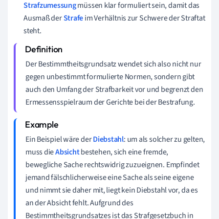
Strafzumessung
müssen klar formuliert sein, damit das
Ausmaß der
Strafe
im Verhältnis zur Schwere der Straftat
steht.
Der Bestimmtheitsgrundsatz wendet sich also nicht nur
gegen unbestimmt formulierte Normen, sondern gibt
auch den Umfang der Strafbarkeit vor und begrenzt den
Ermessensspielraum der Gerichte bei der Bestrafung.
Ein Beispiel wäre der
Diebstahl
: um als solcher zu gelten,
muss die
Absicht
bestehen, sich eine fremde,
bewegliche Sache rechtswidrig zuzueignen. Empfindet
jemand fälschlicherweise eine Sache als seine eigene
und nimmt sie daher mit, liegt kein Diebstahl vor, da es
an der Absicht fehlt. Aufgrund des
Bestimmtheitsgrundsatzes ist das Strafgesetzbuch in