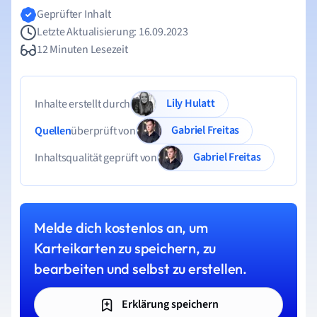
Geprüfter Inhalt
Letzte Aktualisierung: 16.09.2023
12 Minuten Lesezeit
Lily Hulatt
Inhalte erstellt durch
Gabriel Freitas
Quellen
überprüft von
Gabriel Freitas
Inhaltsqualität geprüft von
Melde dich kostenlos an, um
Karteikarten zu speichern, zu
bearbeiten und selbst zu erstellen.
Erklärung speichern