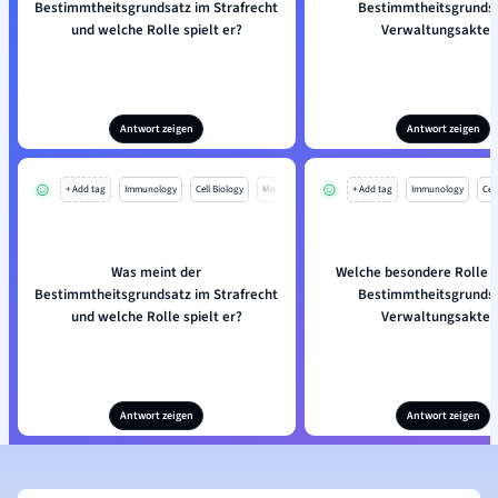
Bestimmtheitsgrundsatz im Strafrecht
Bestimmtheitsgrundsa
und welche Rolle spielt er?
Verwaltungsakten
Antwort zeigen
Antwort zeigen
+ Add tag
Immunology
Cell Biology
Mo
+ Add tag
Immunology
Cell
Was meint der
Welche besondere Rolle s
Bestimmtheitsgrundsatz im Strafrecht
Bestimmtheitsgrundsa
und welche Rolle spielt er?
Verwaltungsakten
Antwort zeigen
Antwort zeigen