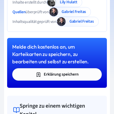
Lily Hulatt
Inhalte erstellt durch
Gabriel Freitas
Quellen
überprüft von
Gabriel Freitas
Inhaltsqualität geprüft von
Melde dich kostenlos an, um
Karteikarten zu speichern, zu
bearbeiten und selbst zu erstellen.
Erklärung speichern
Springe zu einem wichtigen