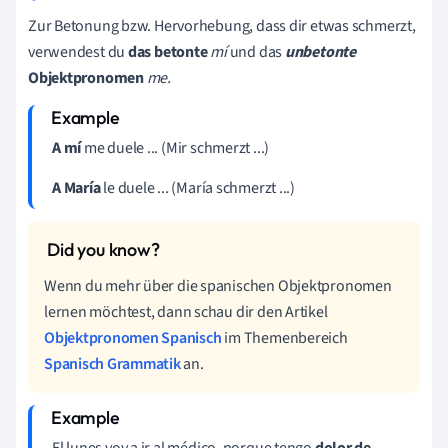
Zur Betonung bzw. Hervorhebung, dass dir etwas schmerzt,
verwendest du
das betonte
mí
und das
unbetonte
Objektpronomen
me.
A mí
me duele ... (Mir schmerzt ...)
A María
le duele ... (María schmerzt ...)
Wenn du mehr über die spanischen Objektpronomen
lernen möchtest, dann schau dir den Artikel
Objektpronomen Spanisch
im Themenbereich
Spanisch Grammatik
an.
El
lunes
voy
a
ir
al
médico,
porque
tengo
dolor de