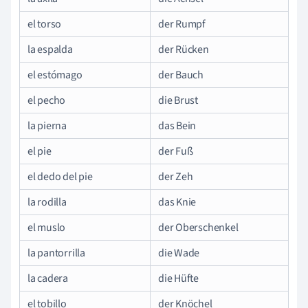
el torso
der Rumpf
la espalda
der Rücken
el estómago
der Bauch
el pecho
die Brust
la pierna
das Bein
el pie
der Fuß
el dedo del pie
der Zeh
la rodilla
das Knie
el muslo
der Oberschenkel
la pantorrilla
die Wade
la cadera
die Hüfte
el tobillo
der Knöchel