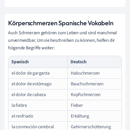
Körperschmerzen Spanische Vokabeln
Auch Schmerzen gehören zum Leben und sind manchmal
unvermeidbar. Um sie beschreiben zu können, helfen dir
folgende Begriffe weiter:
Spanisch
Deutsch
el dolor de garganta
Halsschmerzen
el dolor de estómago
Bauchschmerzen
el dolor de cabeza
Kopfschmerzen
la fiebre
Fieber
el resfriado
Erkältung
la conmoción cerebral
Gehirnerschütterung