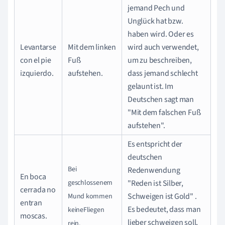
jemand Pech und
Unglück hat bzw.
haben wird. Oder es
Levantarse
Mit dem linken
wird auch verwendet,
con el pie
Fuß
um zu beschreiben,
izquierdo.
aufstehen.
dass jemand schlecht
gelaunt ist. Im
Deutschen sagt man
"Mit dem falschen Fuß
aufstehen".
Es entspricht der
deutschen
Bei
Redenwendung
En boca
geschlossenem
"Reden ist Silber,
cerrada no
Schweigen ist Gold" .
Mund
kommen
entran
Es bedeutet, dass man
keine
Fliegen
moscas.
lieber schweigen soll,
rein.