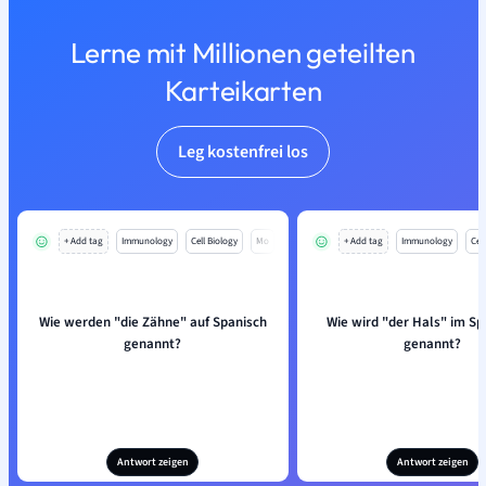
Lerne mit Millionen geteilten
Karteikarten
Leg kostenfrei los
+ Add tag
Immunology
Cell Biology
Mo
+ Add tag
Immunology
Cell
Wie werden "die Zähne" auf Spanisch
Wie wird "der Hals" im S
genannt?
genannt?
Antwort zeigen
Antwort zeigen