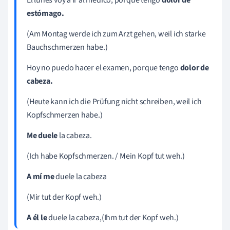
estómago.
(Am Montag werde ich zum Arzt gehen, weil ich starke
Bauchschmerzen habe.)
Hoy
no
puedo
hacer
el
examen,
porque
tengo
dolor de
cabeza.
(Heute kann ich die Prüfung nicht schreiben, weil ich
Kopfschmerzen habe.)
Me duele
la cabeza.
(Ich habe Kopfschmerzen. / Mein Kopf tut weh.)
A mí
me
duele la cabeza
(Mir tut der Kopf weh.)
A él
le
duele la cabeza,(Ihm tut der Kopf weh.)