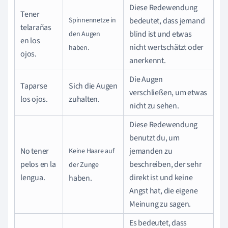
Diese Redewendung
Tener
Spinnennetze
in
bedeutet, dass jemand
telarañas
blind ist und etwas
den
Augen
en los
nicht wertschätzt oder
haben.
ojos.
anerkennt.
Die Augen
Taparse
Sich die Augen
verschließen, um etwas
los ojos.
zuhalten.
nicht zu sehen.
Diese Redewendung
benutzt du, um
No tener
jemanden zu
Keine
Haare
auf
pelos en la
beschreiben, der sehr
der
Zunge
lengua.
direkt ist und keine
haben.
Angst hat, die eigene
Meinung zu sagen.
Es bedeutet, dass