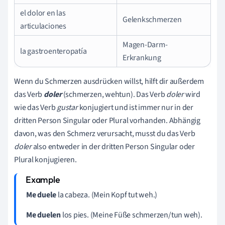
el dolor en las
Gelenkschmerzen
articulaciones
Magen-Darm-
la gastroenteropatía
Erkrankung
Wenn du Schmerzen ausdrücken willst, hilft dir außerdem
das Verb
doler
(schmerzen, wehtun). Das Verb
doler
wird
wie das Verb
gustar
konjugiert und ist immer nur in der
dritten Person Singular oder Plural vorhanden. Abhängig
davon, was den Schmerz verursacht, musst du das Verb
doler
also entweder in der dritten Person Singular oder
Plural konjugieren.
Me duele
la cabeza. (Mein Kopf tut weh.)
Me duelen
los pies. (Meine Füße schmerzen/tun weh).