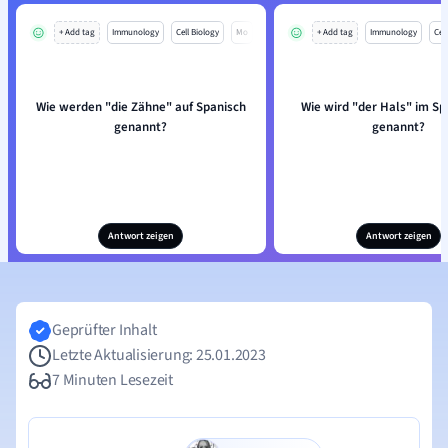
+ Add tag
Immunology
Cell Biology
Mo
+ Add tag
Immunology
Cell
Wie werden "die Zähne" auf Spanisch
Wie wird "der Hals" im S
genannt?
genannt?
Antwort zeigen
Antwort zeigen
Geprüfter Inhalt
Letzte Aktualisierung: 25.01.2023
7 Minuten Lesezeit