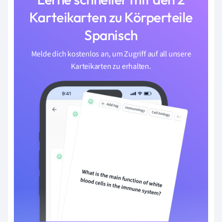
Karteikarten zu Körperteile
Spanisch
Melde dich kostenlos an, um Zugriff auf all unsere
Karteikarten zu erhalten.