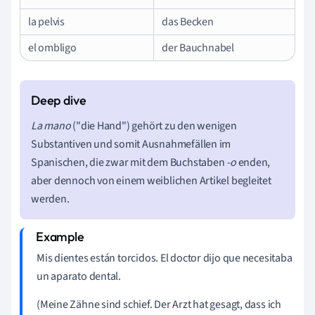
la pelvis
das Becken
el ombligo
der Bauchnabel
L
a mano
("die Hand")
gehört zu den wenigen
Substantiven und somit Ausnahmefällen im
Spanischen, die zwar mit dem Buchstaben
-o
enden,
aber dennoch von einem weiblichen Artikel begleitet
werden.
Mis
dientes
están
torcidos
.
El
doctor
dijo
que
necesitaba
un
aparato
dental
.
(Meine Zähne sind schief. Der Arzt hat gesagt, dass ich