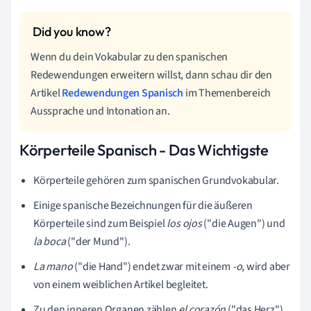
Wenn du dein Vokabular zu den spanischen
Redewendungen erweitern willst, dann schau dir den
Artikel
Redewendungen Spanisch
im Themenbereich
Aussprache und Intonation an.
Körperteile Spanisch
-
Das Wichtigste
Körperteile gehören zum spanischen Grundvokabular.
Einige spanische Bezeichnungen für die äußeren
Körperteile sind zum Beispiel
los ojos
("die Augen") und
la boca
("der Mund").
La mano
("die Hand") endet zwar mit einem
-
o
, wird aber
von einem weiblichen Artikel begleitet.
Zu den inneren Organen zählen
el corazón
("das Herz")