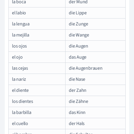
la boca
der Mund
el labio
die Lippe
la lengua
die Zunge
la mejilla
die Wange
los ojos
die Augen
el ojo
das Auge
las cejas
die Augenbrauen
la nariz
die Nase
el diente
der Zahn
los dientes
die Zähne
la barbilla
das Kinn
el cuello
der Hals