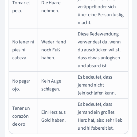
Tomar el
Die Haare
veräppelt oder sich
pelo.
nehmen.
über eine Person lustig
macht.
Diese Redewendung
No tener ni
Weder Hand
verwendest du, wenn
pies ni
noch Fuß
du ausdrücken willst,
cabeza.
haben.
dass etwas unlogisch
und absurd ist.
Es bedeutet, dass
No pegar
Kein Auge
jemand nicht
ojo.
schlagen.
(ein)schlafen kann.
Es bedeutet, dass
Tener un
Ein Herz aus
jemand ein großes
corazón
Gold haben.
Herz hat, also sehr lieb
de oro.
und hilfsbereit ist.