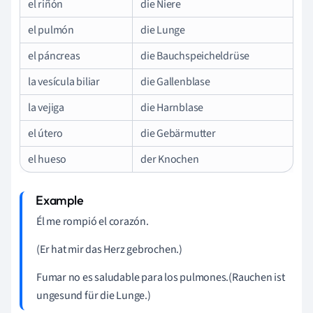
el riñón
die Niere
el pulmón
die Lunge
el páncreas
die Bauchspeicheldrüse
la vesícula biliar
die Gallenblase
la vejiga
die Harnblase
el útero
die Gebärmutter
el hueso
der Knochen
Él me
rompió
el
corazón
.
(Er hat mir das Herz gebrochen.)
Fumar
no
es
saludable
para
los
pulmones
.(Rauchen ist
ungesund für die Lunge.)