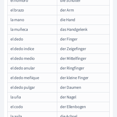
el hombro
die Schulter
el brazo
der Arm
la mano
die Hand
la muñeca
das Handgelenk
el dedo
der Finger
el dedo indice
der Zeigefinger
el dedo medio
der Mittelfinger
el dedo anular
der Ringfinger
el dedo meñique
der kleine Finger
el dedo pulgar
der Daumen
la uña
der Nagel
el codo
der Ellenbogen
la axila
die Achsel