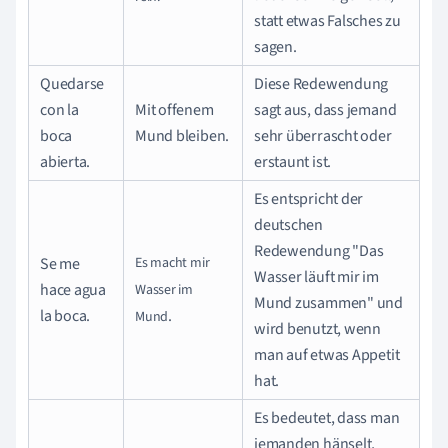
statt etwas Falsches zu
sagen.
Quedarse
Diese Redewendung
con la
Mit offenem
sagt aus, dass jemand
boca
Mund bleiben.
sehr überrascht oder
abierta.
erstaunt ist.
Es entspricht der
deutschen
Redewendung "Das
Se me
Es macht mir
Wasser läuft mir im
hace agua
Wasser
im
Mund zusammen" und
la boca.
.
Mund
wird benutzt, wenn
man auf etwas Appetit
hat.
Es bedeutet, dass man
jemanden hänselt,