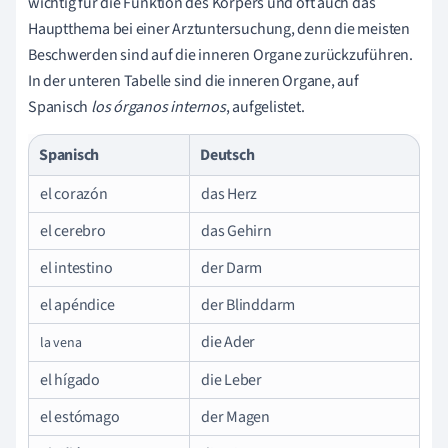
wichtig für die Funktion des Körpers und oft auch das
Hauptthema bei einer Arztuntersuchung, denn die meisten
Beschwerden sind auf die inneren Organe zurückzuführen.
In der unteren Tabelle sind die inneren Organe, auf
Spanisch
los órganos internos
, aufgelistet.
Spanisch
Deutsch
el corazón
das Herz
el cerebro
das Gehirn
el intestino
der Darm
el apéndice
der Blinddarm
die Ader
la vena
el hígado
die Leber
el estómago
der Magen