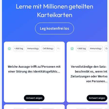
Lerne mit Millionen geteilten
Karteikarten
Leg kostenfrei los
+ Add tag
Immunology
Cell Biology
Mo
+ Add tag
Immunology
Cell
Welche Aussage trifft zu?Personen mit
Vervollständige den Satz: E
einer Störung des Identitätsgefühls...
beschreibt es, wenn Int
Zielsetzungen oder Wertvor
von Personen...
Antwort zeigen
Antwort zeigen