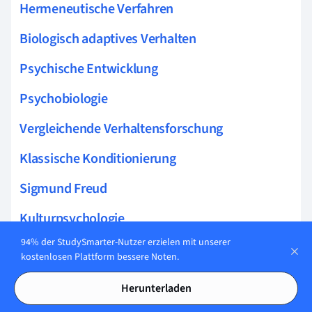
Hermeneutische Verfahren
Biologisch adaptives Verhalten
Psychische Entwicklung
Psychobiologie
Vergleichende Verhaltensforschung
Klassische Konditionierung
Sigmund Freud
Kulturpsychologie
94% der StudySmarter-Nutzer erzielen mit unserer
Die psychoanalytische Gesprächssituation
kostenlosen Plattform bessere Noten.
Techniken der Psychoanalyse
Herunterladen
Hormone und Psyche