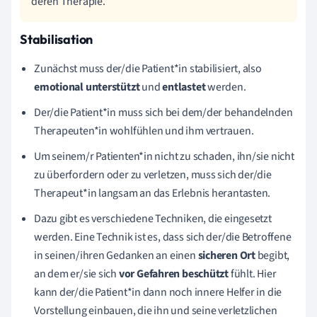
deren Therapie.
Stabilisation
Zunächst muss der/die Patient*in stabilisiert, also
emotional unterstützt
und
entlastet
werden.
Der/die Patient*in muss sich bei dem/der behandelnden
Therapeuten*in wohlfühlen und ihm vertrauen.
Um seinem/r Patienten*in nicht zu schaden, ihn/sie nicht
zu überfordern oder zu verletzen, muss sich der/die
Therapeut*in langsam an das Erlebnis herantasten.
Dazu gibt es verschiedene Techniken, die eingesetzt
werden. Eine Technik ist es, dass sich der/die Betroffene
in seinen/ihren Gedanken an einen
sicheren Ort
begibt,
an dem er/sie sich
vor Gefahren beschützt
fühlt. Hier
kann der/die Patient*in dann noch innere Helfer in die
Vorstellung einbauen, die ihn und seine verletzlichen