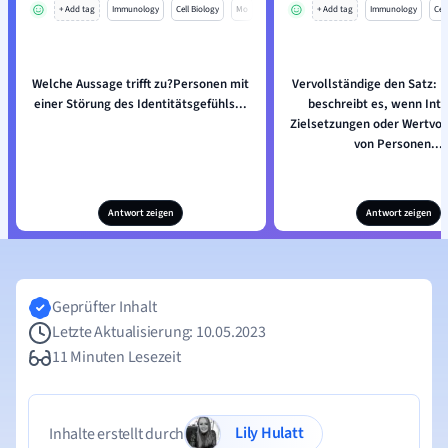
+ Add tag
Immunology
Cell Biology
Mo
+ Add tag
Immunology
Cell
Welche Aussage trifft zu?Personen mit
Vervollständige den Satz: E
einer Störung des Identitätsgefühls...
beschreibt es, wenn Int
Zielsetzungen oder Wertvor
von Personen...
Antwort zeigen
Antwort zeigen
Geprüfter Inhalt
Letzte Aktualisierung: 10.05.2023
11 Minuten Lesezeit
Lily Hulatt
Inhalte erstellt durch