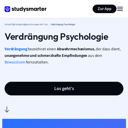
Karteikarten erstellen
Seite zusammenfassen
Zur App
Schule
Psychologie
Hauptströmungen der Psychologie
Verdrängung Psychologie
Verdrängung Psychologie
Verdrängung
bezeichnet einen
Abwehrmechanismus
, der dazu dient,
unangenehme und schmerzhafte Empfindungen
aus dem
Bewusstsein
fernzuhalten.
Los geht’s