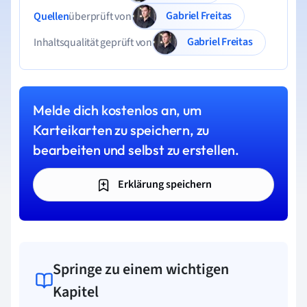
Gabriel Freitas
Quellen
überprüft von
Gabriel Freitas
Inhaltsqualität geprüft von
Melde dich kostenlos an, um
Karteikarten zu speichern, zu
bearbeiten und selbst zu erstellen.
Erklärung speichern
Springe zu einem wichtigen
Kapitel