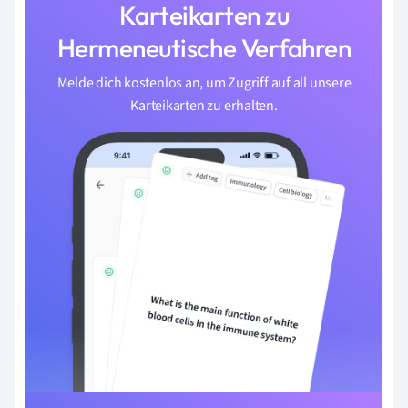
Karteikarten zu
Hermeneutische Verfahren
Melde dich kostenlos an, um Zugriff auf all unsere
Karteikarten zu erhalten.