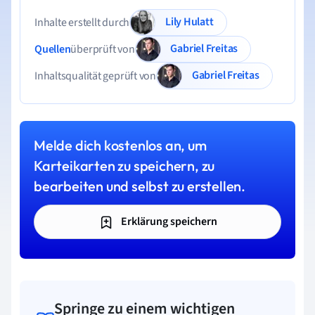
Lily Hulatt
Inhalte erstellt durch
Gabriel Freitas
Quellen
überprüft von
Gabriel Freitas
Inhaltsqualität geprüft von
Melde dich kostenlos an, um
Karteikarten zu speichern, zu
bearbeiten und selbst zu erstellen.
Erklärung speichern
Springe zu einem wichtigen