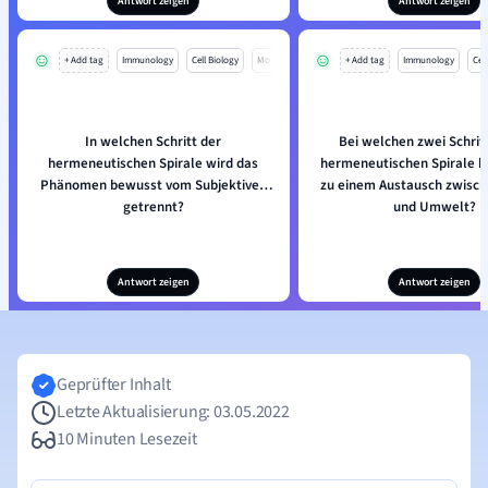
Antwort zeigen
Antwort zeigen
+ Add tag
Immunology
Cell Biology
Mo
+ Add tag
Immunology
Cell
In welchen Schritt der
Bei welchen zwei Schrit
hermeneutischen Spirale wird das
hermeneutischen Spirale 
Phänomen bewusst vom Subjektiven
zu einem Austausch zwisch
getrennt?
und Umwelt?
Antwort zeigen
Antwort zeigen
Geprüfter Inhalt
Letzte Aktualisierung: 03.05.2022
10 Minuten Lesezeit