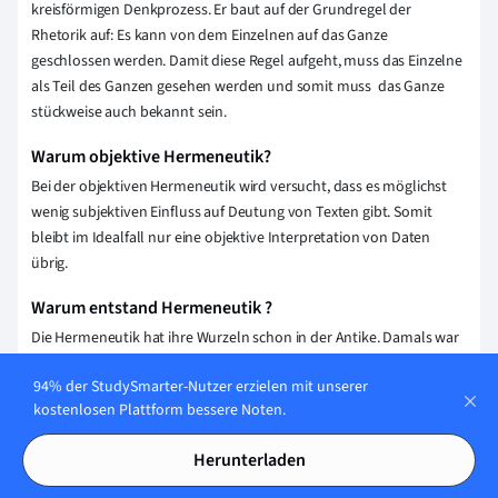
kreisförmigen Denkprozess. Er baut auf der Grundregel der
Rhetorik auf: Es kann von dem Einzelnen auf das Ganze
geschlossen werden. Damit diese Regel aufgeht, muss das Einzelne
als Teil des Ganzen gesehen werden und somit muss das Ganze
stückweise auch bekannt sein.
Warum objektive Hermeneutik?
Bei der objektiven Hermeneutik wird versucht, dass es möglichst
wenig subjektiven Einfluss auf Deutung von Texten gibt. Somit
bleibt im Idealfall nur eine objektive Interpretation von Daten
übrig.
Warum entstand Hermeneutik ?
Die Hermeneutik hat ihre Wurzeln schon in der Antike. Damals war
es besonders wichtig, die Wünsche der Götte interpretieren zu
94% der StudySmarter-Nutzer erzielen mit unserer
können. Außerdem war das die Zeit der großen Philosophen,
kostenlosen Plattform bessere Noten.
wodurch auch ihre Texte gedeutet werden mussten.
Herunterladen
Erklärung speichern