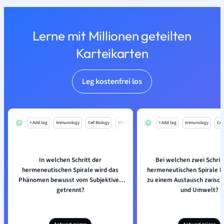
Lerne mit Millionen geteilten
Karteikarten
Leg kostenfrei los
+ Add tag
Immunology
Cell Biology
Mo
+ Add tag
Immunology
Cell
In welchen Schritt der
Bei welchen zwei Schrit
hermeneutischen Spirale wird das
hermeneutischen Spirale 
Phänomen bewusst vom Subjektiven
zu einem Austausch zwisch
getrennt?
und Umwelt?