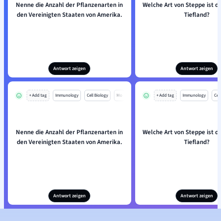
Nenne die Anzahl der Pflanzenarten in
Welche Art von Steppe ist d
den Vereinigten Staaten von Amerika.
Tiefland?
Antwort zeigen
Antwort zeigen
+ Add tag
Immunology
Cell Biology
Mo
+ Add tag
Immunology
Cell
Nenne die Anzahl der Pflanzenarten in
Welche Art von Steppe ist d
den Vereinigten Staaten von Amerika.
Tiefland?
Antwort zeigen
Antwort zeigen