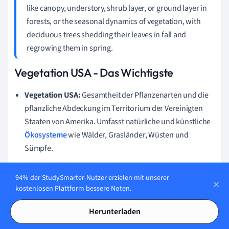
like canopy, understory, shrub layer, or ground layer in
forests, or the seasonal dynamics of vegetation, with
deciduous trees shedding their leaves in fall and
regrowing them in spring.
Vegetation USA - Das Wichtigste
Vegetation USA:
Gesamtheit der Pflanzenarten und die
pflanzliche Abdeckung im Territorium der Vereinigten
Staaten von Amerika. Umfasst natürliche und künstliche
Ökosysteme
wie Wälder, Grasländer, Wüsten und
Sümpfe.
Vegetation USA Eigenschaften:
Anpassungen an
94% der StudySmarter-Nutzer erzielen mit unserer
unterschiedliche Klimabedingungen, Vielfalt der
kostenlosen Plattform bessere Noten.
Pflanzenarten und unterschiedlichen Nutzungsgrade
durch den Menschen.
Herunterladen
Vegetation USA nach Staaten:
Jeder Bundesstaat hat