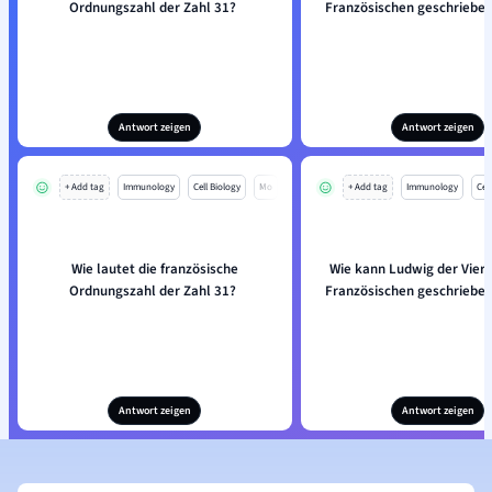
Ordnungszahl der Zahl 31?
Französischen geschriebe
Antwort zeigen
Antwort zeigen
+ Add tag
Immunology
Cell Biology
Mo
+ Add tag
Immunology
Cell
Wie lautet die französische
Wie kann Ludwig der Vier
Ordnungszahl der Zahl 31?
Französischen geschriebe
Antwort zeigen
Antwort zeigen