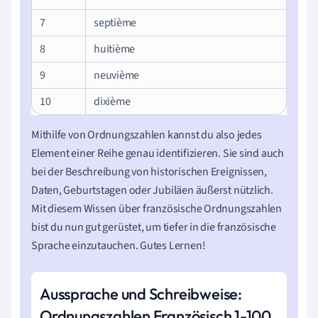
7
septième
8
huitième
9
neuvième
10
dixième
Mithilfe von Ordnungszahlen kannst du also jedes
Element einer Reihe genau identifizieren. Sie sind auch
bei der Beschreibung von historischen Ereignissen,
Daten, Geburtstagen oder Jubiläen äußerst nützlich.
Mit diesem Wissen über französische Ordnungszahlen
bist du nun gut gerüstet, um tiefer in die französische
Sprache einzutauchen. Gutes Lernen!
Aussprache und Schreibweise:
Ordnungszahlen Französisch 1-100