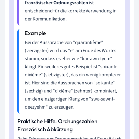
französischer Ordnungszahlen
ist
entscheidend für die korrekte Verwendung in
der Kommunikation.
Bei der Aussprache von "quarantième"
(vierzigster) wird das "e" am Ende des Wortes
stumm, sodass es eher wie "kar-awn-tyem"
klingt. Ein weiteres gutes Beispiel ist "soixante-
dixième" (siebzigster), das ein wenig komplexer
ist. Hier sind die Aussprachen von "soixante"
(sechzig) und "dixième" (zehnter) kombiniert,
um den einzigartigen Klang von "swa-sawnt-
deezyehm" zu erzeugen.
Praktische Hilfe: Ordnungszahlen
Französisch Abkürzung
Beim Erlernen der Ordnungszahlen auf Französisch