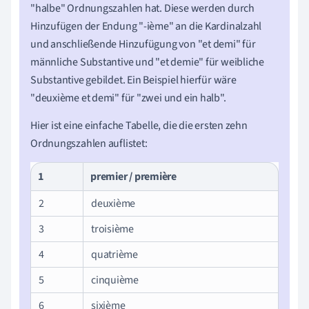
"halbe" Ordnungszahlen hat. Diese werden durch
Hinzufügen der Endung "-ième" an die Kardinalzahl
und anschließende Hinzufügung von "et demi" für
männliche Substantive und "et demie" für weibliche
Substantive gebildet. Ein Beispiel hierfür wäre
"deuxième et demi" für "zwei und ein halb".
Hier ist eine einfache Tabelle, die die ersten zehn
Ordnungszahlen auflistet:
1
premier / première
2
deuxième
3
troisième
4
quatrième
5
cinquième
6
sixième