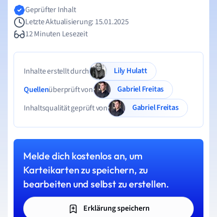
Geprüfter Inhalt
Letzte Aktualisierung: 15.01.2025
12 Minuten Lesezeit
Lily Hulatt
Inhalte erstellt durch
Gabriel Freitas
Quellen
überprüft von
Gabriel Freitas
Inhaltsqualität geprüft von
Melde dich kostenlos an, um
Karteikarten zu speichern, zu
bearbeiten und selbst zu erstellen.
Erklärung speichern