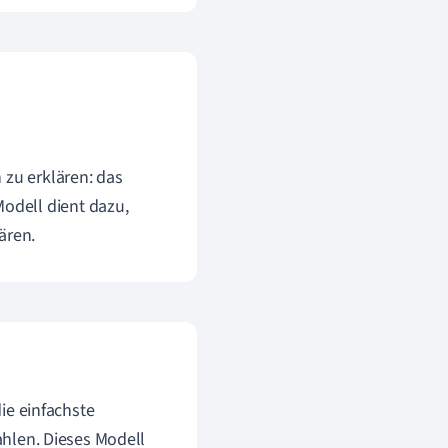
 zu erklären: das
odell dient dazu,
ären.
die einfachste
rahlen. Dieses Modell