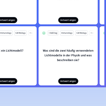
Antwort zeigen
Antwort zeigen
Immunology
Cell Biology
Mo
+ Add tag
Immunology
Cell Biology
Mo
t ein Lichtmodell?
Was sind die zwei häufig verwendeten
Lichtmodelle in der Physik und was
beschreiben sie?
Antwort zeigen
Antwort zeigen