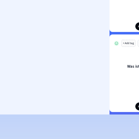
+ Add tag
Was is