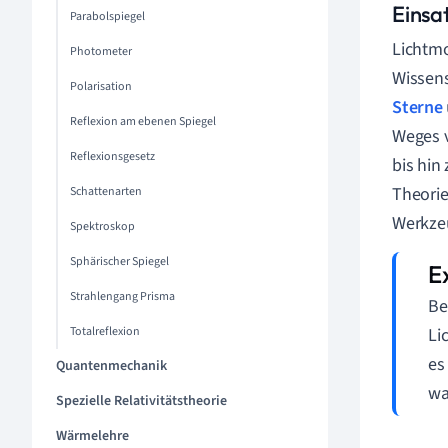
Einsa
Parabolspiegel
Lichtmo
Photometer
Wissens
Polarisation
Sterne
Reflexion am ebenen Spiegel
Weges 
Reflexionsgesetz
bis hin
Theorie
Schattenarten
Werkzeu
Spektroskop
Sphärischer Spiegel
Strahlengang Prisma
Be
Totalreflexion
Li
es
Quantenmechanik
wa
Spezielle Relativitätstheorie
Wärmelehre