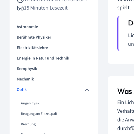
spielt.
15 Minuten Lesezeit
Astronomie
Li
Berühmte Physiker
un
Elektrizitätslehre
Energie in Natur und Technik
Kernphysik
Mechanik
Was 
Optik
Ein Lic
Auge Physik
Verhalt
Beugung am Einzelspalt
die An
Brechung
durchfü