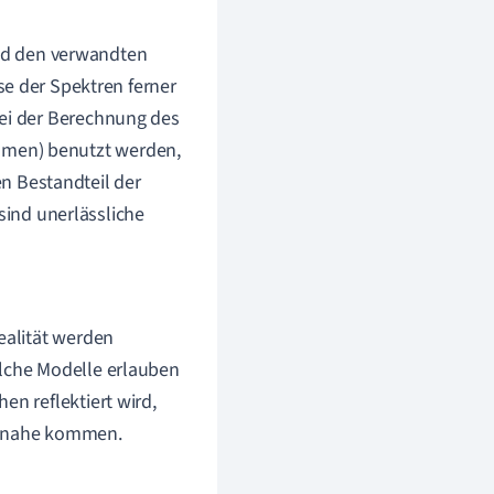
und den verwandten
se der Spektren ferner
bei der Berechnung des
smen) benutzt werden,
n Bestandteil der
sind unerlässliche
ealität werden
olche Modelle erlauben
en reflektiert wird,
tät nahe kommen.