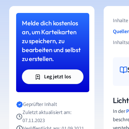
Inhalte
Melde dich kostenlos
an, um Karteikarten
Quelle
zu speichern, zu
Inhalts
bearbeiten und selbst
zu erstellen.
Leg jetzt los
Lich
Geprüfter Inhalt
In der
P
Zuletzt aktualisiert am:
beschre
07.11.2023
versteh
Veröffentlicht am: 01.09.2021