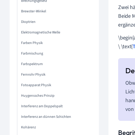
Brechungsgesetz
Zwei hä
Brewster-Winkel
Beide M
Dioptrien
ergänze
Elektromagnetische Welle
\begin{
Farben Physik
\
\text{
Farbmischung
Farbspektrum
Fernrohr Physik
Obwo
Fotoapparat Physik
Lich
Huygenssches Prinzip
han
Interferenz am Doppelspalt
von 
Interferenz an dünnen Schichten
Kohärenz
Begri