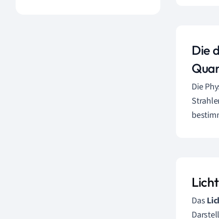
Die d
Quan
Die Phy
Strahle
bestimm
Licht
Das
Lic
Darstel