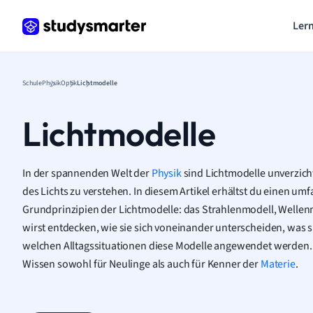
Lern
Schule
Physik
Optik
Lichtmodelle
Lichtmodelle
In der spannenden Welt der
Physik
sind Lichtmodelle unverzich
des Lichts zu verstehen. In diesem Artikel erhältst du einen um
Grundprinzipien der Lichtmodelle: das Strahlenmodell, Welle
wirst entdecken, wie sie sich voneinander unterscheiden, was
welchen Alltagssituationen diese Modelle angewendet werden. D
Wissen sowohl für Neulinge als auch für Kenner der
Materie
.