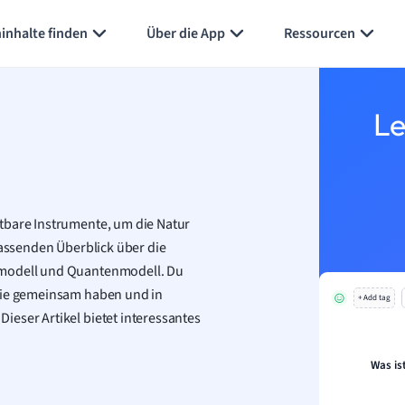
Karteikarten erstellen
Seite zusammenfassen
inhalte finden
Über die App
Ressourcen
Le
tbare Instrumente, um die Natur
fassenden Überblick über die
nmodell und Quantenmodell. Du
 sie gemeinsam haben und in
+ Add tag
ieser Artikel bietet interessantes
Was is