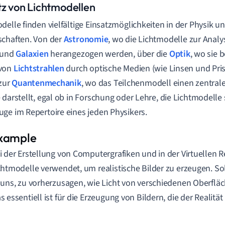
tz von Lichtmodellen
delle finden vielfältige Einsatzmöglichkeiten in der Physik 
chaften. Von der
Astronomie
, wo die Lichtmodelle zur Analy
und
Galaxien
herangezogen werden, über die
Optik
, wo sie 
von
Lichtstrahlen
durch optische Medien (wie Linsen und Pri
 zur
Quantenmechanik
, wo das Teilchenmodell einen zentrale
 darstellt, egal ob in Forschung oder Lehre, die Lichtmodelle 
ge im Repertoire eines jeden Physikers.
i der Erstellung von Computergrafiken und in der Virtuellen R
chtmodelle verwendet, um realistische Bilder zu erzeugen. S
 uns, zu vorherzusagen, wie Licht von verschiedenen Oberfläch
s essentiell ist für die Erzeugung von Bildern, die der Reali