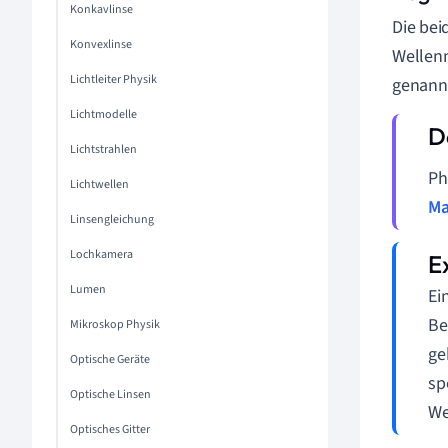
Konkavlinse
Die bei
Konvexlinse
Wellenm
Lichtleiter Physik
genannt
Lichtmodelle
Lichtstrahlen
Ph
Lichtwellen
Ma
Linsengleichung
Lochkamera
Lumen
Ei
Be
Mikroskop Physik
ge
Optische Geräte
sp
Optische Linsen
We
Optisches Gitter