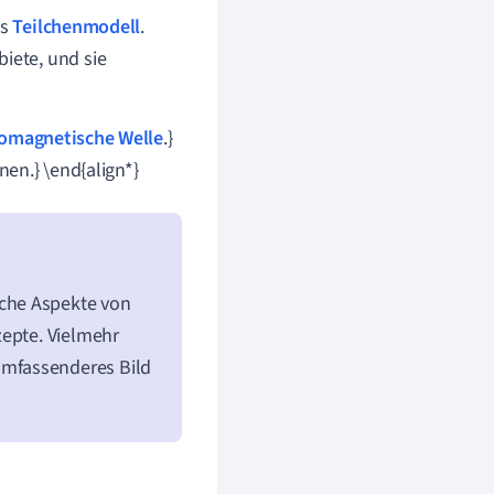
as
Teilchenmodell
.
iete, und sie
romagnetische Welle
.}
nen.} \end{align*}
che Aspekte von
zepte. Vielmehr
umfassenderes Bild