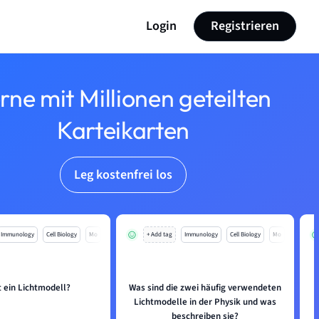
Login
Registrieren
rne mit Millionen geteilten
Karteikarten
Leg kostenfrei los
Immunology
Cell Biology
Mo
+ Add tag
Immunology
Cell Biology
Mo
t ein Lichtmodell?
Was sind die zwei häufig verwendeten
Lichtmodelle in der Physik und was
beschreiben sie?