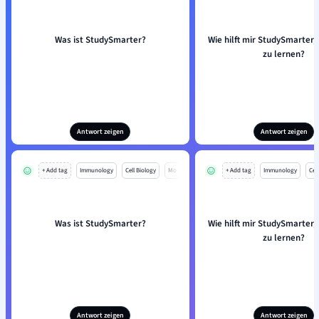
Was ist StudySmarter?
Wie hilft mir StudySmarter, 
zu lernen?
Antwort zeigen
Antwort zeigen
+ Add tag
Immunology
Cell Biology
Mo
+ Add tag
Immunology
Cell
Was ist StudySmarter?
Wie hilft mir StudySmarter, 
zu lernen?
Antwort zeigen
Antwort zeigen