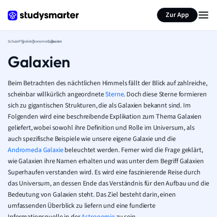
Karteikarten erstellen
Seite zusammenfassen
Zur App
Schule
Physik
Astronomie
Galaxien
Galaxien
Beim Betrachten des nächtlichen Himmels fällt der Blick auf zahlreiche,
scheinbar willkürlich angeordnete
Sterne
. Doch diese Sterne formieren
sich zu gigantischen Strukturen, die als Galaxien bekannt sind. Im
Folgenden wird eine beschreibende Explikation zum Thema Galaxien
geliefert, wobei sowohl ihre Definition und Rolle im Universum, als
auch spezifische Beispiele wie unsere eigene Galaxie und die
Andromeda Galaxie
beleuchtet werden. Ferner wird die Frage geklärt,
wie Galaxien ihre Namen erhalten und was unter dem Begriff Galaxien
Superhaufen verstanden wird. Es wird eine faszinierende Reise durch
das Universum, an dessen Ende das Verständnis für den Aufbau und die
Bedeutung von Galaxien steht. Das Ziel besteht darin, einen
umfassenden Überblick zu liefern und eine fundierte