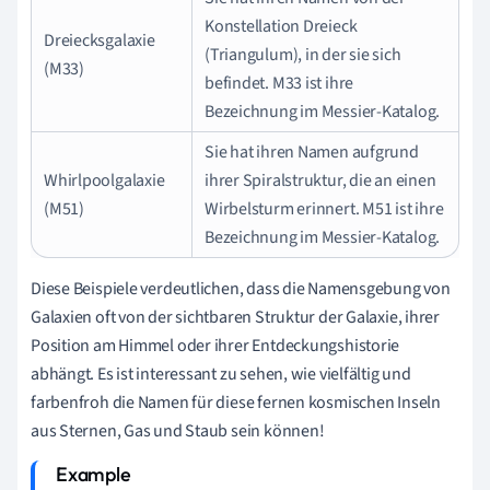
Konstellation Dreieck
Dreiecksgalaxie
(Triangulum), in der sie sich
(M33)
befindet. M33 ist ihre
Bezeichnung im Messier-Katalog.
Sie hat ihren Namen aufgrund
Whirlpoolgalaxie
ihrer Spiralstruktur, die an einen
(M51)
Wirbelsturm erinnert. M51 ist ihre
Bezeichnung im Messier-Katalog.
Diese Beispiele verdeutlichen, dass die Namensgebung von
Galaxien oft von der sichtbaren Struktur der Galaxie, ihrer
Position am Himmel oder ihrer Entdeckungshistorie
abhängt. Es ist interessant zu sehen, wie vielfältig und
farbenfroh die Namen für diese fernen kosmischen Inseln
aus Sternen, Gas und Staub sein können!