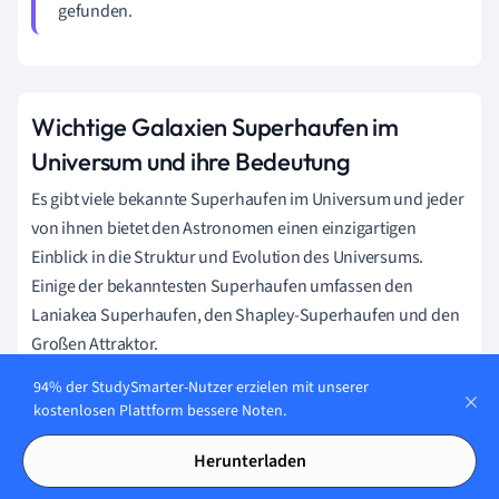
gefunden.
Wichtige Galaxien Superhaufen im
Universum und ihre Bedeutung
Es gibt viele bekannte Superhaufen im Universum und jeder
von ihnen bietet den Astronomen einen einzigartigen
Einblick in die Struktur und Evolution des Universums.
Einige der bekanntesten Superhaufen umfassen den
Laniakea Superhaufen, den Shapley-Superhaufen und den
Großen Attraktor.
94% der StudySmarter-Nutzer erzielen mit unserer
Der
Laniakea Superhaufen
ist der Superhaufen, in dem
kostenlosen Plattform bessere Noten.
sich unsere eigene Galaxie, die Milchstraße, befindet. Er
enthält etwa 100.000 Galaxien und hat einen
Herunterladen
Durchmesser von etwa 500 Millionen Lichtjahren.