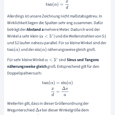
tan
(
α
)
=
x
d
Allerdings ist unsere Zeichnung nicht maßstabsgetreu. In
Wirklichkeit liegen die Spalten sehr eng zusammen. Dafür
beträgt der
Abstand a
mehrere Meter. Dadurch wird der
Winkel a sehr klein (
) und die Wellenstrahlen von S1
α
<
5
∘
und S2 laufen nahezu parallel. Für so kleine Winkel sind der
und der
näherungsweise gleich groß.
tan
(
α
)
sin
(
α
)
Für sehr kleine Winkel
sind
Sinus und Tangens
α
<
5
∘
näherungsweise gleich
groß. Entsprechend gilt für den
Doppelspaltversuch:
tan
(
α
)
=
sin
(
α
)
x
d
=
Δ
s
a
Weiterhin gilt, dass in dieser Größenordnung der
Wegunterschied
bei dieser Winkelgröße dem
Δ
s