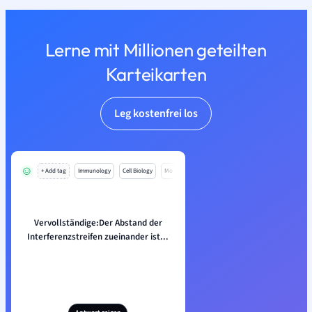
Lerne mit Millionen geteilten
Karteikarten
Leg kostenfrei los
+ Add tag
Immunology
Cell Biology
Mo
Vervollständige:Der Abstand der
Interferenzstreifen zueinander ist...