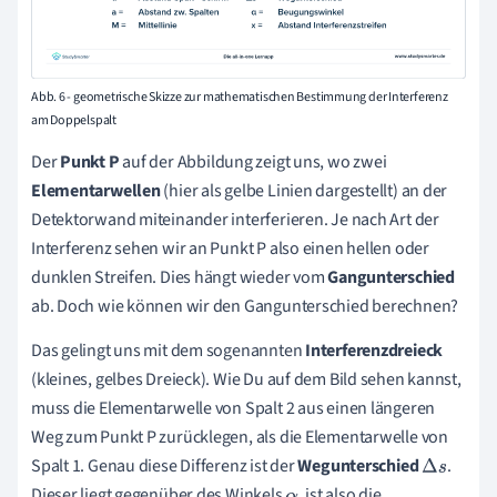
Abb. 6 - geometrische Skizze zur mathematischen Bestimmung der Interferenz
am Doppelspalt
Der
Punkt P
auf der Abbildung zeigt uns, wo zwei
Elementarwellen
(hier als gelbe Linien dargestellt) an der
Detektorwand miteinander interferieren. Je nach Art der
Interferenz sehen wir an Punkt P also einen hellen oder
dunklen Streifen. Dies hängt wieder vom
Gangunterschied
ab. Doch wie können wir den Gangunterschied berechnen?
Das gelingt uns mit dem sogenannten
Interferenzdreieck
(kleines, gelbes Dreieck). Wie Du auf dem Bild sehen kannst,
muss die Elementarwelle von Spalt 2 aus einen längeren
Weg zum Punkt P zurücklegen, als die Elementarwelle von
Spalt 1. Genau diese Differenz ist der
Wegunterschied
.
Δ
s
Dieser liegt gegenüber des Winkels
, ist also die