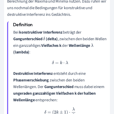
Berechnung der Maxima und Minima nutzen. Dazu rufen wir
uns nochmal die Bedingungen für konstruktive und
destruktive Interferenz ins Gedächtnis.
Bei
konstruktiver Interferenz
beträgt der
Gangunterschied
(delta)
, zwischen den beiden Wellen
δ
ein ganzzahliges
Vielfaches k
der
Wellenlänge
λ
(lambda)
:
δ
=
k
⋅
λ
Destruktive
Interferenz
entsteht durch eine
Phasenverschiebung
zwischen den beiden
Wellenlängen. Der
Gangunterschied
muss dabei einem
ungeraden ganzzahligen Vielfachen k der halben
Wellenlänge
entsprechen:
δ
=
(
2
k
±
1
)
⋅
λ
2