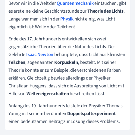
Bevor wir in die Welt der
Quantenmechanik
eintauchen, gibt
es erst eine kleine Geschichtsstunde zur
Theorie des Lichts
.
Lange war man sich in der
Physik
nicht einig, was Licht
eigentlich ist: Welle oder Teilchen?
Ende des 17. Jahrhunderts entwickelten sich zwei
gegensätzliche Theorien über die Natur des Lichts. Der
Gelehrte
Isaac Newton
behauptete, dass Licht aus kleinsten
Teilchen
, sogenannten
Korpuskeln
, besteht. Mit seiner
Theorie konnte er zum Beispiel die verschiedenen Farben
erklären. Gleichzeitig bewies allerdings der Physiker
Christiaan Huygens, dass sich die Ausbreitung von Licht mit
Hilfe von
Welleneigenschaften
beschreiben lässt.
Anfang des 19. Jahrhunderts leistete der Physiker Thomas
Young mit seinem berühmten
Doppelspaltexperiment
einen bedeutsamen Beitrag zur Lösung dieses Problems.