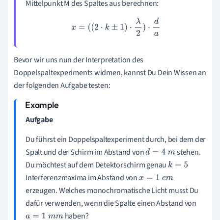
Mittelpunkt M des Spaltes aus berechnen:
x
=
(
(
2
⋅
k
±
1
)
⋅
λ
2
)
⋅
d
a
Bevor wir uns nun der Interpretation des
Doppelspaltexperiments widmen, kannst Du Dein Wissen an
der folgenden Aufgabe testen:
Aufgabe
Du führst ein Doppelspaltexperiment durch, bei dem der
Spalt und der Schirm im Abstand von
stehen.
d
=
4
m
Du möchtest auf dem Detektorschirm genau
k
=
5
Interferenzmaxima im Abstand von
x
=
1
c
m
erzeugen. Welches monochromatische Licht musst Du
dafür verwenden, wenn die Spalte einen Abstand von
haben?
a
=
1
m
m