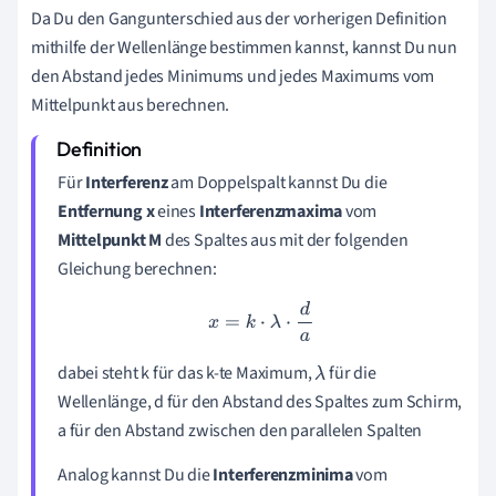
Da Du den Gangunterschied aus der vorherigen Definition
mithilfe der Wellenlänge bestimmen kannst, kannst Du nun
den Abstand jedes Minimums und jedes Maximums vom
Mittelpunkt aus berechnen.
Für
Interferenz
am Doppelspalt kannst Du die
Entfernung x
eines
Interferenzmaxima
vom
Mittelpunkt M
des Spaltes aus mit der folgenden
Gleichung berechnen:
x
=
k
⋅
λ
⋅
d
a
dabei steht k für das k-te Maximum,
für die
λ
Wellenlänge, d für den Abstand des Spaltes zum Schirm,
a für den Abstand zwischen den parallelen Spalten
Analog kannst Du die
Interferenzminima
vom