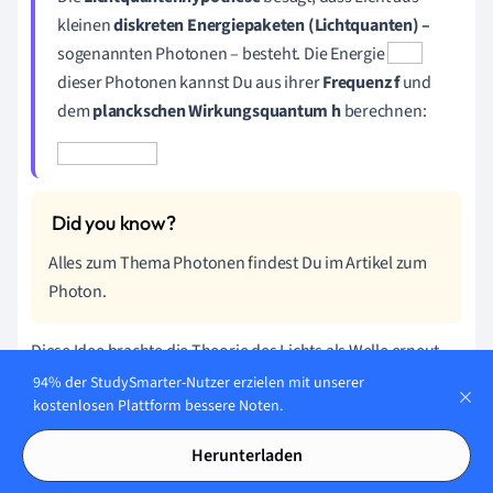
kleinen
diskreten Energiepaketen (Lichtquanten) –
sogenannten Photonen – besteht. Die Energie
dieser Photonen kannst Du aus ihrer
Frequenz
f
und
dem
planckschen Wirkungsquantum h
berechnen:
Alles zum Thema Photonen findest Du im Artikel zum
Photon.
Diese Idee brachte die Theorie des Lichts als Welle erneut
ins Wanken. Licht besteht also aus einzelnen Photonen,
94% der StudySmarter-Nutzer erzielen mit unserer
kostenlosen Plattform bessere Noten.
keinen kontinuierlichen Wellen. Um das genauer zu
überprüfen, müssen wir eine Variation des Experiments
Herunterladen
vornehmen.