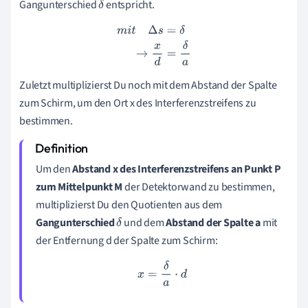
Gangunterschied
entspricht.
δ
m
i
t
Δ
s
=
δ
→
x
d
=
δ
a
Zuletzt multiplizierst Du noch mit dem Abstand der Spalte
zum Schirm, um den Ort x des Interferenzstreifens zu
bestimmen.
Um den
Abstand x des Interferenzstreifens an Punkt P
zum Mittelpunkt M
der Detektorwand zu bestimmen,
multiplizierst Du den Quotienten aus dem
Gangunterschied
und dem
Abstand der Spalte a
mit
δ
der Entfernung d der Spalte zum Schirm:
x
=
δ
a
⋅
d