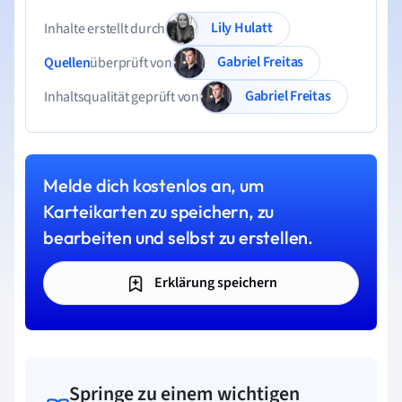
Lily Hulatt
Inhalte erstellt durch
Gabriel Freitas
Quellen
überprüft von
Gabriel Freitas
Inhaltsqualität geprüft von
Melde dich kostenlos an, um
Karteikarten zu speichern, zu
bearbeiten und selbst zu erstellen.
Erklärung speichern
Springe zu einem wichtigen