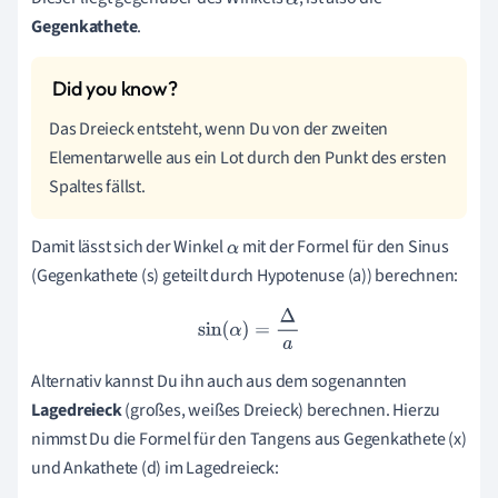
α
Gegenkathete
.
Das Dreieck entsteht, wenn Du von der zweiten
Elementarwelle aus ein Lot durch den Punkt des ersten
Spaltes fällst.
Damit lässt sich der Winkel
mit der Formel für den Sinus
α
(Gegenkathete (s) geteilt durch Hypotenuse (a)) berechnen:
sin
(
α
)
=
Δ
a
Alternativ kannst Du ihn auch aus dem sogenannten
Lagedreieck
(großes, weißes Dreieck) berechnen. Hierzu
nimmst Du die Formel für den Tangens aus Gegenkathete (x)
und Ankathete (d) im Lagedreieck: