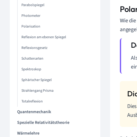
Parabolspiegel
Polar
Photometer
Wie die
Polarisation
angege
Reflexion am ebenen Spiegel
Reflexionsgesetz
Al
Schattenarten
ei
Spektroskop
Sphärischer Spiegel
Strahlengang Prisma
Totalreflexion
Dies
Quantenmechanik
Ausb
Spezielle Relativitätstheorie
Wärmelehre