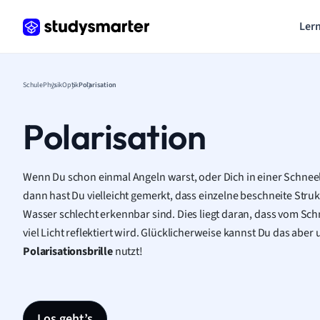
Lern
Schule
Physik
Optik
Polarisation
Polarisation
Wenn Du schon einmal Angeln warst, oder Dich in einer Schnee
dann hast Du vielleicht gemerkt, dass einzelne beschneite Struk
Wasser schlecht erkennbar sind. Dies liegt daran, dass vom Sc
viel Licht reflektiert wird. Glücklicherweise kannst Du das abe
Polarisationsbrille
nutzt!
Los geht’s