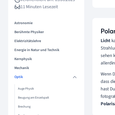
11 Minuten Lesezeit
Astronomie
Polar
Berühmte Physiker
Licht
ka
Elektrizitätslehre
Strahlu
Energie in Natur und Technik
sehen k
Kernphysik
allerdi
Mechanik
Wenn Du
Optik
dass di
hast Du
Auge Physik
fotogra
Beugung am Einzelspalt
Polaris
Brechung