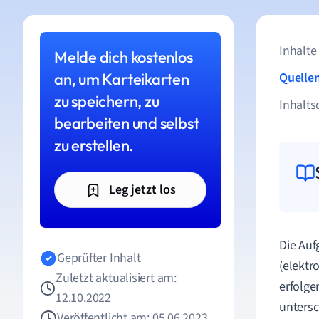
Inhalte
Melde dich kostenlos
an, um Karteikarten
Quelle
zu speichern, zu
Inhalts
bearbeiten und selbst
zu erstellen.
Leg jetzt los
Die Auf
Geprüfter Inhalt
(elektr
Zuletzt aktualisiert am:
erfolge
12.10.2022
untersc
Veröffentlicht am: 05.06.2023