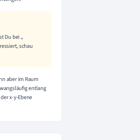
t Du bei „
essiert, schau
kann aber im Raum
zwangsläufig entlang
 der x-y-Ebene