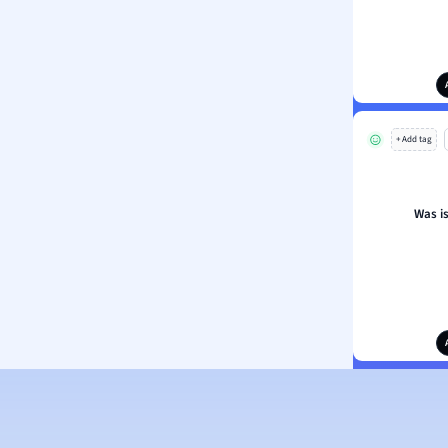
+ Add tag
Was i