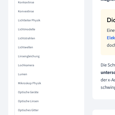
Konkavlinse
Konvexlinse
Lichtleiter Physik
Lichtmodelle
Eine
Ele
Lichtstrahlen
doch
Lichtwellen
Linsengleichung
Die Sch
Lochkamera
untersc
Lumen
der x-A
Mikroskop Physik
schwin
Optische Geräte
Optische Linsen
Optisches Gitter