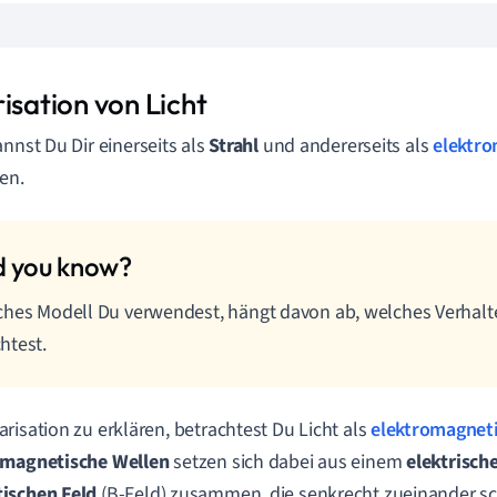
isation von Licht
nnst Du Dir einerseits als
Strahl
und andererseits als
elektro
len.
hes Modell Du verwendest, hängt davon ab, welches Verhal
htest.
risation zu erklären, betrachtest Du Licht als
elektromagneti
omagnetische Wellen
setzen sich dabei aus einem
elektrisch
ischen Feld
(B-Feld)
zusammen, die senkrecht zueinander s