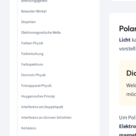
Brechungsgesetz
Brewster-Winkel
Dioptrien
Polar
Elektromagnetische Welle
Licht
ka
Farben Physik
vorstel
Farbmischung
Farbspektrum
Fernrohr Physik
Welc
Fotoapparat Physik
möc
Huygenssches Prinzip
Interferenz am Doppelspalt
Um Pola
Interferenz an dünnen Schichten
Elektr
Kohärenz
magnet