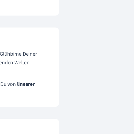
 Glühbirne Deiner
etenden Wellen
t Du von
linearer