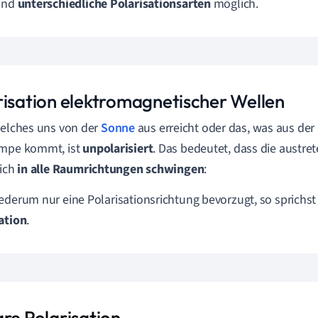
sind
unterschiedliche Polarisationsarten
möglich.
risation elektromagnetischer Wellen
welches uns von der
Sonne
aus erreicht oder das, was aus der
ampe kommt, ist
unpolarisiert
. Das bedeutet, dass die austr
lich
in alle Raumrichtungen schwingen
:
ederum nur eine Polarisationsrichtung bevorzugt, so sprichs
ation
.
are Polarisation