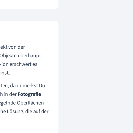
rekt von der
u Objekte überhaupt
xion erschwert es
nst.
ten, dann merkst Du,
h in der
Fotografie
iegelnde Oberflächen
ine Lösung, die auf der