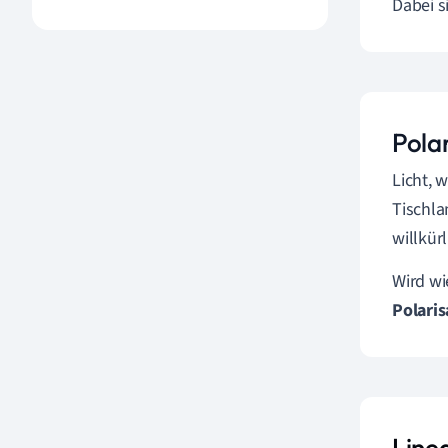
Dabei 
Pola
Licht, 
Tischl
willkür
Wird wi
Polaris
Line