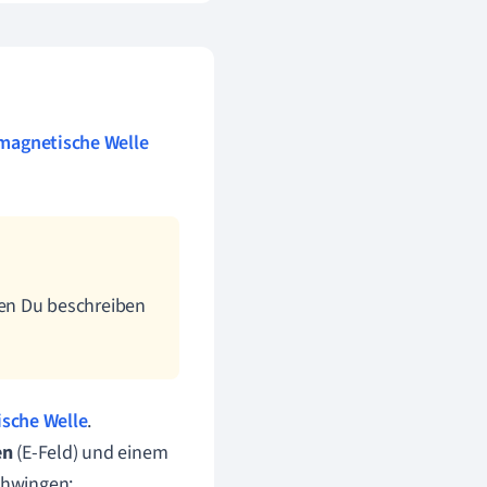
magnetische Welle
ten Du beschreiben
sche Welle
.
en
(E-Feld)
und einem
chwingen: