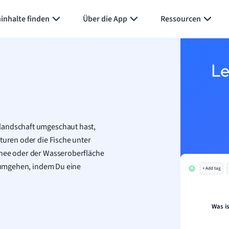
Karteikarten erstellen
Seite zusammenfassen
inhalte finden
Über die App
Ressourcen
Le
landschaft umgeschaut hast,
turen oder die Fische unter
hnee oder der Wasseroberfläche
r umgehen, indem Du eine
+ Add tag
Was i