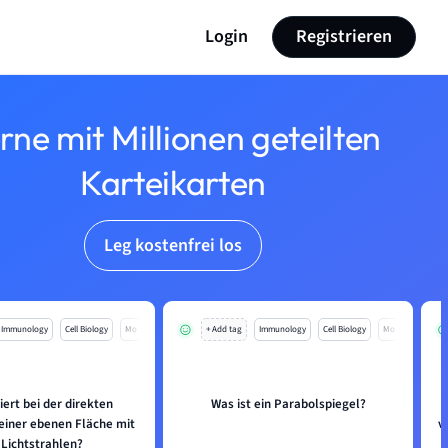
Login
Registrieren
rne mit Millionen geteilten
Karteikarten
Leg kostenfrei los
Immunology
Cell Biology
Mo
+ Add tag
Immunology
Cell Biology
Mo
ert bei der direkten
Was ist ein Parabolspiegel?
 einer ebenen Fläche mit
v
 Lichtstrahlen?