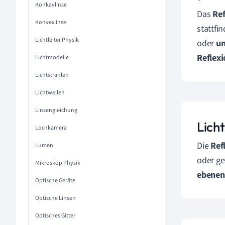
Konkavlinse
Das
Ref
Konvexlinse
stattfi
Lichtleiter Physik
oder
u
Reflex
Lichtmodelle
Lichtstrahlen
Lichtwellen
Linsengleichung
Lich
Lochkamera
Die
Ref
Lumen
oder ge
Mikroskop Physik
ebenen
Optische Geräte
Optische Linsen
Optisches Gitter