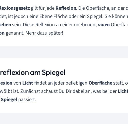
lexionsgesetz
gilt für jede
Reflexion
. Die Oberfläche, an der 
ndet, ist jedoch eine Ebene Fläche oder ein Spiegel. Sie könn
neben
sein. Diese Reflexion an einer unebenen,
rauen
Oberflä
ion
genannt. Mehr dazu später!
treflexion am Spiegel
lexion
von
Licht
findet an jeder beliebigen
Oberfläche
statt, 
wölbt ist. Zunächst schaust Du Dir dabei an,
was bei der
Lich
Spiegel
passiert.