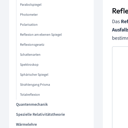
Parabolspiegel
Refl
Photometer
Das
Ref
Polarisation
Ausfall
Reflexion am ebenen Spiegel
bestimm
Reflexionsgesetz
Schattenarten
Spektroskop
Sphärischer Spiegel
Strahlengang Prisma
Totalreflexion
Quantenmechanik
Spezielle Relativitätstheorie
Wärmelehre