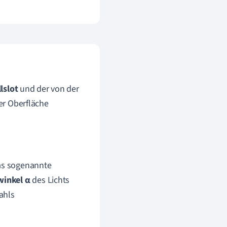
llslot
und der von der
ner Oberfläche
das sogenannte
winkel
α
des Lichts
ahls