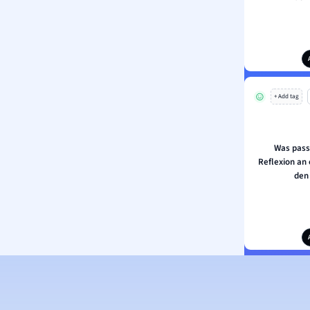
+ Add tag
Was passi
Reflexion an
den