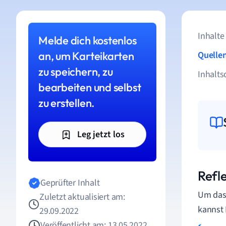
Inhalte
Melde dich kostenlos
an, um Karteikarten
Quelle
zu speichern, zu
Inhalts
bearbeiten und selbst
zu erstellen.
Leg jetzt los
Refl
Geprüfter Inhalt
Um das 
Zuletzt aktualisiert am:
kannst 
29.09.2022
Veröffentlicht am: 13.05.2022