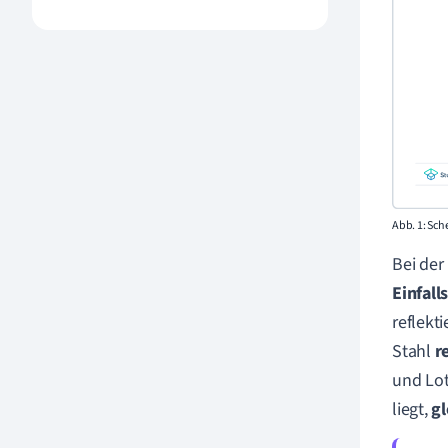
Abb. 1: Sch
Bei der
Einfall
reflekt
Stahl
r
und Lot
liegt,
gl