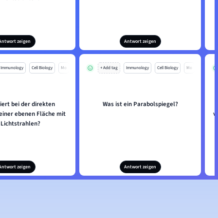
Antwort zeigen
Antwort zeigen
Immunology
Cell Biology
Mo
+ Add tag
Immunology
Cell Biology
Mo
ert bei der direkten
Was ist ein Parabolspiegel?
 einer ebenen Fläche mit
v
 Lichtstrahlen?
Antwort zeigen
Antwort zeigen