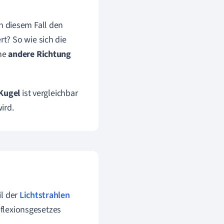
in diesem Fall den
rt? So wie sich die
ine
andere
Richtung
Kugel
ist vergleichbar
ird.
il der
Lichtstrahlen
eflexionsgesetzes