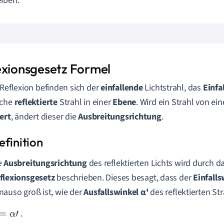
iben.
exionsgesetz Formel
 Reflexion befinden sich der
einfallende
Lichtstrahl, das
Einfa
äche
reflektierte
Strahl in einer
Ebene
. Wird ein Strahl von ei
iert
, ändert dieser die
Ausbreitungsrichtung
.
e
Ausbreitungsrichtung
des reflektierten Lichts wird durch 
flexionsgesetz
beschrieben. Dieses besagt, dass der
Einfalls
nauso groß ist, wie der
Ausfallswinkel α'
des reflektierten Str
.
α
'