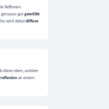
die Reflexion
en genauso gut
gewölbt
che wird dabei
diffuse
ob diese eben, uneben
treflexion
an einem