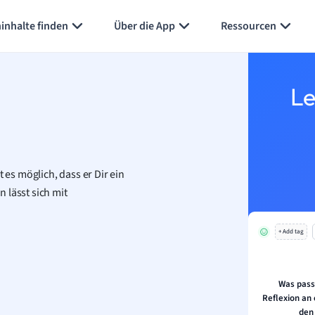
Karteikarten erstellen
Seite zusammenfassen
inhalte finden
Über die App
Ressourcen
Le
t es möglich, dass
er Dir ein
 lässt sich mit
+ Add tag
Was passi
Reflexion an
den