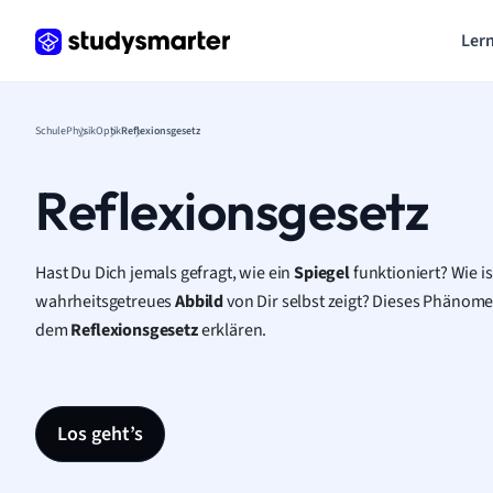
Lern
Schule
Physik
Optik
Reflexionsgesetz
Reflexionsgesetz
Hast Du Dich jemals gefragt, wie ein
Spiegel
funktioniert? Wie is
wahrheitsgetreues
Abbild
von Dir selbst zeigt? Dieses Phänomen
dem
Reflexionsgesetz
erklären.
Los geht’s