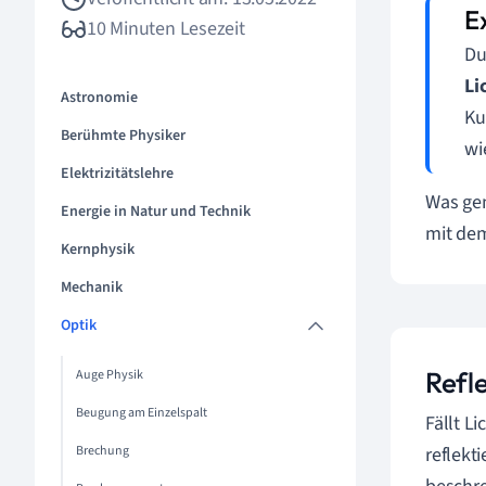
10 Minuten Lesezeit
Du
Li
Astronomie
Ku
Berühmte Physiker
wi
Elektrizitätslehre
Was gen
Energie in Natur und Technik
mit de
Kernphysik
Mechanik
Optik
Refle
Auge Physik
Beugung am Einzelspalt
Fällt L
Brechung
reflekt