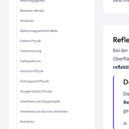
beschre
Brechungsgesetz
Brewster-Winkel
Dioptrien
Elektromagnetische Welle
Refl
Farben Physik
Bei der
Farbmischung
Oberfl
Farbspektrum
reflekt
Fernrohr Physik
Fotoapparat Physik
Huygenssches Prinzip
Di
Re
Interferenz am Doppelspalt
ge
Interferenz an dünnen Schichten
Kohärenz
α
=