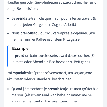
Handlungen oder Gewohnheiten auszudrücken. Hier sind
einige Beispielsätze:
Je
prends
le train chaque matin pour aller au travail. (Ich
nehme jeden Morgen den Zug zur Arbeit.)
Nous
prenons
toujours du café après le déjeuner. (Wir
nehmen immer Kaffee nach dem Mittagessen.)
Il
prend
un bain tous les soirs avant de se coucher. (Er
nimmt jeden Abend ein Bad bevor er zu Bett geht.)
Im
Imparfait
wird 'prendre' verwendet, um vergangene
Aktivitäten oder Zustände zu beschreiben:
Quand j'était enfant, je
prenais
toujours mon goûter à la
maison. (Als ich ein Kind war, habe ich immer meine
Zwischenmahlzeit zu Hause eingenommen.)