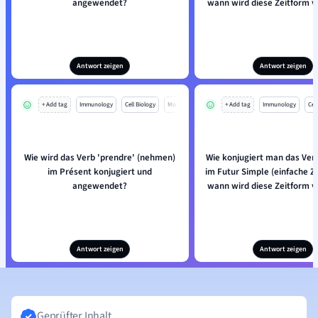
angewendet?
wann wird diese Zeitform 
Antwort zeigen
Antwort zeigen
+ Add tag
Immunology
Cell Biology
Mo
+ Add tag
Immunology
Cell
Wie wird das Verb 'prendre' (nehmen)
Wie konjugiert man das Ver
im Présent konjugiert und
im Futur Simple (einfache Z
angewendet?
wann wird diese Zeitform 
Antwort zeigen
Antwort zeigen
Geprüfter Inhalt