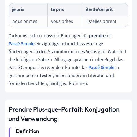
je pris
tu pris
il/elle/on prit
nous prîmes
vous prîtes
ils/elles prirent
Du kannst sehen, dass die Endungen für
prendre
im
Passé Simple
einzigartig sind und dass es einige
Änderungen in den Stammformen des Verbs gibt. Während
die häufigsten Sätze in Alltagsgesprächen in der Regel das
Passé Composé verwenden, könnte das
Passé Simple
in
geschriebenen Texten, insbesondere in Literatur und
formalen Berichten, häufig vorkommen.
Prendre Plus-que-Parfait: Konjugation
und Verwendung