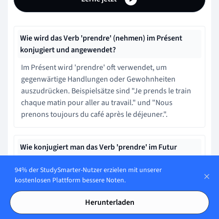
Wie wird das Verb 'prendre' (nehmen) im Présent
konjugiert und angewendet?
Im Présent wird 'prendre' oft verwendet, um
gegenwärtige Handlungen oder Gewohnheiten
auszudrücken. Beispielsätze sind "Je prends le train
chaque matin pour aller au travail." und "Nous
prenons toujours du café après le déjeuner.".
Wie konjugiert man das Verb 'prendre' im Futur
Simple (einfache Zukunft) und wann wird diese
Zeitform verwendet?
94% der StudySmarter-Nutzer erzielen mit unserer
kostenlosen Plattform bessere Noten.
Im Futur Simple konjugiert man 'prendre' so: je
prendrai, tu prendras, il/elle/on prendra, nous
Herunterladen
prendrons, vous prendrez, ils/elles prendront. Diese