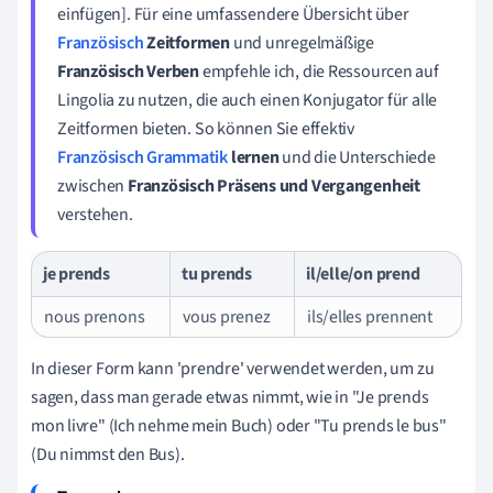
einfügen]. Für eine umfassendere Übersicht über
Französisch
Zeitformen
und unregelmäßige
Französisch Verben
empfehle ich, die Ressourcen auf
Lingolia zu nutzen, die auch einen Konjugator für alle
Zeitformen bieten. So können Sie effektiv
Französisch Grammatik
lernen
und die Unterschiede
zwischen
Französisch Präsens und Vergangenheit
verstehen.
je prends
tu prends
il/elle/on prend
nous prenons
vous prenez
ils/elles prennent
In dieser Form kann 'prendre' verwendet werden, um zu
sagen, dass man gerade etwas nimmt, wie in "Je prends
mon livre" (Ich nehme mein Buch) oder "Tu prends le bus"
(Du nimmst den Bus).