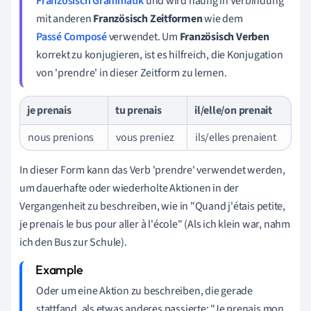
Französisch Grammatik
und wird häufig in Verbindung
mit anderen
Französisch Zeitformen
wie dem
Passé Composé
verwendet. Um
Französisch Verben
korrekt zu konjugieren, ist es hilfreich, die Konjugation
von 'prendre' in dieser Zeitform zu lernen.
je prenais
tu prenais
il/elle/on prenait
nous prenions
vous preniez
ils/elles prenaient
In dieser Form kann das Verb 'prendre' verwendet werden,
um dauerhafte oder wiederholte Aktionen in der
Vergangenheit zu beschreiben, wie in "Quand j'étais petite,
je prenais le bus pour aller à l'école" (Als ich klein war, nahm
ich den Bus zur Schule).
Oder um eine Aktion zu beschreiben, die gerade
stattfand, als etwas anderes passierte: "Je prenais mon