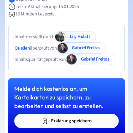
Letzte Aktualisierung: 15.01.2025
10 Minuten Lesezeit
Lily Hulatt
Inhalte erstellt durch
Gabriel Freitas
Quellen
überprüft von
Gabriel Freitas
Inhaltsqualität geprüft von
Melde dich kostenlos an, um
Karteikarten zu speichern, zu
bearbeiten und selbst zu erstellen.
Erklärung speichern