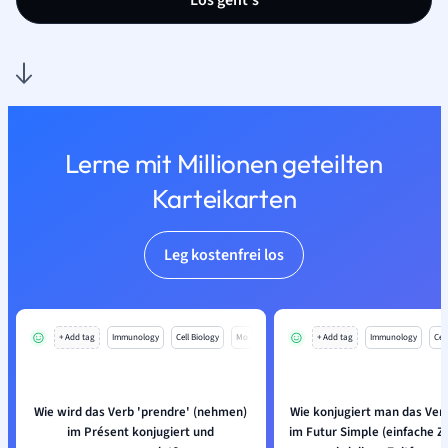
Los geht’s
Lerne mit Millionen geteilten
Karteikarten
Leg kostenfrei los
+ Add tag
Immunology
Cell Biology
Mo
+ Add tag
Immunology
Cell
Wie wird das Verb 'prendre' (nehmen)
Wie konjugiert man das Ver
im Présent konjugiert und
im Futur Simple (einfache Z