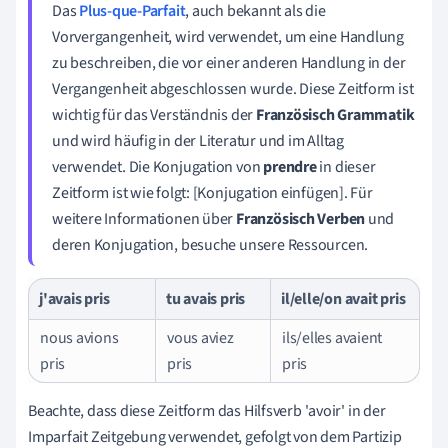
Das
Plus-que-Parfait
, auch bekannt als die
Vorvergangenheit, wird verwendet, um eine Handlung
zu beschreiben, die vor einer anderen Handlung in der
Vergangenheit abgeschlossen wurde. Diese Zeitform ist
wichtig für das Verständnis der
Französisch Grammatik
und wird häufig in der Literatur und im Alltag
verwendet. Die Konjugation von
prendre
in dieser
Zeitform ist wie folgt: [Konjugation einfügen]. Für
weitere Informationen über
Französisch Verben
und
deren Konjugation, besuche unsere Ressourcen.
j'avais pris
tu avais pris
il/elle/on avait pris
nous avions
vous aviez
ils/elles avaient
pris
pris
pris
Beachte, dass diese Zeitform das Hilfsverb 'avoir' in der
Imparfait Zeitgebung verwendet, gefolgt von dem Partizip