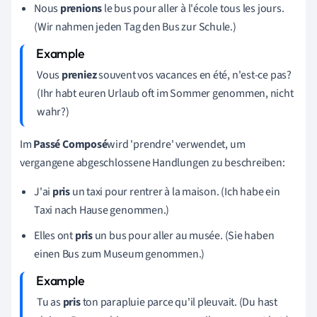
Nous
prenions
le bus pour aller à l'école tous les jours.
(Wir nahmen jeden Tag den Bus zur Schule.)
Vous
preniez
souvent vos vacances en été, n'est-ce pas?
(Ihr habt euren Urlaub oft im Sommer genommen, nicht
wahr?)
Im
Passé Composé
wird 'prendre' verwendet, um
vergangene abgeschlossene Handlungen zu beschreiben:
J'ai
pris
un taxi pour rentrer à la maison. (Ich habe ein
Taxi nach Hause genommen.)
Elles ont
pris
un bus pour aller au musée. (Sie haben
einen Bus zum Museum genommen.)
Tu as
pris
ton parapluie parce qu'il pleuvait. (Du hast