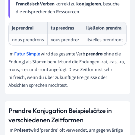
Französisch Verben
korrekt zu
konjugieren
, besuche
die entsprechenden Ressourcen.
je prendrai
tu prendras
il/elle/on prendra
nous prendrons
vous prendrez
ils/elles prendront
Im
Futur Simple
wird das gesamte Verb
prendre
(ohne die
Endung) als Stamm benutzt und die Endungen -rai, -ras, -ra,
-rons, -rez und -ront angefügt. Diese Zeitform ist sehr
hilfreich, wenn du über zukünftige Ereignisse oder
Absichten sprechen möchtest.
Prendre Konjugation Beispielsätze in
verschiedenen Zeitformen
Im
Présent
wird 'prendre' oft verwendet, um gegenwärtige