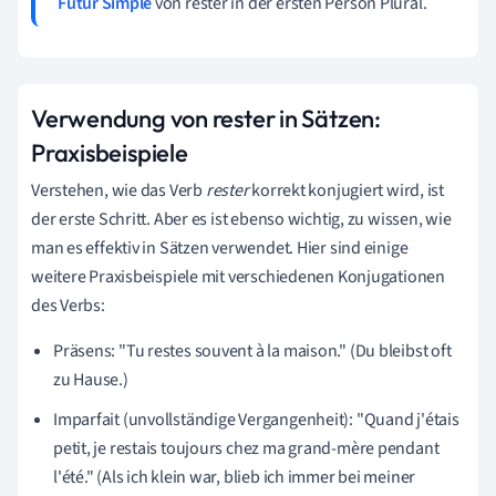
Futur Simple
von rester in der ersten Person Plural.
Verwendung von rester in Sätzen:
Praxisbeispiele
Verstehen, wie das Verb
rester
korrekt konjugiert wird, ist
der erste Schritt. Aber es ist ebenso wichtig, zu wissen, wie
man es effektiv in Sätzen verwendet. Hier sind einige
weitere Praxisbeispiele mit verschiedenen Konjugationen
des Verbs:
Präsens: "Tu restes souvent à la maison." (Du bleibst oft
zu Hause.)
Imparfait (unvollständige Vergangenheit): "Quand j'étais
petit, je restais toujours chez ma grand-mère pendant
l'été." (Als ich klein war, blieb ich immer bei meiner