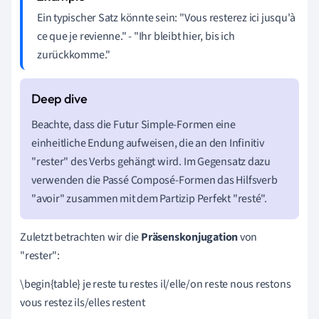
Ein typischer Satz könnte sein: "Vous resterez ici jusqu'à
ce que je revienne." - "Ihr bleibt hier, bis ich
zurückkomme."
Beachte, dass die Futur Simple-Formen eine
einheitliche Endung aufweisen, die an den Infinitiv
"rester" des Verbs gehängt wird. Im Gegensatz dazu
verwenden die Passé Composé-Formen das Hilfsverb
"avoir" zusammen mit dem Partizip Perfekt "resté".
Zuletzt betrachten wir die
Präsenskonjugation
von
"rester":
\begin{table} je reste tu restes il/elle/on reste nous restons
vous restez ils/elles restent