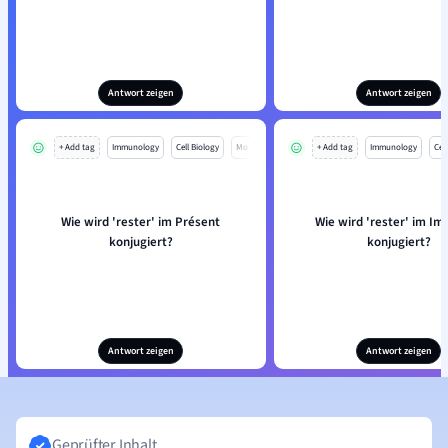
Antwort zeigen
Antwort zeigen
+ Add tag
Immunology
Cell Biology
Mo
+ Add tag
Immunology
Cell
Wie wird 'rester' im Présent
Wie wird 'rester' im Im
konjugiert?
konjugiert?
Antwort zeigen
Antwort zeigen
Geprüfter Inhalt