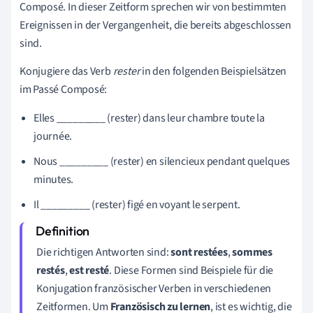
Composé. In dieser Zeitform sprechen wir von bestimmten
Ereignissen in der Vergangenheit, die bereits abgeschlossen
sind.
Konjugiere das Verb
rester
in den folgenden Beispielsätzen
im Passé Composé:
Elles _________ (rester) dans leur chambre toute la
journée.
Nous _________ (rester) en silencieux pendant quelques
minutes.
Il _________ (rester) figé en voyant le serpent.
Die richtigen Antworten sind:
sont restées
,
sommes
restés
,
est resté
. Diese Formen sind Beispiele für die
Konjugation französischer Verben in verschiedenen
Zeitformen. Um
Französisch zu lernen
, ist es wichtig, die