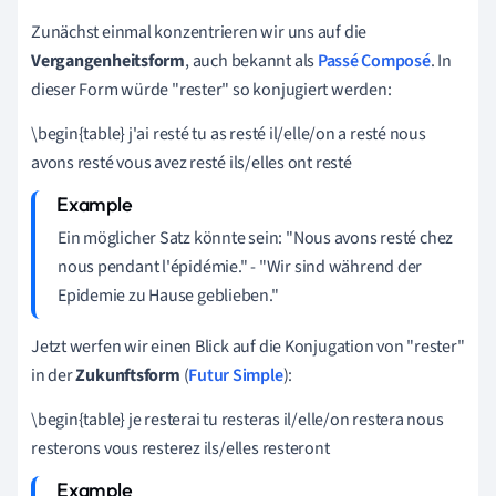
Zunächst einmal konzentrieren wir uns auf die
Vergangenheitsform
, auch bekannt als
Passé Composé
. In
dieser Form würde "rester" so konjugiert werden:
\begin{table} j'ai resté tu as resté il/elle/on a resté nous
avons resté vous avez resté ils/elles ont resté
Ein möglicher Satz könnte sein: "Nous avons resté chez
nous pendant l'épidémie." - "Wir sind während der
Epidemie zu Hause geblieben."
Jetzt werfen wir einen Blick auf die Konjugation von "rester"
in der
Zukunftsform
(
Futur Simple
):
\begin{table} je resterai tu resteras il/elle/on restera nous
resterons vous resterez ils/elles resteront