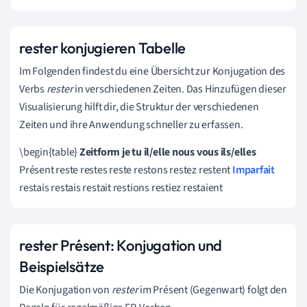
rester konjugieren Tabelle
Im Folgenden findest du eine Übersicht zur Konjugation des
Verbs
rester
in verschiedenen Zeiten. Das Hinzufügen dieser
Visualisierung hilft dir, die Struktur der verschiedenen
Zeiten und ihre Anwendung schneller zu erfassen.
\begin{table}
Zeitform
je
tu
il/elle
nous
vous
ils/elles
Présent reste restes reste restons restez restent
Imparfait
restais restais restait restions restiez restaient
rester Présent: Konjugation und
Beispielsätze
Die Konjugation von
rester
im Présent (Gegenwart) folgt den