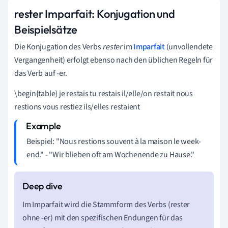
rester Imparfait: Konjugation und
Beispielsätze
Die Konjugation des Verbs
rester
im
Imparfait
(unvollendete
Vergangenheit) erfolgt ebenso nach den üblichen Regeln für
das Verb auf -er.
\begin{table} je restais tu restais il/elle/on restait nous
restions vous restiez ils/elles restaient
Beispiel: "Nous restions souvent à la maison le week-
end." - "Wir blieben oft am Wochenende zu Hause."
Im Imparfait wird die Stammform des Verbs (rester
ohne -er) mit den spezifischen Endungen für das