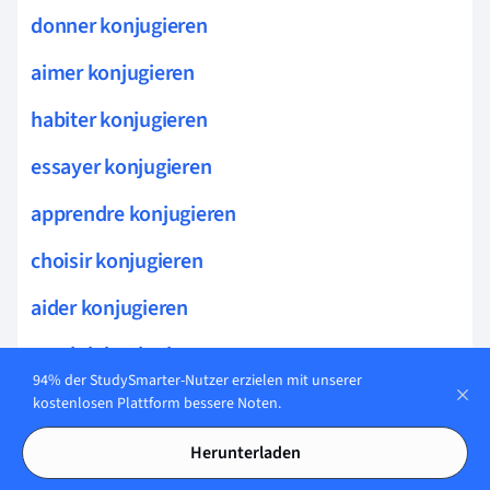
donner konjugieren
aimer konjugieren
habiter konjugieren
essayer konjugieren
apprendre konjugieren
choisir konjugieren
aider konjugieren
conduir konjugieren
94% der StudySmarter-Nutzer erzielen mit unserer
decouvrir konjugieren
kostenlosen Plattform bessere Noten.
espérer konjugieren
Herunterladen