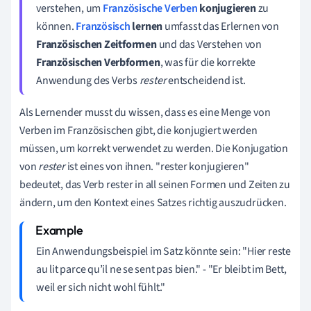
verstehen, um
Französische Verben
konjugieren
zu
können.
Französisch
lernen
umfasst das Erlernen von
Französischen Zeitformen
und das Verstehen von
Französischen Verbformen
, was für die korrekte
Anwendung des Verbs
rester
entscheidend ist.
Als Lernender musst du wissen, dass es eine Menge von
Verben im Französischen gibt, die konjugiert werden
müssen, um korrekt verwendet zu werden. Die Konjugation
von
rester
ist eines von ihnen. "rester konjugieren"
bedeutet, das Verb rester in all seinen Formen und Zeiten zu
ändern, um den Kontext eines Satzes richtig auszudrücken.
Ein Anwendungsbeispiel im Satz könnte sein: "Hier reste
au lit parce qu’il ne se sent pas bien." - "Er bleibt im Bett,
weil er sich nicht wohl fühlt."