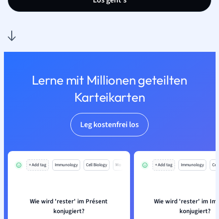
Los geht’s
Lerne mit Millionen geteilten
Karteikarten
Leg kostenfrei los
+ Add tag
Immunology
Cell Biology
Mo
+ Add tag
Immunology
Cell
Wie wird 'rester' im Présent
Wie wird 'rester' im Im
konjugiert?
konjugiert?