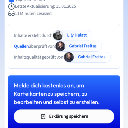
Letzte Aktualisierung: 15.01.2025
11 Minuten Lesezeit
Lily Hulatt
Inhalte erstellt durch
Gabriel Freitas
Quellen
überprüft von
Gabriel Freitas
Inhaltsqualität geprüft von
Melde dich kostenlos an, um
Karteikarten zu speichern, zu
bearbeiten und selbst zu erstellen.
Erklärung speichern