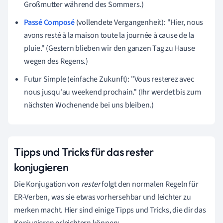
Großmutter während des Sommers.)
Passé Composé
(vollendete Vergangenheit): "Hier, nous
avons resté à la maison toute la journée à cause de la
pluie." (Gestern blieben wir den ganzen Tag zu Hause
wegen des Regens.)
Futur Simple (einfache Zukunft): "Vous resterez avec
nous jusqu'au weekend prochain." (Ihr werdet bis zum
nächsten Wochenende bei uns bleiben.)
Tipps und Tricks für das rester
konjugieren
Die Konjugation von
rester
folgt den normalen Regeln für
ER-Verben, was sie etwas vorhersehbar und leichter zu
merken macht. Hier sind einige Tipps und Tricks, die dir das
Konjugieren erleichtern können: