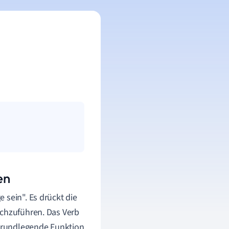
en
 sein". Es drückt die
rchzuführen. Das Verb
 grundlegende Funktion