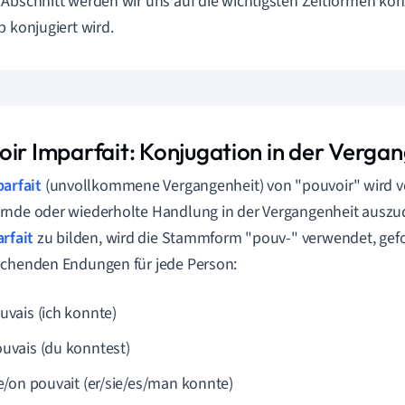
Abschnitt werden wir uns auf die wichtigsten Zeitformen kon
b konjugiert wird.
oir Imparfait: Konjugation in der Verga
arfait
(unvollkommene Vergangenheit) von "pouvoir" wird v
nde oder wiederholte Handlung in der Vergangenheit auszu
rfait
zu bilden, wird die Stammform "pouv-" verwendet, gef
chenden Endungen für jede Person:
uvais (ich konnte)
ouvais (du konntest)
le/on pouvait (er/sie/es/man konnte)