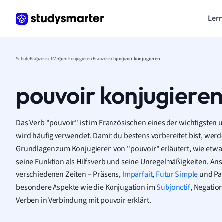
Lern
Schule
Französisch
Verben konjugieren Französisch
pouvoir konjugieren
pouvoir konjugiere
Das Verb "pouvoir" ist im Französischen eines der wichtigste
wird häufig verwendet. Damit du bestens vorbereitet bist, wer
Grundlagen zum Konjugieren von "pouvoir" erläutert, wie etwa
seine Funktion als Hilfsverb und seine Unregelmäßigkeiten. An
verschiedenen Zeiten – Präsens,
Imparfait
,
Futur Simple
und Pa
besondere Aspekte wie die Konjugation im
Subjonctif
, Negatio
Verben in Verbindung mit pouvoir erklärt.