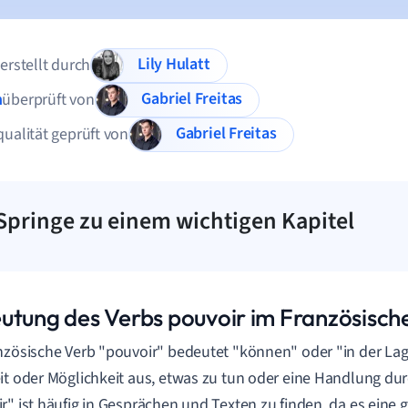
Lily Hulatt
 erstellt durch
Gabriel Freitas
n
überprüft von
Gabriel Freitas
qualität geprüft von
Springe zu einem wichtigen Kapitel
utung des Verbs pouvoir im Französisch
nzösische Verb "pouvoir" bedeutet "können" oder "in der Lage
it oder Möglichkeit aus, etwas zu tun oder eine Handlung du
r" ist häufig in Gesprächen und Texten zu finden, da es eine