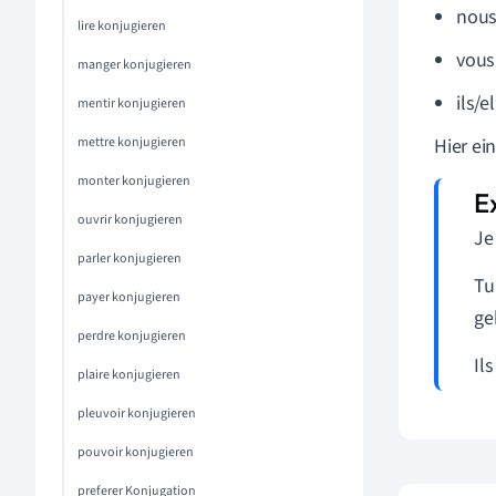
nous
lire konjugieren
vous
manger konjugieren
ils/e
mentir konjugieren
mettre konjugieren
Hier ei
monter konjugieren
ouvrir konjugieren
Je
parler konjugieren
Tu
payer konjugieren
ge
perdre konjugieren
Il
plaire konjugieren
pleuvoir konjugieren
pouvoir konjugieren
preferer Konjugation