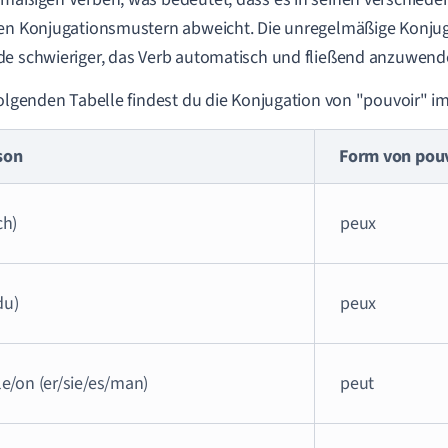
en Konjugationsmustern abweicht. Die unregelmäßige Konjug
e schwieriger, das Verb automatisch und fließend anzuwend
folgenden Tabelle findest du die Konjugation von "pouvoir" i
son
Form von pou
ch)
peux
du)
peux
lle/on (er/sie/es/man)
peut