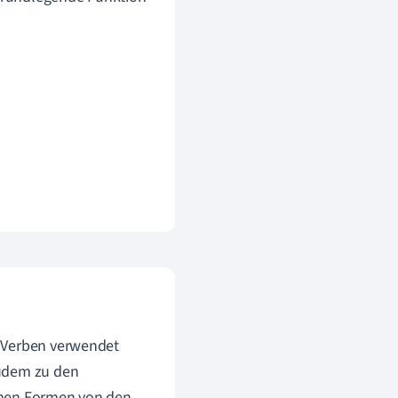
n Verben verwendet
zudem zu den
enen Formen von den