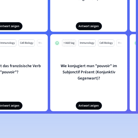
Antwort zeigen
Antwort zeigen
Immunology
Cell Biology
Mo
+ Add tag
Immunology
Cell Biology
Mo
t das französische Verb
Wie konjugiert man "pouvoir" im
"pouvoir"?
Subjonctif Présent (Konjunktiv
Gegenwart)?
Antwort zeigen
Antwort zeigen