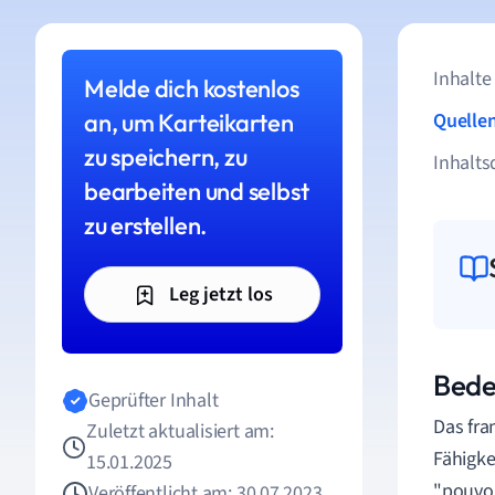
Inhalte
Melde dich kostenlos
an, um Karteikarten
Quelle
zu speichern, zu
Inhalts
bearbeiten und selbst
zu erstellen.
Leg jetzt los
Bede
Geprüfter Inhalt
Das fra
Zuletzt aktualisiert am:
Fähigke
15.01.2025
"pouvoi
Veröffentlicht am: 30.07.2023