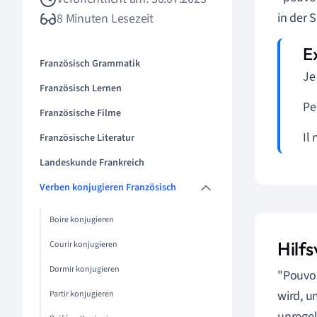
in der S
8 Minuten Lesezeit
Französisch Grammatik
Je
Französisch Lernen
Pe
Französische Filme
Il
Französische Literatur
Landeskunde Frankreich
Verben konjugieren Französisch
Boire konjugieren
Hilf
Courir konjugieren
Dormir konjugieren
"Pouvoi
wird, u
Partir konjugieren
unregel