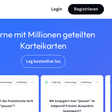
Login
Registrieren
rne mit Millionen geteilten
Karteikarten
Leg kostenfrei los
Immunology
Cell Biology
Mo
+ Add tag
Immunology
Cell Biology
Mo
t das französische Verb
Wie konjugiert man "pouvoir" im
"pouvoir"?
Subjonctif Présent (Konjunktiv
Gegenwart)?