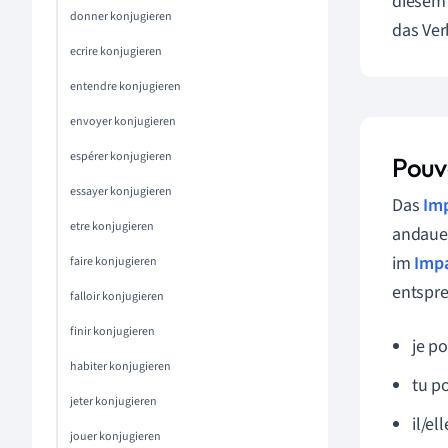
diesem 
donner konjugieren
das Ver
ecrire konjugieren
entendre konjugieren
envoyer konjugieren
espérer konjugieren
Pouv
essayer konjugieren
Das
Imp
etre konjugieren
andauer
im
Impa
faire konjugieren
entspre
falloir konjugieren
finir konjugieren
je po
habiter konjugieren
tu p
jeter konjugieren
il/el
jouer konjugieren