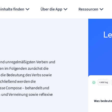
Karteikarten erstellen
Seite zusammenfassen
inhalte finden
Über die App
Ressourcen
Le
n
n und unregelmäßigsten Verben und
den im Folgenden zunächst die
 die Bedeutung des Verbs sowie
schließend werden die
+ Add tag
sse Compose – behandelt und
n und Verneinung sowie reflexive
Was bedeute