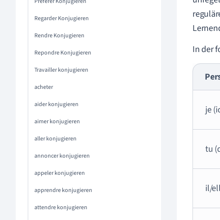
Préférer Konjugieren
regulär
Regarder Konjugieren
Lernend
Rendre Konjugieren
In der 
Repondre Konjugieren
Travailler konjugieren
Per
acheter
aider konjugieren
je (i
aimer konjugieren
aller konjugieren
tu (
annoncer konjugieren
appeler konjugieren
il/e
apprendre konjugieren
attendre konjugieren