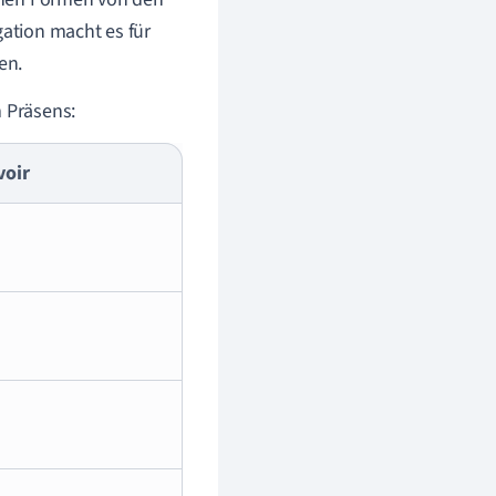
ation macht es für
en.
m Präsens:
voir