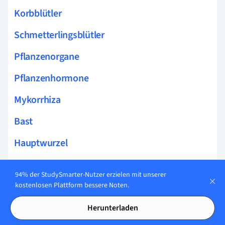
Korbblütler
Schmetterlingsblütler
Pflanzenorgane
Pflanzenhormone
Mykorrhiza
Bast
Hauptwurzel
Bestäubung
94% der StudySmarter-Nutzer erzielen mit unserer
Befruchtung Pflanzen
kostenlosen Plattform bessere Noten.
Auxin
Herunterladen