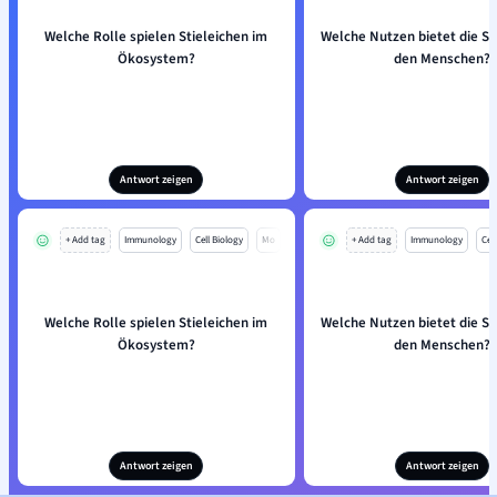
Welche Rolle spielen Stieleichen im
Welche Nutzen bietet die Sti
Ökosystem?
den Menschen?
Antwort zeigen
Antwort zeigen
+ Add tag
Immunology
Cell Biology
Mo
+ Add tag
Immunology
Cell
Welche Rolle spielen Stieleichen im
Welche Nutzen bietet die Sti
Ökosystem?
den Menschen?
Antwort zeigen
Antwort zeigen