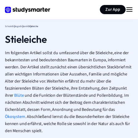
Karteikarten erstellen
Seite zusammenfassen
Zur App
Schule
Biologie
Botanik
Stieleiche
Stieleiche
Im folgenden Artikel sollst du umfassend über die Stieleiche, eine der
bekanntesten und bedeutendsten Baumarten in Europa, informiert
werden. Der Artikel stellt zunächst einen übersichtlichen Steckbrief mit
allen wichtigen Informationen über Aussehen, Familie und mögliche
Alter der Stieleiche vor. Weiterhin erfährst du mehr über die
faszinierenden Blüten der Stieleiche, ihre Entstehung, den Zeitpunkt
ihrer
Blüte
und die Funktion der Blütenstände und Pollenbildung. Im
nächsten Abschnitt widmet sich der Beitrag dem charakteristischen
Eichenblatt, dessen Form, Anordnung und Bedeutung für das
Ökosystem
. Abschließend lernst du die Besonderheiten der Stieleiche
kennen und erfährst, welche Rolle sie sowohl in der Natur als auch für
den Menschen spielt.