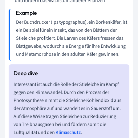
und fördern das Wachstum anderer
Pflanzen
Der Buchdrucker (Ips typographus), ein Borkenkäfer, ist
ein Beispiel für ein Insekt, das von den Blättern der
Stieleiche profitiert. Die Larven des Käfers fressen das
Blattgewebe, wodurch sie Energie für ihre Entwicklung
und Metamorphose in den adulten Käfer gewinnen.
Interessant ist auch die Rolle der Stieleiche im Kampf
gegen den Klimawandel. Durch den Prozess der
Photosynthese nimmt die Stieleiche Kohlendioxid aus
der Atmosphäre auf und wandelt es in Sauerstoff um.
Auf diese Weise tragen Stieleichen zur Reduzierung
von Treibhausgasen bei und fördern somit die
Luftqualität und den
Klimaschutz
.