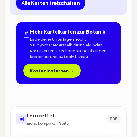
Alle Karten freischalten
🃏
Mehr Karteikarten zur Botanik
Lade deine Unterlagen hoch,
StudySmarter erstellt dir in Sekunden
Karteikarten, Steckbriefe und Übungen,
kostenlos und auf dein Niveau.
Kostenlos lernen →
Lernzettel
PDF
Eiche kompakt · 1 Seite