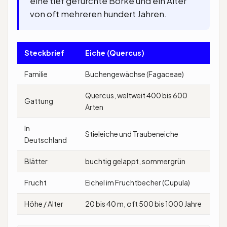
eine tief gefurchte Borke und ein Alter
von oft mehreren hundert Jahren.
Steckbrief
Eiche (Quercus)
Familie
Buchengewächse (Fagaceae)
Quercus, weltweit 400 bis 600
Gattung
Arten
In
Stieleiche und Traubeneiche
Deutschland
Blätter
buchtig gelappt, sommergrün
Frucht
Eichel im Fruchtbecher (Cupula)
Höhe / Alter
20 bis 40 m, oft 500 bis 1000 Jahre