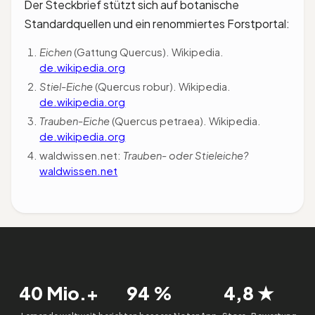
Der Steckbrief stützt sich auf botanische
Standardquellen und ein renommiertes Forstportal:
Eichen
(Gattung Quercus). Wikipedia.
de.wikipedia.org
Stiel-Eiche
(Quercus robur). Wikipedia.
de.wikipedia.org
Trauben-Eiche
(Quercus petraea). Wikipedia.
de.wikipedia.org
waldwissen.net:
Trauben- oder Stieleiche?
waldwissen.net
40 Mio.+
94 %
4,8 ★