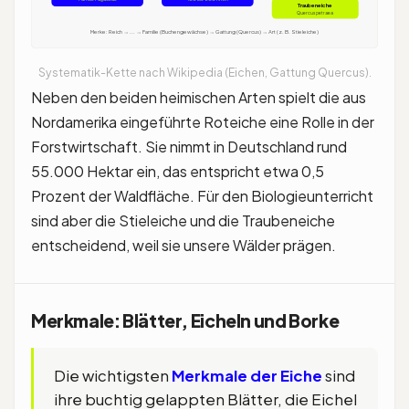
Traubeneiche
Quercus petraea
Merke: Reich → ... → Familie (Buchengewächse) → Gattung (Quercus) → Art (z. B. Stieleiche)
Systematik-Kette nach Wikipedia (Eichen, Gattung Quercus).
Neben den beiden heimischen Arten spielt die aus
Nordamerika eingeführte Roteiche eine Rolle in der
Forstwirtschaft. Sie nimmt in Deutschland rund
55.000 Hektar ein, das entspricht etwa 0,5
Prozent der Waldfläche. Für den Biologieunterricht
sind aber die Stieleiche und die Traubeneiche
entscheidend, weil sie unsere Wälder prägen.
Merkmale: Blätter, Eicheln und Borke
Die wichtigsten
Merkmale der Eiche
sind
ihre buchtig gelappten Blätter, die Eichel