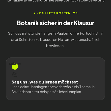
Lernende weltweit
berichten bessere Noten
App-Store-Bewertung
✦ KOMPLETT KOSTENLOS
Botanik sicher in der Klausur
Schluss mit stundenlangem Pauken ohne Fortschritt. In
drei Schritten zu besseren Noten, wissenschaftlich
bewiesen.
Schritt
1
📂
Sag uns, was du lernen möchtest
Lade deine Unterlagen hoch oder wähle ein Thema, in
Sekunden startet dein persönlicher Lernplan.