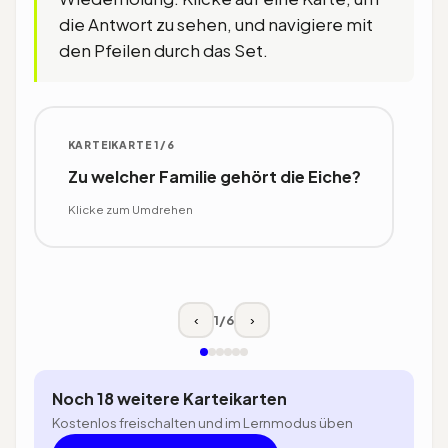
die Antwort zu sehen, und navigiere mit
den Pfeilen durch das Set.
KARTEIKARTE 1/6
ANTWORT
Zu welcher Familie gehört die Eiche?
Zur Familie der Buchengewächse
(Fagaceae), Gattung Quercus.
Klicke zum Umdrehen
Verwandt ist sie mit Buche und
Kastanie.
Klicke zum Umdrehen
1
/
6
‹
›
Noch 18 weitere Karteikarten
Kostenlos freischalten und im Lernmodus üben