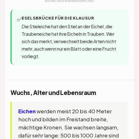
Eiche) und waldwissen.net.
ESELSBRÜCKE FÜR DIE KLAUSUR
✅
Die Stieleiche hat den Stiel an der Eichel, die
Traubeneiche hat ihre Eicheln in Trauben. Wer
sich das merkt, verwechselt beide Arten nicht
mehr, auch wenn nur ein Blatt oder eine Frucht
vorliegt.
Wuchs, Alter und Lebensraum
Eichen
werden meist 20 bis 40 Meter
hoch und bilden im Freistand breite,
mächtige Kronen. Sie wachsen langsam,
dafür sehr lange: 500 bis 1000 Jahre sind