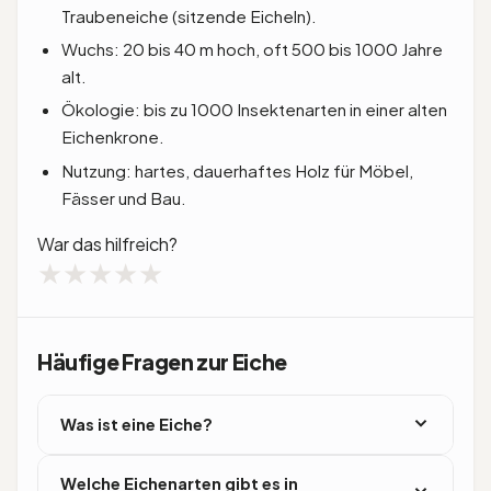
Traubeneiche (sitzende Eicheln).
Wuchs: 20 bis 40 m hoch, oft 500 bis 1000 Jahre
alt.
Ökologie: bis zu 1000 Insektenarten in einer alten
Eichenkrone.
Nutzung: hartes, dauerhaftes Holz für Möbel,
Fässer und Bau.
War das hilfreich?
★
★
★
★
★
Häufige Fragen zur Eiche
Was ist eine Eiche?
Eine Eiche ist ein Laubbaum aus der Gattung
Welche Eichenarten gibt es in
Quercus in der Familie der Buchengewächse