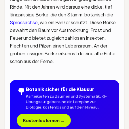
Rinde. Mit den Jahren wird daraus eine dicke, tief
längsrissige Borke, die den Stamm, botanisch die
Sprossachse
, wie ein Panzer schützt. Diese Borke
bewahrt den Baum vor Austrocknung, Frost und
Feuer und bietet zugleich zahllosen Insekten,
Flechten und Pilzen einen Lebensraum. An der
groben, rissigen Borke erkennst du eine alte Eiche
schon aus der Ferne.
🌳
Botanik sicher für die Klausur
Karteikarten zu Bäumen und Systematik, KI-
Übungsaufgaben und ein Lernplan zur
Biologie, kostenlos und auf dein Niveau.
Kostenlos lernen →