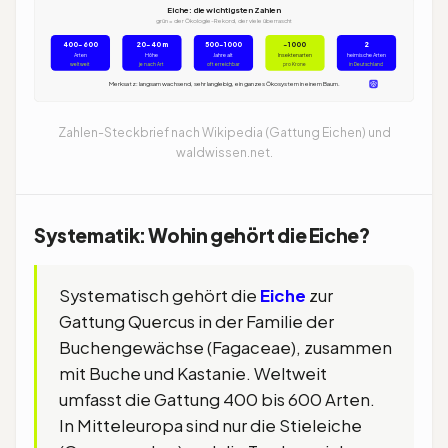
Eiche: die wichtigsten Zahlen
grün = der Ökologie-Rekord, der viele überrascht
400-600
20-40 m
500-1000
~1000
2
Arten
Höhe
Jahre alt
Insektenarten
heimische Arten
weltweit
je nach Art
oft erreichbar
pro Krone
in Deutschland
Merksatz: langsam wachsend, sehr langlebig, ein ganzes Ökosystem in einem Baum.
Zahlen-Steckbrief nach Wikipedia (Gattung Eichen) und
waldwissen.net.
Systematik: Wohin gehört die Eiche?
Systematisch gehört die
Eiche
zur
Gattung Quercus in der Familie der
Buchengewächse (Fagaceae), zusammen
mit Buche und Kastanie. Weltweit
umfasst die Gattung 400 bis 600 Arten.
In Mitteleuropa sind nur die Stieleiche