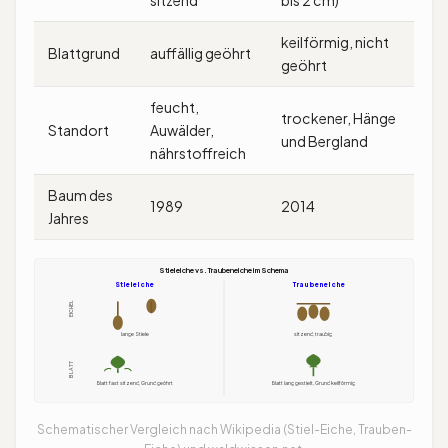
keilförmig, nicht
Blattgrund
auffällig geöhrt
geöhrt
feucht,
trockener, Hänge
Standort
Auwälder,
und Bergland
nährstoffreich
Baum des
1989
2014
Jahres
Stieleiche vs. Traubeneiche im Schema
Stieleiche
Traubeneiche
EICHEL
lange Stiele
sitzend, traubig
BLATT
Blatt fast sitzend, Grund geöhrt
Blatt lang gestielt, Grund keilförmig
Schematischer Vergleich nach Wikipedia (Stiel-Eiche, Trauben-