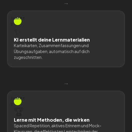
→
Schritt
2
✨
KI erstellt deine Lernmaterialien
Karteikarten, Zusammenfassungen und
Übungsaufgaben, automatisch auf dich
zugeschnitten.
→
Schritt
3
🏆
Lerne mit Methoden, die wirken
Spaced Repetition, aktives Erinnern und Mock-
Klausuren, die effektivsten Lerntechniken der