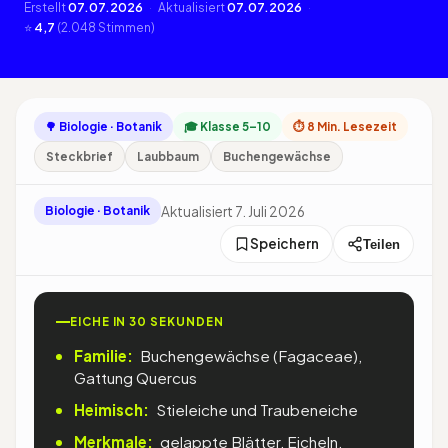
Erstellt
07.07.2026
·
Aktualisiert
07.07.2026
·
⭐
4,7
(2.048 Stimmen)
🌳 Biologie · Botanik
🎓 Klasse 5–10
⏱ 8 Min. Lesezeit
Steckbrief
Laubbaum
Buchengewächse
Aktualisiert 7. Juli 2026
Biologie · Botanik
Speichern
Teilen
EICHE IN 30 SEKUNDEN
Familie:
Buchengewächse (Fagaceae),
Gattung Quercus
Heimisch:
Stieleiche und Traubeneiche
Merkmale:
gelappte Blätter, Eicheln,