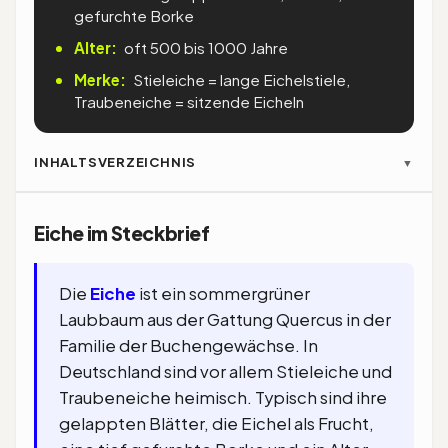
gefurchte Borke
Alter:
oft 500 bis 1000 Jahre
Merke:
Stieleiche = lange Eichelstiele,
Traubeneiche = sitzende Eicheln
INHALTSVERZEICHNIS
▼
Eiche im Steckbrief
Die
Eiche
ist ein sommergrüner
Laubbaum aus der Gattung Quercus in der
Familie der Buchengewächse. In
Deutschland sind vor allem Stieleiche und
Traubeneiche heimisch. Typisch sind ihre
gelappten Blätter, die Eichel als Frucht,