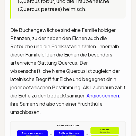
(Quercus robur) und die Traubeneiche
(Quercus petraea) heimisch.
Die Buchengewächse sind eine Familie holziger
Pflanzen, zu der neben den Eichen auch die
Rotbuche und die Edelkastanie zählen. Innerhalb
dieser Familie bilden die Eichen die besonders
artenreiche Gattung Quercus. Der
wissenschaftliche Name Quercus ist zugleich der
lateinische Begriff für Eiche und begegnet dir in
jeder botanischen Bestimmung. Als Laubbaum zählt
die Eiche zu den bedecktsamigen
Angiospermen
,
ihre Samen sind also von einer Fruchthülle
umschlossen.
Von der Familie zur Art
Stieleiche
Quercus robur
Buchengewächse
Gattung Quercus
→
→
Familie Fagaceae
400 bis 600 Arten