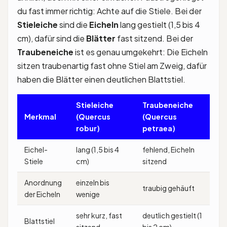
du fast immer richtig: Achte auf die Stiele. Bei der
Stieleiche
sind die
Eicheln
lang gestielt (1,5 bis 4
cm), dafür sind die
Blätter
fast sitzend. Bei der
Traubeneiche
ist es genau umgekehrt: Die Eicheln
sitzen traubenartig fast ohne Stiel am Zweig, dafür
haben die Blätter einen deutlichen Blattstiel.
Stieleiche
Traubeneiche
Merkmal
(Quercus
(Quercus
robur)
petraea)
Eichel-
lang (1,5 bis 4
fehlend, Eicheln
Stiele
cm)
sitzend
Anordnung
einzeln bis
traubig gehäuft
der Eicheln
wenige
sehr kurz, fast
deutlich gestielt (1
Blattstiel
sitzend
bis 2 cm)