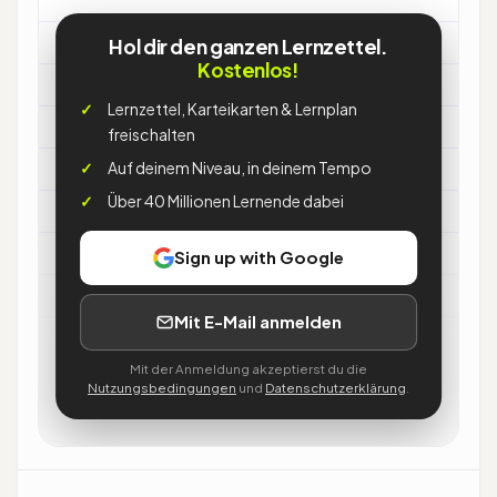
Eiche
Hol dir den ganzen Lernzettel.
Kostenlos!
Was
Lernzettel, Karteikarten & Lernplan
freischalten
→
Laubbaum, Gattung Quercus
Auf deinem Niveau, in deinem Tempo
(Buchengewächse)
Über 40 Millionen Lernende dabei
Merkmale
Sign up with Google
→
gelappte Blätter, Eicheln, gefurchte
Mit E-Mail anmelden
Borke
Mit der Anmeldung akzeptierst du die
Nutzungsbedingungen
und
Datenschutzerklärung
.
Merke
→
Stieleiche: lange Eichelstiele,
Traubeneiche: sitzend