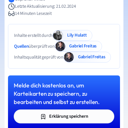
Letzte Aktualisierung: 21.02.2024
14 Minuten Lesezeit
Lily Hulatt
Inhalte erstellt durch
Gabriel Freitas
Quellen
überprüft von
Gabriel Freitas
Inhaltsqualität geprüft von
Melde dich kostenlos an, um
Karteikarten zu speichern, zu
bearbeiten und selbst zu erstellen.
Erklärung speichern