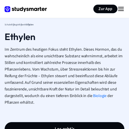
Karteikarten erstellen
Seite zusammenfassen
Zur App
Schule
Biologie
Botanik
Ethylen
Ethylen
Im Zentrum des heutigen Fokus steht Ethylen. Dieses Hormon, das du
wahrscheinlich als eine unsichtbare Substanz wahrnimmst, arbeitet im
Stillen und kontrolliert zahlreiche Prozesse innerhalb des
Pflanzenlebens. Vom Wachstum, über Stressreaktionen bis hin zur
Reifung der Früchte – Ethylen steuert und beeinflusst diese Abläufe
umfassend. Auf Grund seiner essenziellen Eigenschaften wird diese
faszinierende, unsichtbare Kraft der Natur im Detail beleuchtet und
dargestellt, wodurch du einen tieferen Einblick in die
Biologie
der
Pflanzen erhältst.