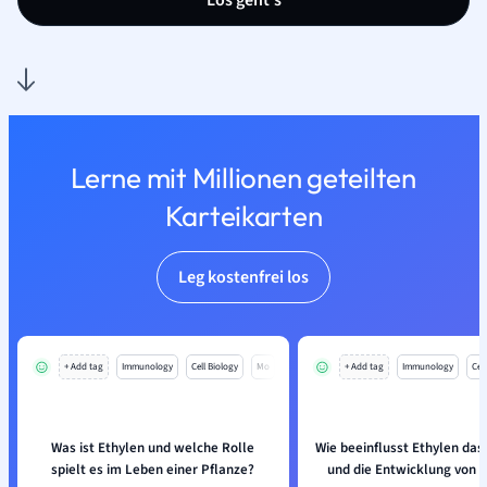
Los geht’s
Lerne mit Millionen geteilten
Karteikarten
Leg kostenfrei los
+ Add tag
Immunology
Cell Biology
Mo
+ Add tag
Immunology
Cell
Was ist Ethylen und welche Rolle
Wie beeinflusst Ethylen da
spielt es im Leben einer Pflanze?
und die Entwicklung von 