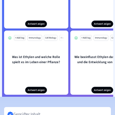
Antwort zeigen
Antwort zeigen
+ Add tag
Immunology
Cell Biology
Mo
+ Add tag
Immunology
Cell
Was ist Ethylen und welche Rolle
Wie beeinflusst Ethylen da
spielt es im Leben einer Pflanze?
und die Entwicklung von 
Antwort zeigen
Antwort zeigen
Geprüfter Inhalt