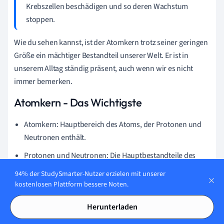
Krebszellen beschädigen und so deren Wachstum
stoppen.
Wie du sehen kannst, ist der Atomkern trotz seiner geringen
Größe ein mächtiger Bestandteil unserer Welt. Er ist in
unserem Alltag ständig präsent, auch wenn wir es nicht
immer bemerken.
Atomkern - Das Wichtigste
Atomkern: Hauptbereich des Atoms, der Protonen und
Neutronen enthält.
Protonen und Neutronen: Die Hauptbestandteile des
Atomkerns, bestimmen die atomare Ladung und
94% der StudySmarter-Nutzer erzielen mit unserer
aufgebaute Masse.
kostenlosen Plattform bessere Noten.
Quarks: Elementarteilchen, die Protonen und Neutronen
Herunterladen
im Atomkern bilden.