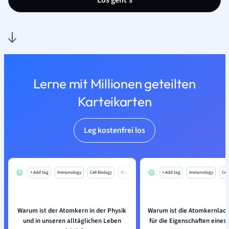
Los geht’s
Lerne mit Millionen geteilten
Karteikarten
Leg kostenfrei los
+ Add tag
Immunology
Cell Biology
Mo
+ Add tag
Immunology
Cell
Warum ist der Atomkern in der Physik
Warum ist die Atomkernladu
und in unseren alltäglichen Leben
für die Eigenschaften eines