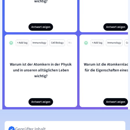
wichtig?
Antwort zeigen
Antwort zeigen
+ Add tag
Immunology
Cell Biology
Mo
+ Add tag
Immunology
Cell
Warum ist der Atomkern in der Physik
Warum ist die Atomkernladu
und in unseren alltäglichen Leben
für die Eigenschaften eines
wichtig?
Antwort zeigen
Antwort zeigen
Geprüfter Inhalt