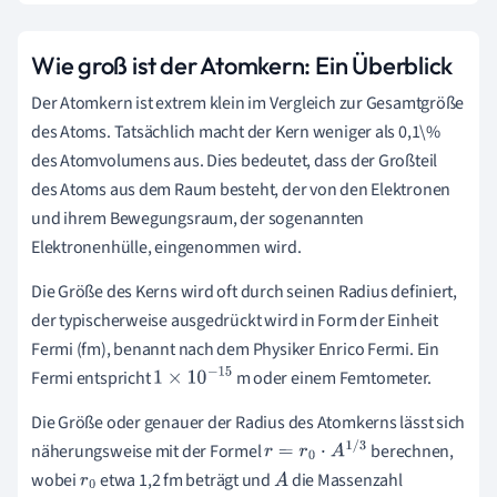
Wie groß ist der Atomkern: Ein Überblick
Der Atomkern ist extrem klein im Vergleich zur Gesamtgröße
des Atoms. Tatsächlich macht der Kern weniger als 0,1\%
des Atomvolumens aus. Dies bedeutet, dass der Großteil
des Atoms aus dem Raum besteht, der von den Elektronen
und ihrem Bewegungsraum, der sogenannten
Elektronenhülle, eingenommen wird.
Die Größe des Kerns wird oft durch seinen Radius definiert,
der typischerweise ausgedrückt wird in Form der Einheit
Fermi (fm), benannt nach dem Physiker Enrico Fermi. Ein
Fermi entspricht
m oder einem Femtometer.
1
×
10
−
15
Die Größe oder genauer der Radius des Atomkerns lässt sich
näherungsweise mit der Formel
berechnen,
r
=
r
0
⋅
A
1
/
3
wobei
etwa 1,2 fm beträgt und
die Massenzahl
r
0
A