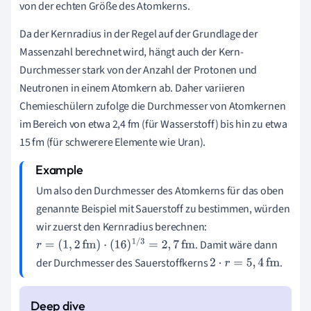
von der echten Größe des Atomkerns.
Da der Kernradius in der Regel auf der Grundlage der
Massenzahl berechnet wird, hängt auch der Kern-
Durchmesser stark von der Anzahl der Protonen und
Neutronen in einem Atomkern ab. Daher variieren
Chemieschülern zufolge die Durchmesser von Atomkernen
im Bereich von etwa 2,4 fm (für Wasserstoff) bis hin zu etwa
15 fm (für schwerere Elemente wie Uran).
Um also den Durchmesser des Atomkerns für das oben
genannte Beispiel mit Sauerstoff zu bestimmen, würden
wir zuerst den Kernradius berechnen:
. Damit wäre dann
r
=
(
1
,
2
fm
)
⋅
(
16
)
1
/
3
=
2
,
7
fm
der Durchmesser des Sauerstoffkerns
.
2
⋅
r
=
5
,
4
fm