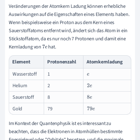
Veränderungen der Atomkern Ladung können erhebliche
Auswirkungen auf die Eigenschaften eines Elements haben.
Wenn beispielsweise ein Proton aus dem Kern eines
Sauerstoffatoms entfernt wird, ändert sich das Atom in ein
Stickstoffatom, da es nur noch 7 Protonen und damit eine
Kernladung von
hat.
7
e
Element
Protonenzahl
Atomkernladung
Wasserstoff
1
e
Helium
2
2
e
Sauerstoff
8
8
e
Gold
79
79
e
Im Kontext der Quantenphysik ist es interessant zu
beachten, dass die Elektronen in Atomhüllen bestimmte
Energielevel oder "Orbitale" besetzen, und die maximale