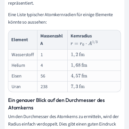
repräsentiert.
Eine Liste typischer Atomkernradien für einige Elemente
könnte so aussehen:
Massenzahl
Kernradius
Element
A
r
=
r
0
⋅
A
1
/
3
Wasserstoff
1
1
,
2
fm
Helium
4
1
,
68
fm
Eisen
56
4
,
57
fm
Uran
238
7
,
3
fm
Ein genauer Blick auf den Durchmesser des
Atomkerns
Um den Durchmesser des Atomkerns zu ermitteln, wird der
Radius einfach verdoppelt. Dies gibt einen guten Eindruck