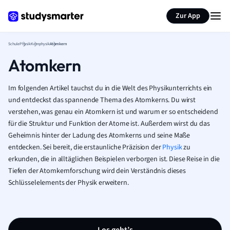
Karteikarten erstellen
Seite zusammenfassen
Zur App
Schule
Physik
Kernphysik
Atomkern
Atomkern
Im folgenden Artikel tauchst du in die Welt des Physikunterrichts ein
und entdeckst das spannende Thema des Atomkerns. Du wirst
verstehen, was genau ein Atomkern ist und warum er so entscheidend
für die Struktur und Funktion der Atome ist. Außerdem wirst du das
Geheimnis hinter der Ladung des Atomkerns und seine Maße
entdecken. Sei bereit, die erstaunliche Präzision der
Physik
zu
erkunden, die in alltäglichen Beispielen verborgen ist. Diese Reise in die
Tiefen der Atomkernforschung wird dein Verständnis dieses
Schlüsselelements der Physik erweitern.