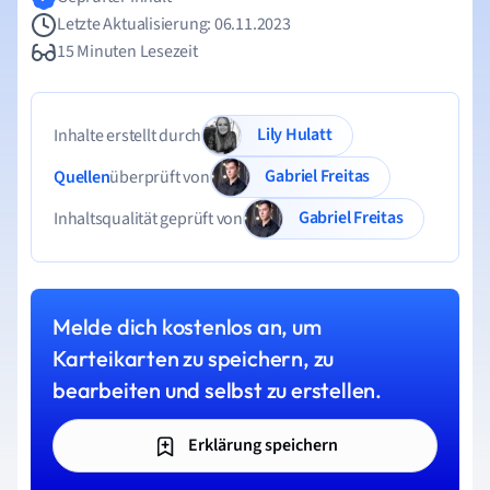
Letzte Aktualisierung: 06.11.2023
15 Minuten Lesezeit
Lily Hulatt
Inhalte erstellt durch
Gabriel Freitas
Quellen
überprüft von
Gabriel Freitas
Inhaltsqualität geprüft von
Melde dich kostenlos an, um
Karteikarten zu speichern, zu
bearbeiten und selbst zu erstellen.
Erklärung speichern