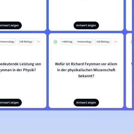
Antwort zeigen
Antwort zeigen
Immunology
Cell Biology
Mo
+ Add tag
Immunology
Cell Biology
Mo
 bedeutende Leistung von
Wofür ist Richard Feynman vor allem
W
eynman in der Physik?
in der physikalischen Wissenschaft
bekannt?
Antwort zeigen
Antwort zeigen