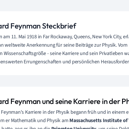
ard Feynman Steckbrief
 am 11. Mai 1918 in Far Rockaway, Queens, New York City, er
 weltweite Anerkennung für seine Beiträge zur Physik. Vom 
n Wissenschaftsgröße - seine Karriere und sein Privatleben 
enswerten Errungenschaften und persönlichen Herausforde
ard Feynman und seine Karriere in der Ph
 Feynman's Karriere in der Physik begann früh und in einem 
m er Mathematik und Physik am
Massachusetts Institute of
t hatte, zog es ihn an die
Princeton University
, um seine Dokt