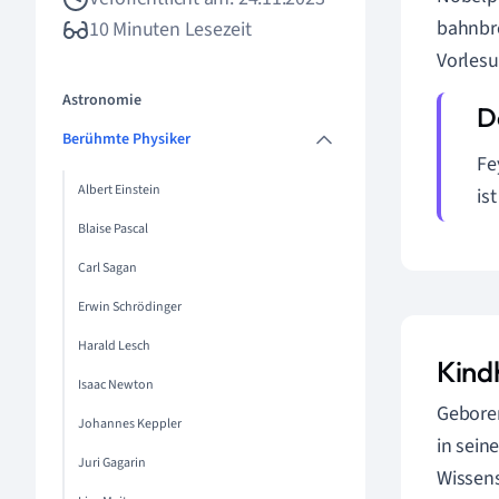
bahnbre
10 Minuten Lesezeit
Vorlesu
Astronomie
Berühmte Physiker
Fe
Albert Einstein
is
Blaise Pascal
Carl Sagan
Erwin Schrödinger
Harald Lesch
Kind
Isaac Newton
Geboren
Johannes Keppler
in sein
Juri Gagarin
Wissens