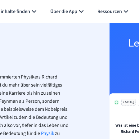
Karteikarten erstellen
Seite zusammenfassen
inhalte finden
Über die App
Ressourcen
Le
nommierten Physikers Richard
du mehr über sein vielfältiges
ine Karriere bis hin zu seinen
d Feynman als Person, sondern
+ Add tag
e beispielsweise dem Nobelpreis.
 Artikel zudem die Bedeutung und
ch also vor, tiefer in das Leben und
Was ist eine
Richard F
e Bedeutung für die
Physik
zu