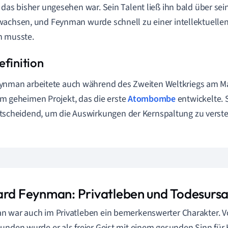
 das bisher ungesehen war. Sein Talent ließ ihn bald über s
achsen, und Feynman wurde schnell zu einer intellektuellen
n musste.
ynman arbeitete auch während des Zweiten Weltkriegs am Ma
m geheimen Projekt, das die erste
Atombombe
entwickelte. 
tscheidend, um die Auswirkungen der Kernspaltung zu verst
ard Feynman: Privatleben und Todesurs
 war auch im Privatleben ein bemerkenswerter Charakter. V
unden wurde er als freier Geist mit einem gesunden Sinn für