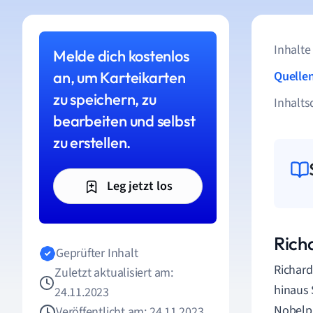
Inhalte
Melde dich kostenlos
an, um Karteikarten
Quelle
zu speichern, zu
Inhalts
bearbeiten und selbst
zu erstellen.
Leg jetzt los
Rich
Geprüfter Inhalt
Richard
Zuletzt aktualisiert am:
hinaus 
24.11.2023
Nobelpr
Veröffentlicht am: 24.11.2023