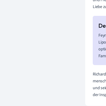
Liebe z
Feyn
Lipo
opti
Fami
Richard
menschl
und sei
der Insp