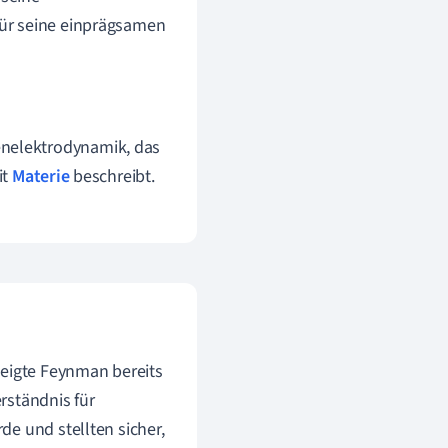
ür seine einprägsamen
enelektrodynamik, das
it
Materie
beschreibt.
zeigte Feynman bereits
erständnis für
e und stellten sicher,