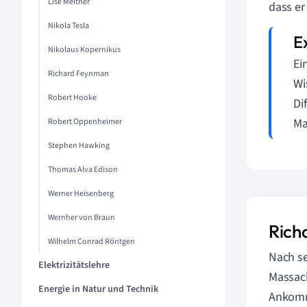
Lise Meitner
dass er
Nikola Tesla
Nikolaus Kopernikus
Ei
Richard Feynman
Wi
Robert Hooke
Di
Ma
Robert Oppenheimer
Stephen Hawking
Thomas Alva Edison
Werner Heisenberg
Wernher von Braun
Rich
Wilhelm Conrad Röntgen
Nach s
Elektrizitätslehre
Massach
Energie in Natur und Technik
Ankomm