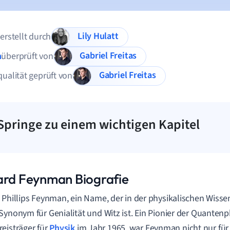
Lily Hulatt
 erstellt durch
Gabriel Freitas
n
überprüft von
Gabriel Freitas
qualität geprüft von
Springe zu einem wichtigen Kapitel
ard Feynman Biografie
 Phillips Feynman, ein Name, der in der physikalischen Wiss
Synonym für Genialität und Witz ist. Ein Pionier der Quanten
eisträger für
Physik
im Jahr 1965, war Feynman nicht nur für