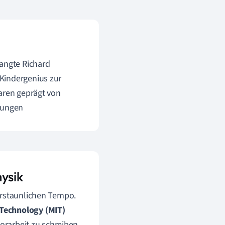
langte Richard
Kindergenius zur
waren geprägt von
rungen
ysik
erstaunlichen Tempo.
 Technology (MIT)
orarbeit zu schreiben.