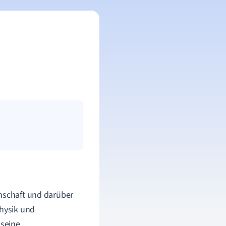
enschaft und darüber
physik und
 seine