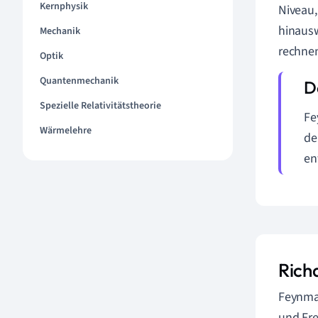
Kernphysik
Niveau,
hinausw
Mechanik
rechne
Optik
Quantenmechanik
Spezielle Relativitätstheorie
Fe
Wärmelehre
de
en
Rich
Feynman
und Fre