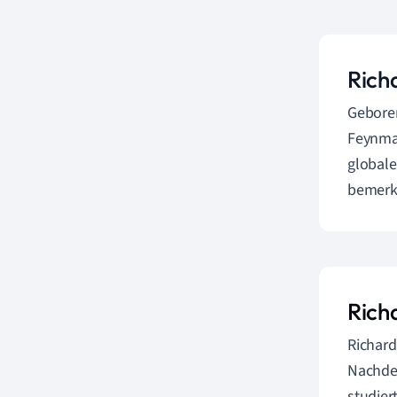
Rich
Geboren
Feynman
globale
bemerk
Rich
Richard
Nachde
studier