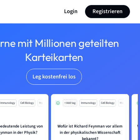
Login
Registrieren
rne mit Millionen geteilten
Karteikarten
Leg kostenfrei los
Immunology
Cell Biology
Mo
+ Add tag
Immunology
Cell Biology
Mo
 bedeutende Leistung von
Wofür ist Richard Feynman vor allem
W
eynman in der Physik?
in der physikalischen Wissenschaft
bekannt?