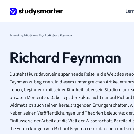
Lern
Schule
Physik
Berühmte Physiker
Richard Feynman
Richard Feynman
Du stehst kurz davor, eine spannende Reise in die Welt des re
Feynman zu beginnen. In diesem umfangreichen Artikel erfährst 
Leben, beginnend mit seiner Kindheit, über sein Studium und se
privaten Momenten. Dabei legt der Fokus nicht nur auf Richar
widmet sich auch seinen herausragenden Errungenschaften, wi
Neben seinen Veröffentlichungen und Theorien beleuchtet der
Einflüsse seiner Arbeit auf die Welt der Wissenschaft. Bereite di
die Entdeckungen von Richard Feynman einzutauchen und sein