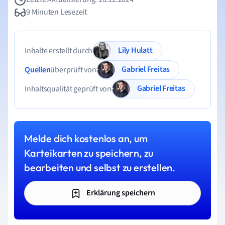
9 Minuten Lesezeit
Lily Hulatt
Inhalte erstellt durch
Gabriel Freitas
Quellen
überprüft von
Gabriel Freitas
Inhaltsqualität geprüft von
Melde dich kostenlos an, um
Karteikarten zu speichern, zu
bearbeiten und selbst zu erstellen.
Erklärung speichern