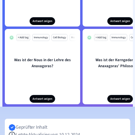
Antwort zeigen
Antwort zeigen
+ Add tag
Immunology
Cell Biology
Mo
+ Add tag
Immunology
Cell
Was ist der Nous in der Lehre des
Was ist der Kerngedan
Anaxagoras?
Anaxagoras' Philosop
Antwort zeigen
Antwort zeigen
Geprüfter Inhalt
Letzte Aktualisierung: 10.12.2024