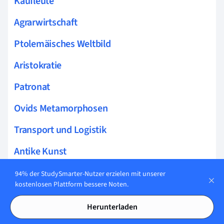
Kaufleute
Agrarwirtschaft
Ptolemäisches Weltbild
Aristokratie
Patronat
Ovids Metamorphosen
Transport und Logistik
Antike Kunst
Patriarchat
94% der StudySmarter-Nutzer erzielen mit unserer
kostenlosen Plattform bessere Noten.
Geldwechsel
Herunterladen
Römisches Theater