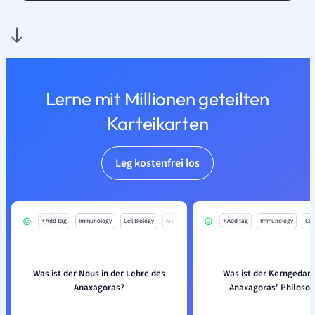
Lerne mit Millionen geteilten
Karteikarten
Leg kostenfrei los
+ Add tag
Immunology
Cell Biology
Mo
+ Add tag
Immunology
Cell
Was ist der Nous in der Lehre des
Was ist der Kerngedan
Anaxagoras?
Anaxagoras' Philosop