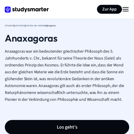
Karteikarten erstellen
Seite zusammenfassen
Zur App
Schule
Geschichte
Geschichte der Antike
Anaxagoras
Anaxagoras
Anaxagoras war ein bedeutender griechischer Philosoph des 5.
Jahrhunderts v. Chr., bekannt für seine Theorie der Nous (Geist) als
ordnendes Prinzip des Kosmos. Er führte die Idee ein, dass der Mond
aus der gleichen Materie wie die Erde besteht und dass die Sonne ein
glühender Stein ist, was revolutionäre Gedanken in der antiken
Astronomie waren. Anaxagoras gilt auch als erster Philosoph, der die
Naturphänomene wissenschaftlich untersuchte, was ihn zu einem
Pionier in der Verbindung von Philosophie und Wissenschaft macht.
Los geht’s