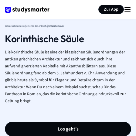
Karteikarten erstellen
Seite zusammenfassen
Zur App
Schule
Geschichte
Geschichte der Antike
Korinthische Säule
Korinthische Säule
Die korinthische Säule ist eine der klassischen Säulenordnungen der
antiken griechischen Architektur und zeichnet sich durch ihre
aufwendig verzierten Kapitelle mit Akanthusblättern aus. Diese
Säulenordnung fand ab dem 5. Jahrhundert v. Chr. Anwendung und
gilt bis heute als Symbol für Eleganz und Detailreichtum in der
Architektur. Wenn Du nach einem Beispiel suchst, schau Dir das
Pantheon in Rom an, das die korinthische Ordnung eindrucksvoll zur
Geltung bringt.
Los geht’s