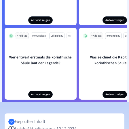
Antwort zeigen
Antwort zeigen
+ Add tag
Immunology
Cell Biology
Mo
+ Add tag
Immunology
Cell
Wer entwarf erstmals die korinthische
Was zeichnet die Kapite
Säule laut der Legende?
korinthischen Säule 
Antwort zeigen
Antwort zeigen
Geprüfter Inhalt
Letzte Aktualisierung: 10.12.2024