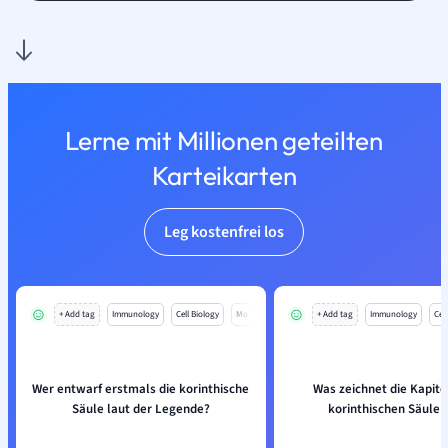
Lerne mit Millionen geteilten
Karteikarten
Leg kostenfrei los
+ Add tag
Immunology
Cell Biology
Mo
+ Add tag
Immunology
Cell
Wer entwarf erstmals die korinthische
Was zeichnet die Kapite
Säule laut der Legende?
korinthischen Säule 