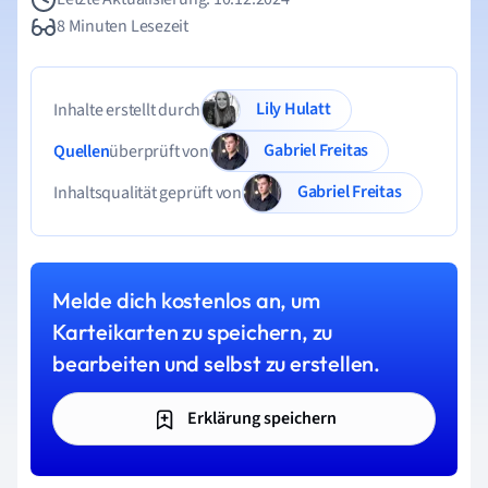
8 Minuten Lesezeit
Lily Hulatt
Inhalte erstellt durch
Gabriel Freitas
Quellen
überprüft von
Gabriel Freitas
Inhaltsqualität geprüft von
Melde dich kostenlos an, um
Karteikarten zu speichern, zu
bearbeiten und selbst zu erstellen.
Erklärung speichern