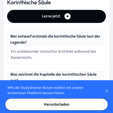
Korinthische Säule
Lerne jetzt
Wer entwarf erstmals die korinthische Säule laut der
Legende?
Ein unbekannter römischer Architekt während des
Kaiserreichs.
Was zeichnet die Kapitelle der korinthischen Säule
aus?
94% der StudySmarter-Nutzer erzielen mit unserer
Einfachheit ohne Muster
kostenlosen Plattform bessere Noten.
Herunterladen
Welche Merkmale zeichnen die korinthische Säule
aus?