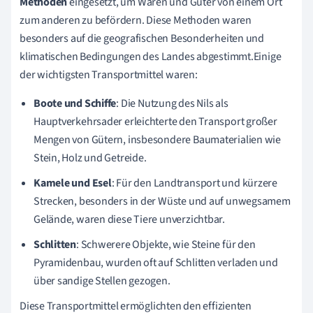
Methoden
eingesetzt, um Waren und Güter von einem Ort
zum anderen zu befördern. Diese Methoden waren
besonders auf die geografischen Besonderheiten und
klimatischen Bedingungen des Landes abgestimmt.Einige
der wichtigsten Transportmittel waren:
Boote und Schiffe
: Die Nutzung des Nils als
Hauptverkehrsader erleichterte den Transport großer
Mengen von Gütern, insbesondere Baumaterialien wie
Stein, Holz und Getreide.
Kamele und Esel
: Für den Landtransport und kürzere
Strecken, besonders in der Wüste und auf unwegsamem
Gelände, waren diese Tiere unverzichtbar.
Schlitten
: Schwerere Objekte, wie Steine für den
Pyramidenbau, wurden oft auf Schlitten verladen und
über sandige Stellen gezogen.
Diese Transportmittel ermöglichten den effizienten