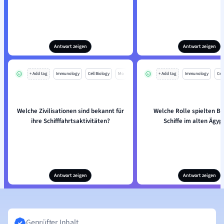
Antwort zeigen
Antwort zeigen
+ Add tag
Immunology
Cell Biology
Mo
+ Add tag
Immunology
Cell
Welche Zivilisationen sind bekannt für
Welche Rolle spielten B
ihre Schifffahrtsaktivitäten?
Schiffe im alten Ägyp
Antwort zeigen
Antwort zeigen
Geprüfter Inhalt