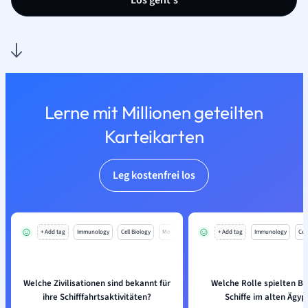
Los geht’s
Lerne mit Millionen geteilten
Karteikarten
Leg kostenfrei los
+ Add tag
Immunology
Cell Biology
Mo
+ Add tag
Immunology
Cell
Welche Zivilisationen sind bekannt für
Welche Rolle spielten B
ihre Schifffahrtsaktivitäten?
Schiffe im alten Ägyp