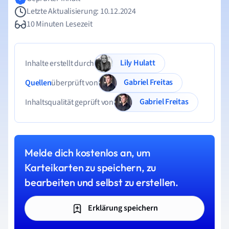
Letzte Aktualisierung: 10.12.2024
10 Minuten Lesezeit
Lily Hulatt
Inhalte erstellt durch
Gabriel Freitas
Quellen
überprüft von
Gabriel Freitas
Inhaltsqualität geprüft von
Melde dich kostenlos an, um
Karteikarten zu speichern, zu
bearbeiten und selbst zu erstellen.
Erklärung speichern