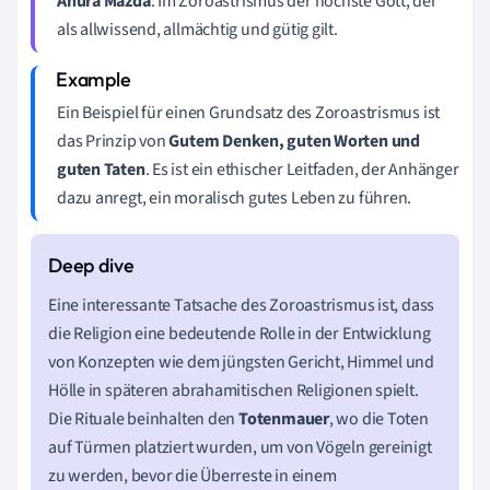
Ahura Mazda
: Im Zoroastrismus der höchste Gott, der
als allwissend, allmächtig und gütig gilt.
Ein Beispiel für einen Grundsatz des Zoroastrismus ist
das Prinzip von
Gutem Denken, guten Worten und
guten Taten
. Es ist ein ethischer Leitfaden, der Anhänger
dazu anregt, ein moralisch gutes Leben zu führen.
Eine interessante Tatsache des Zoroastrismus ist, dass
die Religion eine bedeutende Rolle in der Entwicklung
von Konzepten wie dem jüngsten Gericht, Himmel und
Hölle in späteren abrahamitischen Religionen spielt.
Die Rituale beinhalten den
Totenmauer
, wo die Toten
auf Türmen platziert wurden, um von Vögeln gereinigt
zu werden, bevor die Überreste in einem