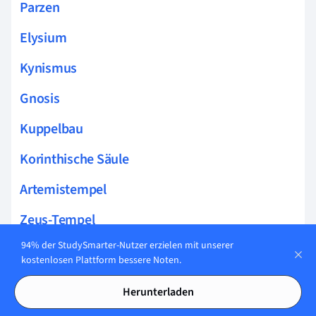
Parzen
Elysium
Kynismus
Gnosis
Kuppelbau
Korinthische Säule
Artemistempel
Zeus-Tempel
94% der StudySmarter-Nutzer erzielen mit unserer
Griechische Tempel
kostenlosen Plattform bessere Noten.
Römische Thermen
Herunterladen
Trajanssäule