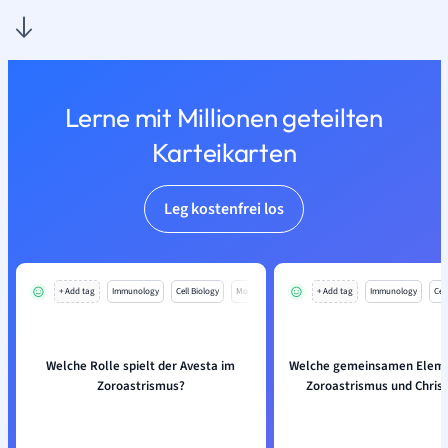
Lerne mit Millionen geteilten
Karteikarten
Leg kostenfrei los
+ Add tag
Immunology
Cell Biology
Mo
+ Add tag
Immunology
Cell
Welche Rolle spielt der Avesta im
Welche gemeinsamen Elem
Zoroastrismus?
Zoroastrismus und Chris