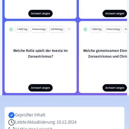
Antwort zeigen
Antwort zeigen
+ Add tag
Immunology
Cell Biology
Mo
+ Add tag
Immunology
Cell
Welche Rolle spielt der Avesta im
Welche gemeinsamen Elem
Zoroastrismus?
Zoroastrismus und Chris
Antwort zeigen
Antwort zeigen
Geprüfter Inhalt
Letzte Aktualisierung: 10.12.2024