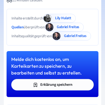
11 Minuten Lesezeit
Lily Hulatt
Inhalte erstellt durch
Gabriel Freitas
Quellen
überprüft von
Gabriel Freitas
Inhaltsqualität geprüft von
Melde dich kostenlos an, um
Karteikarten zu speichern, zu
bearbeiten und selbst zu erstellen.
Erklärung speichern