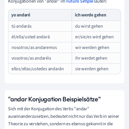
Konjugationen von "andar" im
Futuro Simple
lauten:
yo andaré
ich werde gehen
tú andarás
du wirst gehen
él/ella/usted andará
er/sie/es wird gehen
nosotros/as andaremos
wir werden gehen
vosotros/as andaréis
ihr werdet gehen
ellos/ellas/ustedes andarán
sie werden gehen
"andar Konjugation Beispielsätze"
Sich mit der Konjugation des Verbs "andar"
auseinanderzusetzen, bedeutet nicht nur das Verb in seiner
Theorie zu verstehen, sondern es ebenso gekonnt in die