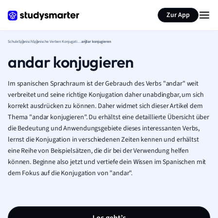
Karteikarten erstellen
Seite zusammenfassen
Zur App
Schule
Spanisch
Spanische Verben Konjugation Tabelle
andar konjugieren
andar konjugieren
Im spanischen Sprachraum ist der Gebrauch des Verbs "andar" weit
verbreitet und seine richtige Konjugation daher unabdingbar, um sich
korrekt ausdrücken zu können. Daher widmet sich dieser Artikel dem
Thema "andar konjugieren". Du erhältst eine detaillierte Übersicht über
die Bedeutung und Anwendungsgebiete dieses interessanten Verbs,
lernst die Konjugation in verschiedenen Zeiten kennen und erhältst
eine Reihe von Beispielsätzen, die dir bei der Verwendung helfen
können. Beginne also jetzt und vertiefe dein Wissen im Spanischen mit
dem Fokus auf die Konjugation von "andar".