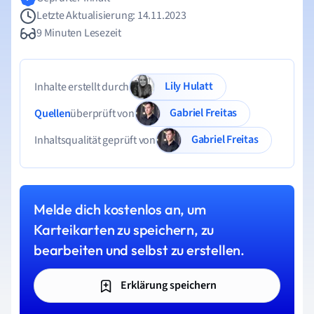
Letzte Aktualisierung: 14.11.2023
9 Minuten Lesezeit
Lily Hulatt
Inhalte erstellt durch
Gabriel Freitas
Quellen
überprüft von
Gabriel Freitas
Inhaltsqualität geprüft von
Melde dich kostenlos an, um
Karteikarten zu speichern, zu
bearbeiten und selbst zu erstellen.
Erklärung speichern