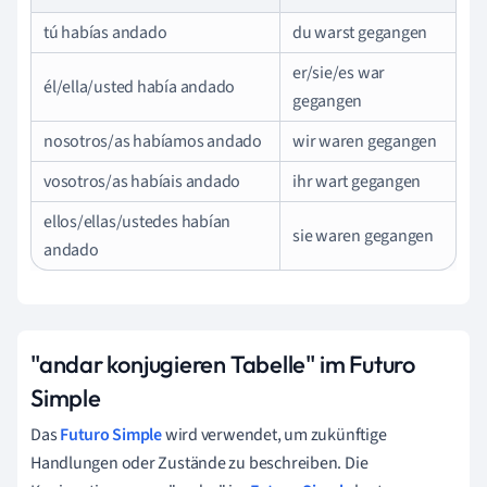
tú habías andado
du warst gegangen
er/sie/es war
él/ella/usted había andado
gegangen
nosotros/as habíamos andado
wir waren gegangen
vosotros/as habíais andado
ihr wart gegangen
ellos/ellas/ustedes habían
sie waren gegangen
andado
"andar konjugieren Tabelle" im Futuro
Simple
Das
Futuro Simple
wird verwendet, um zukünftige
Handlungen oder Zustände zu beschreiben. Die