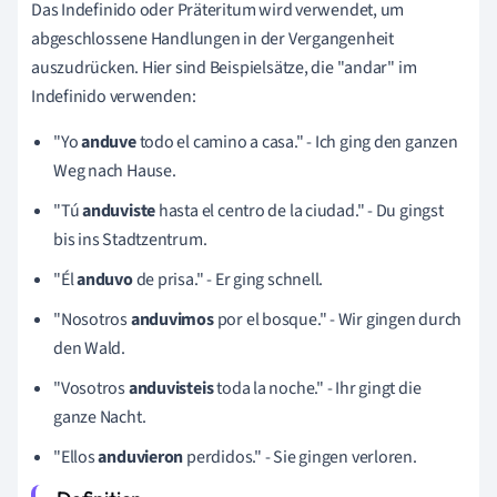
Das Indefinido oder Präteritum wird verwendet, um
abgeschlossene Handlungen in der Vergangenheit
auszudrücken. Hier sind Beispielsätze, die "andar" im
Indefinido verwenden:
"Yo
anduve
todo el camino a casa." - Ich ging den ganzen
Weg nach Hause.
"Tú
anduviste
hasta el centro de la ciudad." - Du gingst
bis ins Stadtzentrum.
"Él
anduvo
de prisa." - Er ging schnell.
"Nosotros
anduvimos
por el bosque." - Wir gingen durch
den Wald.
"Vosotros
anduvisteis
toda la noche." - Ihr gingt die
ganze Nacht.
"Ellos
anduvieron
perdidos." - Sie gingen verloren.