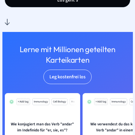
Los geht’s
Lerne mit Millionen geteilten
Karteikarten
Leg kostenfrei los
+ Add tag
Immunology
Cell Biology
Mo
+ Add tag
Immunology
Cell
Wie konjugiert man das Verb "andar"
Wie verwendest du das ko
im Indefinido für "er, sie, es"?
Verb "andar" in einem