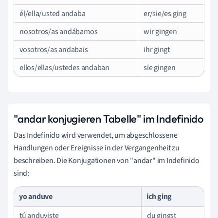
él/ella/usted andaba
er/sie/es ging
nosotros/as andábamos
wir gingen
vosotros/as andabais
ihr gingt
ellos/ellas/ustedes andaban
sie gingen
"andar konjugieren Tabelle" im Indefinido
Das Indefinido wird verwendet, um abgeschlossene
Handlungen oder Ereignisse in der Vergangenheit zu
beschreiben. Die Konjugationen von "andar" im Indefinido
sind:
yo anduve
ich ging
tú anduviste
du gingst