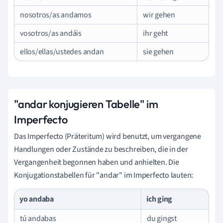
nosotros/as andamos
wir gehen
vosotros/as andáis
ihr geht
ellos/ellas/ustedes andan
sie gehen
"andar konjugieren Tabelle" im
Imperfecto
Das Imperfecto (Präteritum) wird benutzt, um vergangene
Handlungen oder Zustände zu beschreiben, die in der
Vergangenheit begonnen haben und anhielten. Die
Konjugationstabellen für "andar" im Imperfecto lauten:
yo andaba
ich ging
tú andabas
du gingst