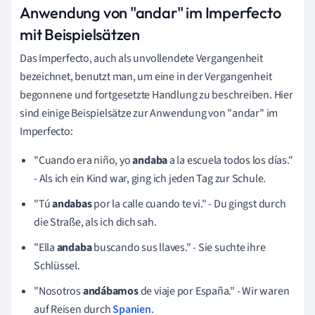
Anwendung von "andar" im Imperfecto
mit Beispielsätzen
Das Imperfecto, auch als unvollendete Vergangenheit
bezeichnet, benutzt man, um eine in der Vergangenheit
begonnene und fortgesetzte Handlung zu beschreiben. Hier
sind einige Beispielsätze zur Anwendung von "andar" im
Imperfecto:
"Cuando era niño, yo
andaba
a la escuela todos los días."
- Als ich ein Kind war, ging ich jeden Tag zur Schule.
"Tú
andabas
por la calle cuando te vi." - Du gingst durch
die Straße, als ich dich sah.
"Ella
andaba
buscando sus llaves." - Sie suchte ihre
Schlüssel.
"Nosotros
andábamos
de viaje por España." - Wir waren
auf Reisen durch
Spanien
.