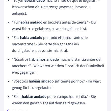
"Yo ya
había andado
mucho antes de que tú llegaras." -
Ich war schon viel unterwegs gewesen, bevor du
ankamst.
"Tú
habías andado
en bicicleta antes de caerte." - Du
warst Fahrrad gefahren, bevor du gefallen bist.
"Ella
había andado
por todo el parque antes de
encontrarme." - Sie hatte den ganzen Park
durchgelaufen, bevor sie mich traf.
"Nosotros
habíamos andado
mucha distancia antes del
anochecer." - Wir waren vor dem Einbruch der Dunkelheit
weit gegangen.
"Vosotros
habíais andado
suficiente por hoy." - Ihr wart
genug für heute gelaufen.
"Ellos
habían andado
por el campo todo el día." - Sie
waren den ganzen Tag auf dem Feld gewesen.