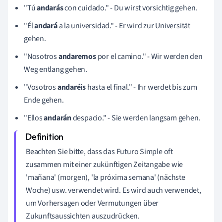
"Tú
andarás
con cuidado." - Du wirst vorsichtig gehen.
"Él
andará
a la universidad." - Er wird zur Universität
gehen.
"Nosotros
andaremos
por el camino." - Wir werden den
Weg entlang gehen.
"Vosotros
andaréis
hasta el final." - Ihr werdet bis zum
Ende gehen.
"Ellos
andarán
despacio." - Sie werden langsam gehen.
Beachten Sie bitte, dass das Futuro Simple oft
zusammen mit einer zukünftigen Zeitangabe wie
'mañana' (morgen), 'la próxima semana' (nächste
Woche) usw. verwendet wird. Es wird auch verwendet,
um Vorhersagen oder Vermutungen über
Zukunftsaussichten auszudrücken.