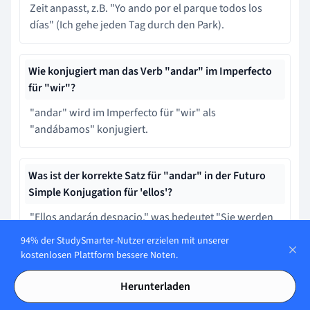
Zeit anpasst, z.B. "Yo ando por el parque todos los
días" (Ich gehe jeden Tag durch den Park).
Wie konjugiert man das Verb "andar" im Imperfecto
für "wir"?
"andar" wird im Imperfecto für "wir" als
"andábamos" konjugiert.
Was ist der korrekte Satz für "andar" in der Futuro
Simple Konjugation für 'ellos'?
"Ellos andarán despacio." was bedeutet "Sie werden
langsam gehen."
94% der StudySmarter-Nutzer erzielen mit unserer
kostenlosen Plattform bessere Noten.
Was ist die Grundbedeutung des Verbs "andar"?
Herunterladen
Die Grundbedeutung von "andar" ist "zu Fuß gehen"