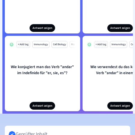
Antwort zeigen
Antwort zeigen
+ Add tag
Immunology
Cell Biology
Mo
+ Add tag
Immunology
Cell
Wie konjugiert man das Verb "andar"
Wie verwendest du das ko
im Indefinido für "er, sie, es"?
Verb "andar" in einem
Antwort zeigen
Antwort zeigen
Geprüfter Inhalt