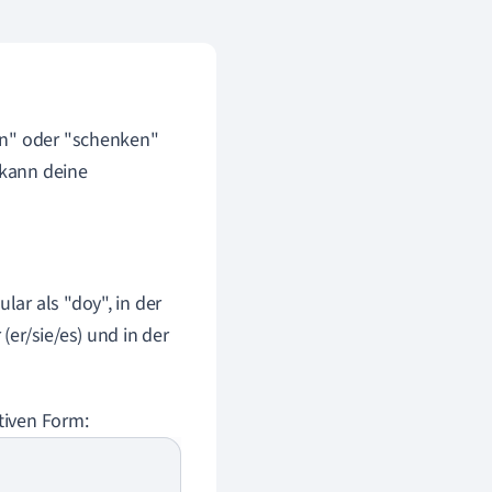
en" oder "schenken"
 kann deine
lar als "doy", in der
(er/sie/es) und in der
itiven Form: