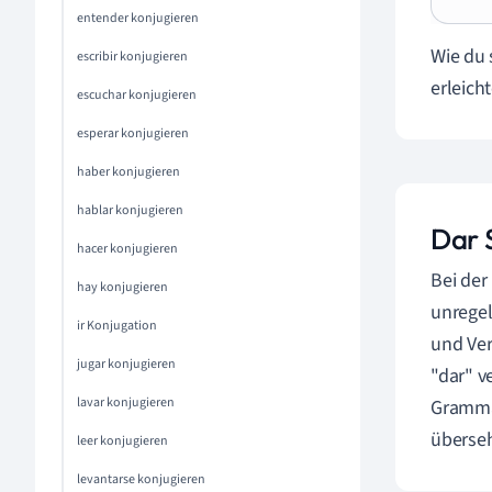
entender konjugieren
Wie du 
escribir konjugieren
erleich
escuchar konjugieren
esperar konjugieren
haber konjugieren
hablar konjugieren
Dar 
hacer konjugieren
Bei der
hay konjugieren
unregel
ir Konjugation
und Ver
jugar konjugieren
"dar" v
lavar konjugieren
Gramma
überse
leer konjugieren
levantarse konjugieren