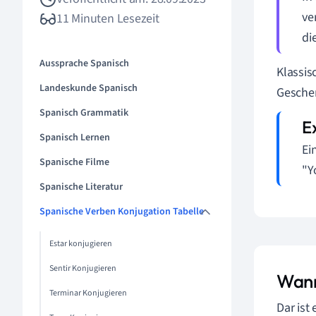
ve
11 Minuten Lesezeit
di
Aussprache Spanisch
Klassis
Landeskunde Spanisch
Geschen
Spanisch Grammatik
Spanisch Lernen
Ei
Spanische Filme
"Y
Spanische Literatur
Spanische Verben Konjugation Tabelle
Estar konjugieren
Sentir Konjugieren
Wann
Terminar Konjugieren
Dar ist