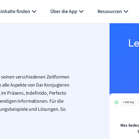
Karteikarten erstellen
Seite zusammenfassen
inhalte finden
Über die App
Ressourcen
Le
n seinen verschiedenen Zeitformen
n alle Aspekte von Dar Konjugieren
m Präsens, Indefinido, Perfecto
twendigen Informationen. Für die
+ Add tag
ungsbeispiele und Lösungen. So
Was bedeu