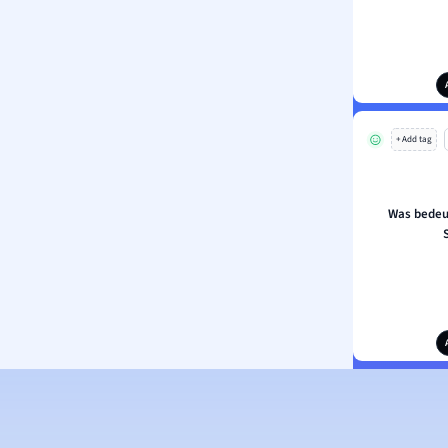
+ Add tag
Was bedeu