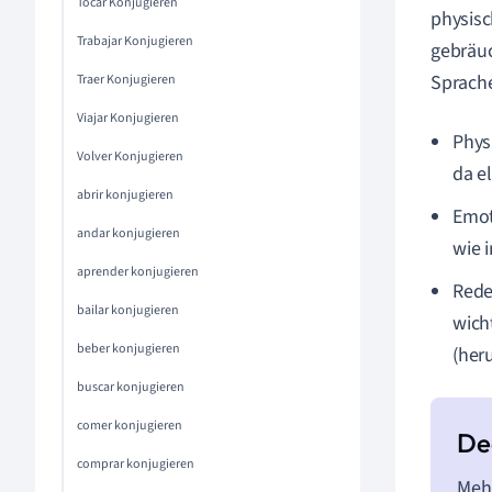
Tocar Konjugieren
physisc
Trabajar Konjugieren
gebräuc
Sprach
Traer Konjugieren
Viajar Konjugieren
Phys
Volver Konjugieren
da e
abrir konjugieren
Emot
andar konjugieren
wie 
aprender konjugieren
Red
bailar konjugieren
wich
beber konjugieren
(her
buscar konjugieren
comer konjugieren
comprar konjugieren
Mehr