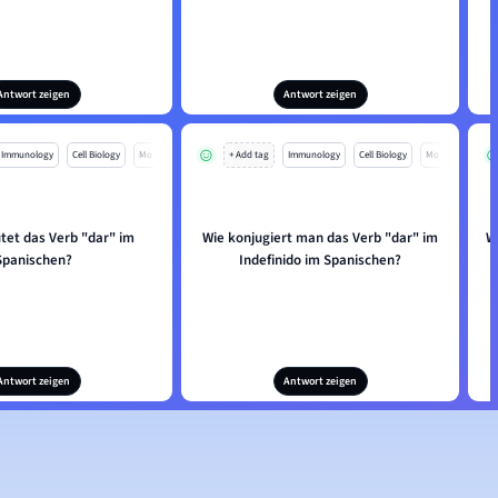
Antwort zeigen
Antwort zeigen
Immunology
Cell Biology
Mo
+ Add tag
Immunology
Cell Biology
Mo
tet das Verb "dar" im
Wie konjugiert man das Verb "dar" im
W
Spanischen?
Indefinido im Spanischen?
Antwort zeigen
Antwort zeigen