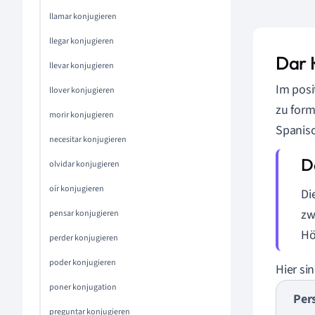
llamar konjugieren
llegar konjugieren
Dar 
llevar konjugieren
Im posi
llover konjugieren
zu form
morir konjugieren
Spanis
necesitar konjugieren
olvidar konjugieren
oír konjugieren
Di
zw
pensar konjugieren
Hö
perder konjugieren
poder konjugieren
Hier si
poner konjugation
Per
preguntar konjugieren