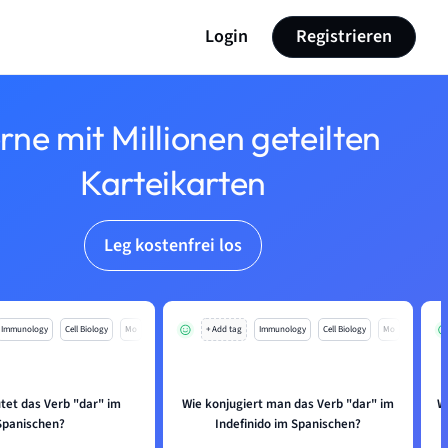
Login
Registrieren
rne mit Millionen geteilten
Karteikarten
Leg kostenfrei los
Immunology
Cell Biology
Mo
+ Add tag
Immunology
Cell Biology
Mo
tet das Verb "dar" im
Wie konjugiert man das Verb "dar" im
W
Spanischen?
Indefinido im Spanischen?