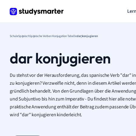
Lern
Schule
Spanisch
Spanische Verben Konjugation Tabelle
dar konjugieren
dar konjugieren
Du stehst vor der Herausforderung, das spanische Verb "dar" i
zu konjugieren? Verzweifle nicht, denn in diesem Artikel werde
gründlich behandelt. Von den Grundlagen über die Anwendung i
und Subjuntivo bis hin zum Imperativ - Du findest hier alle no
praktische Anwendung enthält der Beitrag zudem passende Üb
wird "dar" konjugieren kinderleicht.