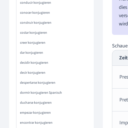
conducir konjugieren
dies
conocer konjugieren
ver
construir konjugieren
wird
costar konjugieren
creer konjugieren
Schauen
dar konjugieren
Zei
decidir konjugieren
decir konjugieren
Pre
despertarse konjugieren
dormir konjugieren Spanisch
Pret
ducharse konjugieren
empezar konjugieren
Imp
encontrar konjugieren