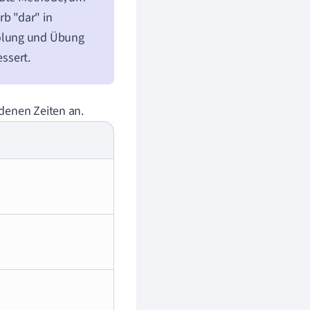
rb "dar" in
olung und Übung
essert.
denen Zeiten an.