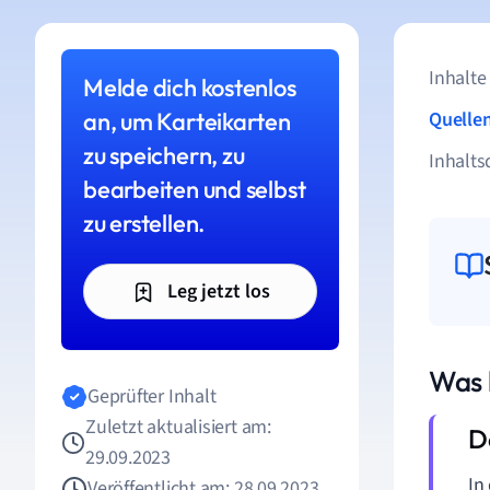
Inhalte
Melde dich kostenlos
an, um Karteikarten
Quelle
zu speichern, zu
Inhalts
bearbeiten und selbst
zu erstellen.
Leg jetzt los
Was 
Geprüfter Inhalt
Zuletzt aktualisiert am:
29.09.2023
In
Veröffentlicht am: 28.09.2023