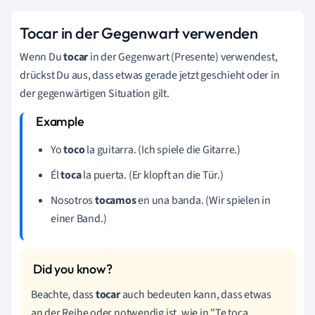
Tocar in der Gegenwart verwenden
Wenn Du
tocar
in der Gegenwart (Presente) verwendest,
drückst Du aus, dass etwas gerade jetzt geschieht oder in
der gegenwärtigen Situation gilt.
Yo
toco
la guitarra. (Ich spiele die Gitarre.)
Él
toca
la puerta. (Er klopft an die Tür.)
Nosotros
tocamos
en una banda. (Wir spielen in
einer Band.)
Beachte, dass
tocar
auch bedeuten kann, dass etwas
an der Reihe oder notwendig ist, wie in "Te toca