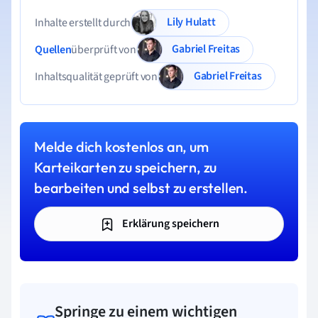
Lily Hulatt
Inhalte erstellt durch
Gabriel Freitas
Quellen
überprüft von
Gabriel Freitas
Inhaltsqualität geprüft von
Melde dich kostenlos an, um
Karteikarten zu speichern, zu
bearbeiten und selbst zu erstellen.
Erklärung speichern
Springe zu einem wichtigen