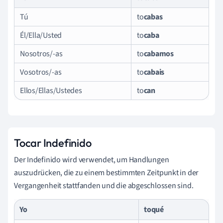
Tú
to
cabas
Él/Ella/Usted
to
caba
Nosotros/-as
to
cabamos
Vosotros/-as
to
cabais
Ellos/Ellas/Ustedes
to
can
Tocar Indefinido
Der Indefinido wird verwendet, um Handlungen
auszudrücken, die zu einem bestimmten Zeitpunkt in der
Vergangenheit stattfanden und die abgeschlossen sind.
Yo
to
qué