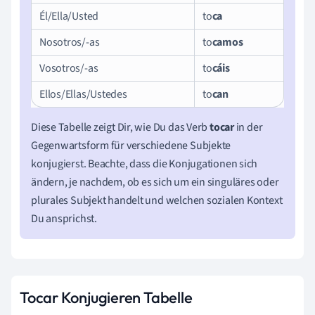
Él/Ella/Usted
to
ca
Nosotros/-as
to
camos
Vosotros/-as
to
cáis
Ellos/Ellas/Ustedes
to
can
Diese Tabelle zeigt Dir, wie Du das Verb
tocar
in der
Gegenwartsform für verschiedene Subjekte
konjugierst. Beachte, dass die Konjugationen sich
ändern, je nachdem, ob es sich um ein singuläres oder
plurales Subjekt handelt und welchen sozialen Kontext
Du ansprichst.
Tocar Konjugieren Tabelle