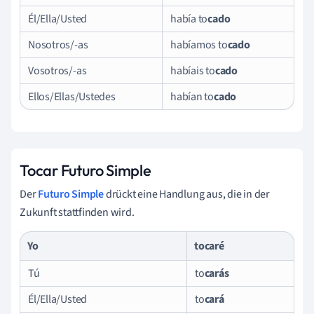
Él/Ella/Usted
había to
cado
Nosotros/-as
habíamos to
cado
Vosotros/-as
habíais to
cado
Ellos/Ellas/Ustedes
habían to
cado
Tocar Futuro Simple
Der
Futuro Simple
drückt eine Handlung aus, die in der
Zukunft stattfinden wird.
Yo
to
caré
Tú
to
carás
Él/Ella/Usted
to
cará