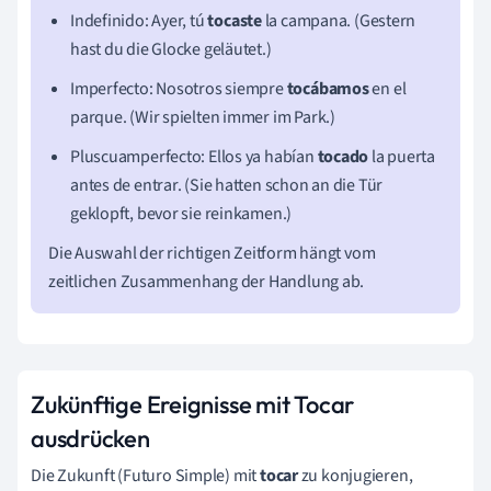
Indefinido: Ayer, tú
tocaste
la campana. (Gestern
hast du die Glocke geläutet.)
Imperfecto: Nosotros siempre
tocábamos
en el
parque. (Wir spielten immer im Park.)
Pluscuamperfecto: Ellos ya habían
tocado
la puerta
antes de entrar. (Sie hatten schon an die Tür
geklopft, bevor sie reinkamen.)
Die Auswahl der richtigen Zeitform hängt vom
zeitlichen Zusammenhang der Handlung ab.
Zukünftige Ereignisse mit Tocar
ausdrücken
Die Zukunft (Futuro Simple) mit
tocar
zu konjugieren,