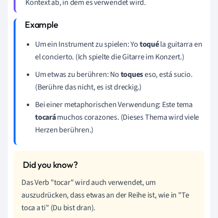
Kontext ab, in dem es verwendet wird.
Um ein Instrument zu spielen: Yo
toqué
la guitarra en
el concierto. (Ich spielte die Gitarre im Konzert.)
Um etwas zu berühren: No
toques
eso, está sucio.
(Berühre das nicht, es ist dreckig.)
Bei einer metaphorischen Verwendung: Este tema
tocará
muchos corazones. (Dieses Thema wird viele
Herzen berühren.)
Das Verb "tocar" wird auch verwendet, um
auszudrücken, dass etwas an der Reihe ist, wie in "Te
toca a ti" (Du bist dran).