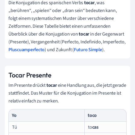
Die Konjugation des spanischen Verbs
tocar
, was
„berühren“, „spielen“ oder „dran sein“ bedeuten kann,
folgt einem systematischen Muster über verschiedene
Zeitformen. Diese Tabelle bietet einen umfassenden
Überblick über die Konjugation von
tocar
in der Gegenwart
(Presente), Vergangenheit (Perfecto, Indefinido, Imperfecto,
Pluscuamperfecto
) und Zukunft (
Futuro Simple
).
Tocar Presente
Im Presente drückt
tocar
eine Handlung aus, die jetzt gerade
stattfindet. Das Muster für die Konjugation im Presente ist
relativ einfach zu merken.
Yo
to
co
Tú
to
cas