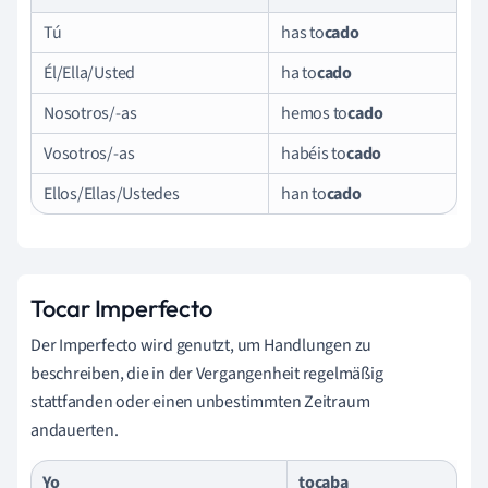
Tú
has to
cado
Él/Ella/Usted
ha to
cado
Nosotros/-as
hemos to
cado
Vosotros/-as
habéis to
cado
Ellos/Ellas/Ustedes
han to
cado
Tocar Imperfecto
Der Imperfecto wird genutzt, um Handlungen zu
beschreiben, die in der Vergangenheit regelmäßig
stattfanden oder einen unbestimmten Zeitraum
andauerten.
Yo
to
caba