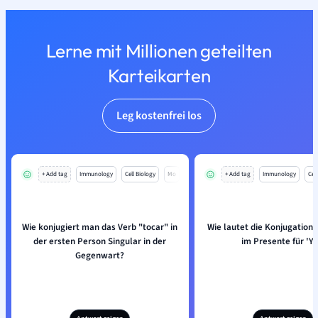
Lerne mit Millionen geteilten
Karteikarten
Leg kostenfrei los
+ Add tag
Immunology
Cell Biology
Mo
+ Add tag
Immunology
Cell
Wie konjugiert man das Verb "tocar" in
Wie lautet die Konjugation 
der ersten Person Singular in der
im Presente für 'Yo
Gegenwart?