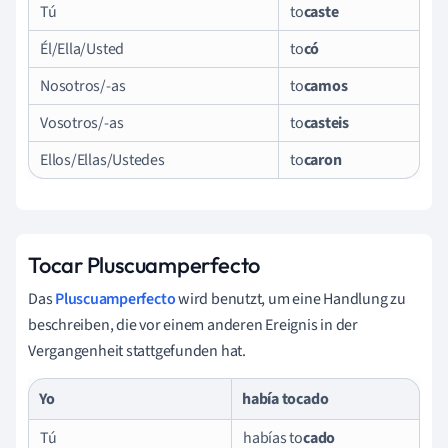
Tú
to
caste
Él/Ella/Usted
to
có
Nosotros/-as
to
camos
Vosotros/-as
to
casteis
Ellos/Ellas/Ustedes
to
caron
Tocar Pluscuamperfecto
Das
Pluscuamperfecto
wird benutzt, um eine Handlung zu
beschreiben, die vor einem anderen Ereignis in der
Vergangenheit stattgefunden hat.
Yo
había to
cado
Tú
habías to
cado