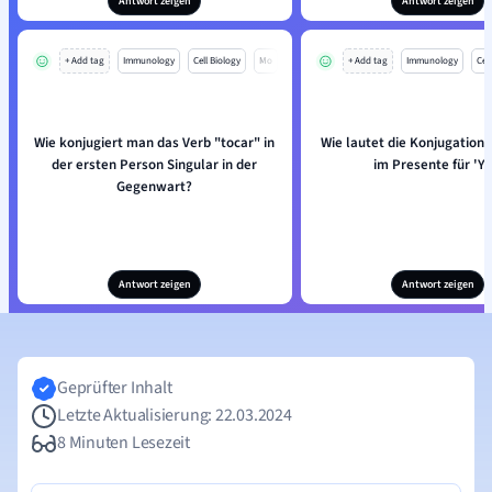
Antwort zeigen
Antwort zeigen
+ Add tag
Immunology
Cell Biology
Mo
+ Add tag
Immunology
Cell
Wie konjugiert man das Verb "tocar" in
Wie lautet die Konjugation 
der ersten Person Singular in der
im Presente für 'Yo
Gegenwart?
Antwort zeigen
Antwort zeigen
Geprüfter Inhalt
Letzte Aktualisierung: 22.03.2024
8 Minuten Lesezeit