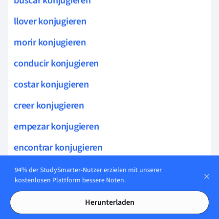
buscar konjugieren
llover konjugieren
morir konjugieren
conducir konjugieren
costar konjugieren
creer konjugieren
empezar konjugieren
encontrar konjugieren
entender konjugieren
94% der StudySmarter-Nutzer erzielen mit unserer
kostenlosen Plattform bessere Noten.
escuchar konjugieren
Herunterladen
esperar konjugieren