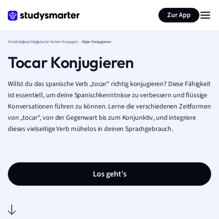
Karteikarten erstellen
Seite zusammenfassen
Zur App
Schule
Spanisch
Spanische Verben Konjugation Tabelle
Tocar Konjugieren
Tocar Konjugieren
Willst du das spanische Verb „tocar“ richtig konjugieren? Diese Fähigkeit
ist essentiell, um deine Spanischkenntnisse zu verbessern und flüssige
Konversationen führen zu können. Lerne die verschiedenen Zeitformen
von „tocar“, von der Gegenwart bis zum Konjunktiv, und integriere
dieses vielseitige Verb mühelos in deinen Sprachgebrauch.
Los geht’s