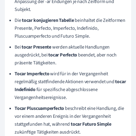
Anpassung der -ar Endungen je nach Zeitform und
Subjekt.
Die
tocar konjugieren Tabelle
beinhaltet die Zeitformen
Presente, Perfecto, Imperfecto, Indefinido,
Pluscuamperfecto und Futuro Simple.
Bei
tocar Presente
werden aktuelle Handlungen
ausgedrückt, bei
tocar Perfecto
beendet, aber noch
präsente Tätigkeiten.
Tocar Imperfecto
wird für in der Vergangenheit
regelmäßig stattfindende Aktionen verwendet und
tocar
Indefinido
für spezifische abgeschlossene
Vergangenheitsereignisse.
Tocar Pluscuamperfecto
beschreibt eine Handlung, die
vor einem anderen Ereignis in der Vergangenheit
stattgefunden hat, während
tocar Futuro Simple
zukünftige Tätigkeiten ausdrückt.