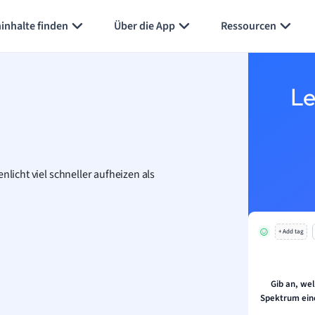
Karteikarten erstellen
Seite zusammenfassen
inhalte finden
Über die App
Ressourcen
Le
nlicht viel schneller aufheizen als
+ Add tag
Gib an, we
Spektrum ein