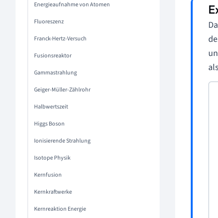
Energieaufnahme von Atomen
Fluoreszenz
Da
de
Franck-Hertz-Versuch
un
Fusionsreaktor
al
Gammastrahlung
Geiger-Müller-Zählrohr
Halbwertszeit
Higgs Boson
Ionisierende Strahlung
Isotope Physik
Kernfusion
Kernkraftwerke
Kernreaktion Energie