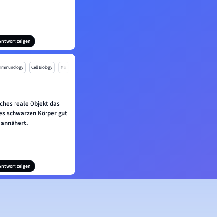
Antwort zeigen
Immunology
Cell Biology
Mo
lches reale Objekt das
es schwarzen Körper gut
annähert.
Antwort zeigen