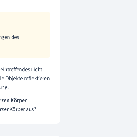
ängen des
 eintreffendes Licht
le Objekte reflektieren
ung.
rzen Körper
rzer Körper aus?