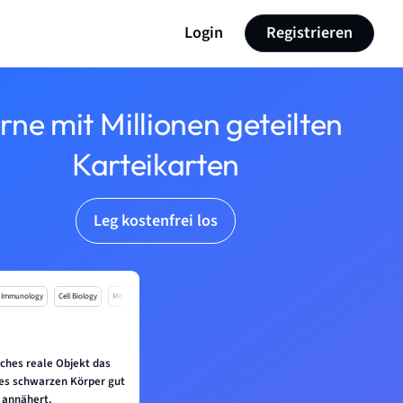
Login
Registrieren
rne mit Millionen geteilten
Karteikarten
Leg kostenfrei los
Immunology
Cell Biology
Mo
lches reale Objekt das
es schwarzen Körper gut
annähert.