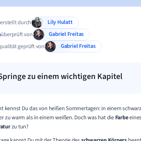
Lily Hulatt
 erstellt durch
Gabriel Freitas
n
überprüft von
Gabriel Freitas
qualität geprüft von
Springe zu einem wichtigen Kapitel
cht kennst Du das von heißen Sommertagen: in einem schwarzen
er zu warm als in einem weißen. Doch was hat die
Farbe
eines
atur
zu tun?
rage kannst Du mit der Theorie des
schwarzen Körpers
beant