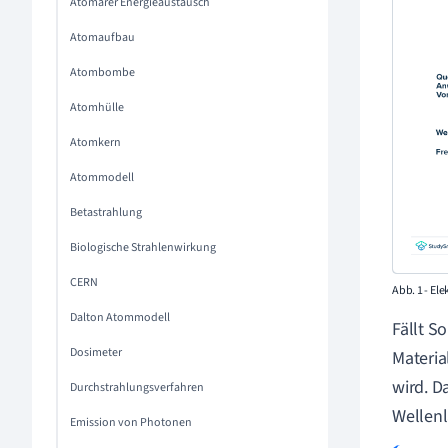
Atomarer Energieaustausch
Atomaufbau
Atombombe
Atomhülle
Atomkern
Atommodell
Betastrahlung
Biologische Strahlenwirkung
CERN
Abb. 1 - E
Dalton Atommodell
Fällt S
Dosimeter
Materia
wird. D
Durchstrahlungsverfahren
Wellenl
Emission von Photonen