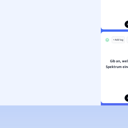
+ Add tag
Gib an, we
Spektrum ein