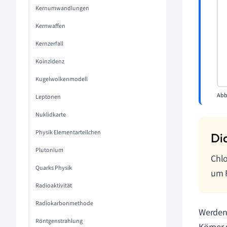
Kernumwandlungen
Kernwaffen
Kernzerfall
Koinzidenz
Kugelwolkenmodell
Abb.
Leptonen
Nuklidkarte
Physik Elementarteilchen
Plutonium
Chlo
Quarks Physik
um F
Radioaktivität
Radiokarbonmethode
Werden
Röntgenstrahlung