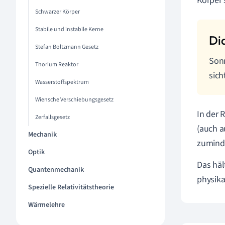
Körper 
Schwarzer Körper
Stabile und instabile Kerne
Stefan Boltzmann Gesetz
Sonn
Thorium Reaktor
sich
Wasserstoffspektrum
Wiensche Verschiebungsgesetz
In der 
Zerfallsgesetz
(auch a
Mechanik
zuminde
Optik
Das häl
Quantenmechanik
physika
Spezielle Relativitätstheorie
Wärmelehre