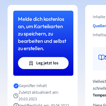
Inhalte
Melde dich kostenlos
an, um Karteikarten
Quelle
zu speichern, zu
Inhalts
bearbeiten und selbst
zu erstellen.
Leg jetzt los
Viellei
Geprüfter Inhalt
schnell
Zuletzt aktualisiert am:
Temper
20.03.2023
Diese F
Veröffentlicht am: 30.06.2022