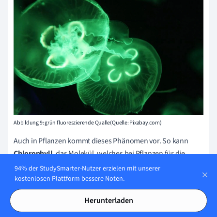
Abbildung 9: grün fluoreszierende Qualle(Quelle: Pixabay.com)
Auch in Pflanzen kommt dieses Phänomen vor. So kann
Chlorophyll
, das Molekül, welches bei Pflanzen für die
Photosynthese sorgt, unter Bestrahlung mit bestimmter
94% der StudySmarter-Nutzer erzielen mit unserer
Wellenlänge rot fluoreszieren. Aber auch andere pflanzliche
kostenlosen Plattform bessere Noten.
Stoffe können fluoreszieren, mehr dazu erfährst Du in der
Herunterladen
Vertiefung.