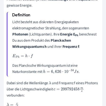
gewisse Energie.
Licht besteht aus diskreten Energiepaketen
elektromagnetischer Strahlung, den sogenannten
Photonen
(Lichtquanten). Ihre
Energie E
berechnest
Ph
Du aus dem Produkt des
Planckschen
Wirkungsquantums h
und ihrer
Frequenz f
:
E
P
h
=
h
·
f
Das
Plancksche Wirkungsquantum
ist eine
Naturkonstante mit
.
h
=
6
,
626
·
10
-
34
J
s
Dabei sind die Wellenlänge
und Frequenz f eines Photons
λ
über
die Lichtgeschwindigkeit
c
=
299
792
458
m
s
verbunden:
λ
=
c
f