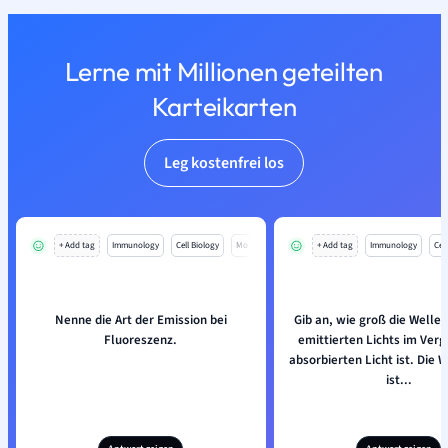
Lerne mit Millionen geteilten
Karteikarten
Leg kostenfrei los
+ Add tag
Immunology
Cell Biology
Mo
+ Add tag
Immunology
Cell
Nenne die Art der Emission bei
Gib an, wie groß die Welle
Fluoreszenz.
emittierten Lichts im Verg
absorbierten Licht ist. Die 
ist...