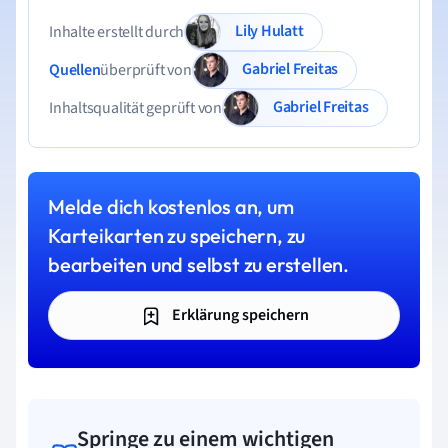
Lily Hulatt
Inhalte erstellt durch
Gabriel Freitas
Quellen
überprüft von
Gabriel Freitas
Inhaltsqualität geprüft von
Melde dich kostenlos an, um
Karteikarten zu speichern, zu
bearbeiten und selbst zu erstellen.
Erklärung speichern
Springe zu einem wichtigen