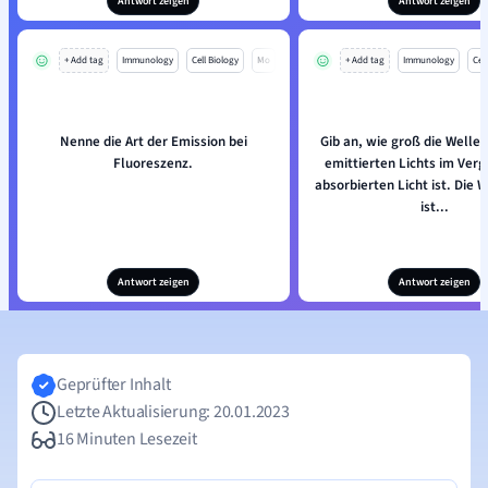
Antwort zeigen
Antwort zeigen
+ Add tag
Immunology
Cell Biology
Mo
+ Add tag
Immunology
Cell
Nenne die Art der Emission bei
Gib an, wie groß die Welle
Fluoreszenz.
emittierten Lichts im Verg
absorbierten Licht ist. Die 
ist...
Antwort zeigen
Antwort zeigen
Geprüfter Inhalt
Letzte Aktualisierung: 20.01.2023
16 Minuten Lesezeit