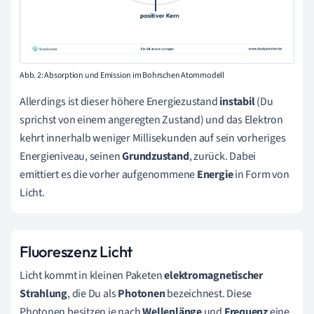
Abb. 2: Absorption und Emission im Bohrschen Atommodell
Allerdings ist dieser höhere Energiezustand
instabil
(Du
sprichst von einem angeregten Zustand) und das Elektron
kehrt innerhalb weniger Millisekunden auf sein vorheriges
Energieniveau, seinen
Grundzustand
, zurück. Dabei
emittiert es die vorher aufgenommene
Energie
in Form von
Licht.
Fluoreszenz Licht
Licht kommt in kleinen Paketen
elektromagnetischer
Strahlung
, die Du als
Photonen
bezeichnest. Diese
Photonen besitzen je nach
Wellenlänge
und
Frequenz
eine