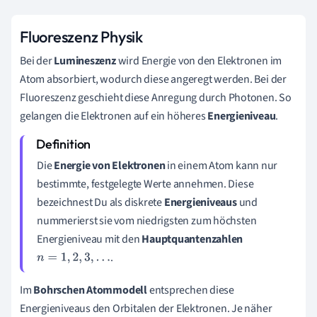
Fluoreszenz Physik
Bei der
L
umineszenz
wird Energie von den Elektronen im
Atom absorbiert, wodurch diese angeregt werden. Bei der
Fluoreszenz geschieht diese Anregung durch Photonen. So
gelangen die Elektronen auf ein höheres
Energieniveau
.
Die
Energie von Elektronen
in einem Atom kann nur
bestimmte, festgelegte Werte annehmen. Diese
bezeichnest Du als diskrete
Energieniveaus
und
nummerierst sie vom niedrigsten zum höchsten
Energieniveau mit den
Hauptquantenzahlen
.
n
=
1
,
2
,
3
,
.
.
.
Im
Bohrschen Atommodell
entsprechen diese
Energieniveaus den Orbitalen der Elektronen. Je näher