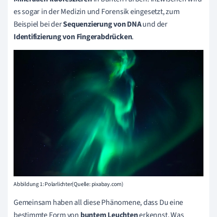
es sogar in der Medizin und Forensik eingesetzt, zum
Beispiel bei der
Sequenzierung von DNA
und der
Identifizierung von Fingerabdrücken
.
Abbildung 1: Polarlichter(Quelle: pixabay.com)
Gemeinsam haben all diese Phänomene, dass Du eine
bestimmte Form von
buntem Leuchten
erkennst. Was