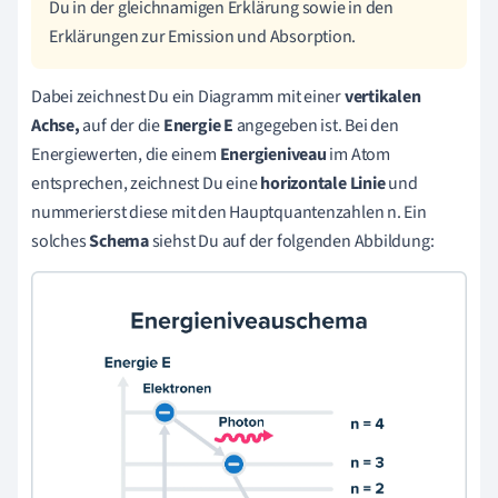
Du in der gleichnamigen Erklärung sowie in den
Erklärungen zur Emission und Absorption.
Dabei zeichnest Du ein Diagramm mit einer
vertikalen
Achse,
auf der die
Energie E
angegeben ist. Bei den
Energiewerten, die einem
Energieniveau
im Atom
entsprechen, zeichnest Du eine
horizontale Linie
und
nummerierst diese mit den Hauptquantenzahlen n. Ein
solches
Schema
siehst Du auf der folgenden Abbildung: