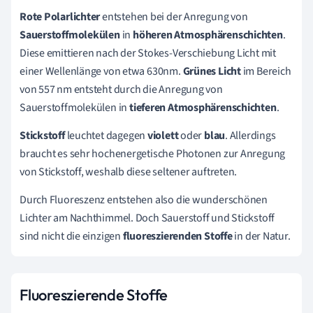
Rote Polarlichter
entstehen bei der Anregung von
Sauerstoffmolekülen
in
höheren Atmosphärenschichten
.
Diese emittieren nach der Stokes-Verschiebung Licht mit
einer Wellenlänge von etwa 630nm.
Grünes Licht
im Bereich
von 557 nm entsteht durch die Anregung von
Sauerstoffmolekülen in
tieferen Atmosphärenschichten
.
Stickstoff
leuchtet dagegen
violett
oder
blau
. Allerdings
braucht es sehr hochenergetische Photonen zur Anregung
von Stickstoff, weshalb diese seltener auftreten.
Durch Fluoreszenz entstehen also die wunderschönen
Lichter am Nachthimmel. Doch Sauerstoff und Stickstoff
sind nicht die einzigen
fluoreszierenden Stoffe
in der Natur.
Fluoreszierende Stoffe