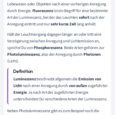
Lebewesen oder Objekten nach einer vorherigen Anregung
durch Energie.
Fluoreszenz
ist ein Begriff für eine bestimmte
Art der Lumineszenz, bei der das Leuchten
sofort
nach der
Anregung eintritt und nur
sehr kurze Zeit
lang anhält.
Hält der Leuchtvorgang dagegen länger an oder tritt eine
Verzögerung zwischen Anregung und Lichtemission an,
sprichst Du von
Phosphoreszenz
. Beide Arten gehören zur
Photolumineszenz
, also der Anregung durch
Photonen
(Licht).
Lumineszenz
beschreibt allgemein die
Emission von
Licht
nach einer Anregung durch
von außen
zugeführter
Energie
. Je nach Art der zugeführten Energie
unterscheidest Du verschiedene Arten der Lumineszenz.
Neben Photolumineszenz gibt es zum Beispiel noch die