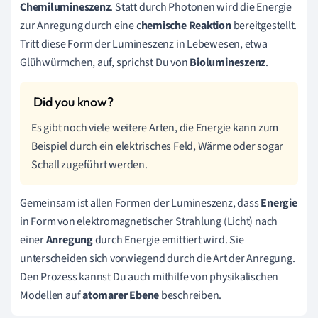
Chemilumineszenz
. Statt durch Photonen wird die Energie
zur Anregung durch eine c
hemische Reaktion
bereitgestellt.
Tritt diese Form der Lumineszenz in Lebewesen, etwa
Glühwürmchen, auf, sprichst Du von
Biolumineszenz
.
Es gibt noch viele weitere Arten, die Energie kann zum
Beispiel durch ein elektrisches Feld, Wärme oder sogar
Schall zugeführt werden.
Gemeinsam ist allen Formen der Lumineszenz, dass
Energie
in Form von elektromagnetischer Strahlung (Licht) nach
einer
Anregung
durch Energie emittiert wird. Sie
unterscheiden sich vorwiegend durch die Art der Anregung.
Den Prozess kannst Du auch mithilfe von physikalischen
Modellen auf
atomarer Ebene
beschreiben.