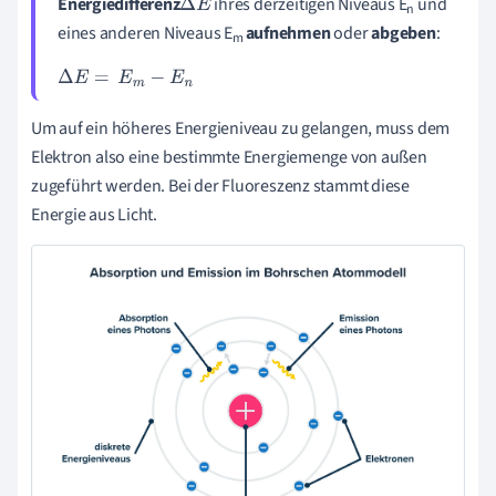
Energiedifferenz
ihres
derzeitigen Niveaus E
und
∆
E
n
eines anderen Niveaus E
aufnehmen
oder
abgeben
:
m
∆
E
=
E
m
-
E
n
Um auf ein höheres Energieniveau zu gelangen, muss dem
Elektron also eine bestimmte Energiemenge von außen
zugeführt werden. Bei der Fluoreszenz stammt diese
Energie aus Licht.