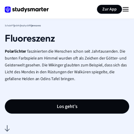
Karteikarten erstellen
Seite zusammenfassen
Zur App
Schule
Physik
Kernphysik
Fluoreszenz
Fluoreszenz
Polarlichter
faszinierten die Menschen schon seit Jahrtausenden. Die
bunten Farbspiele am Himmel wurden oft als Zeichen der Götter- und
Geisterwelt gesehen. Die Wikinger glaubten zum Beispiel, dass sich das
Licht des Mondes in den Rüstungen der Walküren spiegelte, die
gefallene Helden an Odins Tafel bringen.
Los geht’s