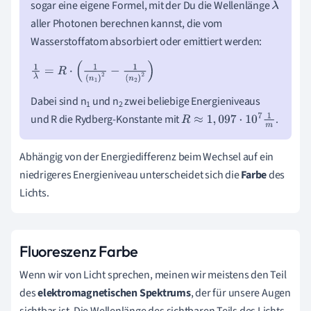
sogar eine eigene Formel, mit der Du die Wellenlänge
λ
aller Photonen berechnen kannst, die vom
Wasserstoffatom absorbiert oder emittiert werden:
1
λ
=
R
·
1
n
1
2
-
1
n
2
2
Dabei sind n
und n
zwei beliebige Energieniveaus
1
2
und R die Rydberg-Konstante mit
.
R
≈
1
,
097
·
10
7
1
m
Abhängig von der Energiedifferenz beim Wechsel auf ein
niedrigeres Energieniveau unterscheidet sich die
Farbe
des
Lichts.
Fluoreszenz Farbe
Wenn wir von Licht sprechen, meinen wir meistens den Teil
des
elektromagnetischen Spektrums
, der für unsere Augen