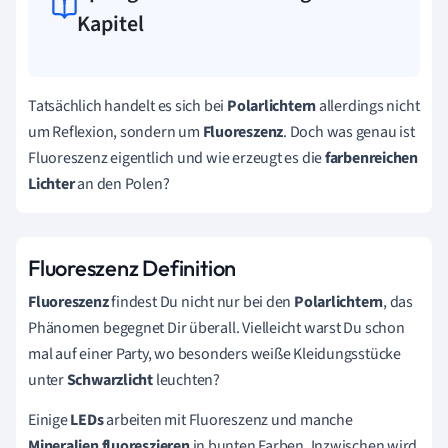
Kapitel
Tatsächlich handelt es sich bei
Polarlichtern
allerdings nicht
um Reflexion, sondern um
Fluoreszenz
. Doch was genau ist
Fluoreszenz eigentlich und wie erzeugt es die
farbenreichen
Lichter
an den Polen?
Fluoreszenz Definition
Fluoreszenz
findest Du nicht nur bei den
Polarlichtern
, das
Phänomen begegnet Dir überall.
Vielleicht warst Du schon
mal auf einer Party, wo besonders weiße Kleidungsstücke
unter
Schwarzlicht
leuchten?
Einige
LEDs
arbeiten mit Fluoreszenz und manche
Mineralien
fluoreszieren
in bunten Farben. Inzwischen wird