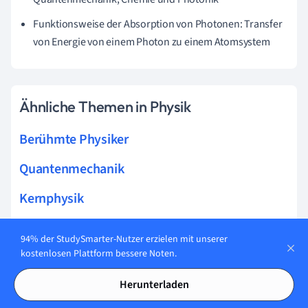
Funktionsweise der Absorption von Photonen: Transfer
von Energie von einem Photon zu einem Atomsystem
Ähnliche Themen in Physik
Berühmte Physiker
Quantenmechanik
Kernphysik
Spezielle Relativitätstheorie
94% der StudySmarter-Nutzer erzielen mit unserer
kostenlosen Plattform bessere Noten.
Elektrizitätslehre
Herunterladen
Energie in Natur und Technik