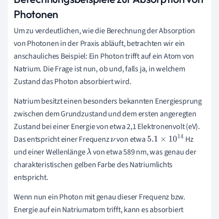
Photonen
Um zu verdeutlichen, wie die Berechnung der Absorption
von Photonen in der Praxis abläuft, betrachten wir ein
anschauliches Beispiel: Ein Photon trifft auf ein Atom von
Natrium. Die Frage ist nun, ob und, falls ja, in welchem
Zustand das Photon absorbiert wird.
Natrium besitzt einen besonders bekannten Energiesprung
zwischen dem Grundzustand und dem ersten angeregten
Zustand bei einer Energie von etwa 2,1 Elektronenvolt (eV).
Das entspricht einer Frequenz
von etwa
Hz
ν
5.1
×
10
14
und einer Wellenlänge
von etwa 589 nm, was genau der
λ
charakteristischen gelben Farbe des Natriumlichts
entspricht.
Wenn nun ein Photon mit genau dieser Frequenz bzw.
Energie auf ein Natriumatom trifft, kann es absorbiert