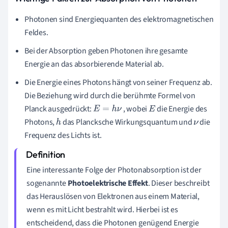
Photonen sind Energiequanten des elektromagnetischen
Feldes.
Bei der Absorption geben Photonen ihre gesamte
Energie an das absorbierende Material ab.
Die Energie eines Photons hängt von seiner Frequenz ab.
Die Beziehung wird durch die berühmte Formel von
Planck ausgedrückt:
, wobei
die Energie des
E
=
h
ν
E
Photons,
das Plancksche Wirkungsquantum und
die
h
ν
Frequenz des Lichts ist.
Eine interessante Folge der Photonabsorption ist der
sogenannte
Photoelektrische Effekt
. Dieser beschreibt
das Herauslösen von Elektronen aus einem Material,
wenn es mit Licht bestrahlt wird. Hierbei ist es
entscheidend, dass die Photonen genügend Energie