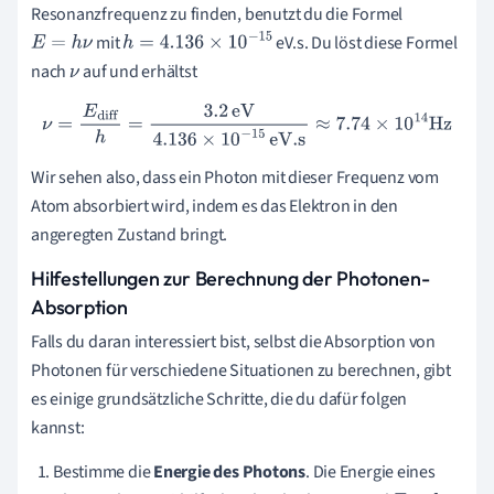
Resonanzfrequenz zu finden, benutzt du die Formel
mit
eV.s. Du löst diese Formel
E
=
h
ν
h
=
4.136
×
10
−
15
nach
auf und erhältst
ν
ν
=
E
diff
h
=
3.2
eV
4.136
×
10
−
15
eV.s
≈
7.74
×
10
14
Hz
Wir sehen also, dass ein Photon mit dieser Frequenz vom
Atom absorbiert wird, indem es das Elektron in den
angeregten Zustand bringt.
Hilfestellungen zur Berechnung der Photonen-
Absorption
Falls du daran interessiert bist, selbst die Absorption von
Photonen für verschiedene Situationen zu berechnen, gibt
es einige grundsätzliche Schritte, die du dafür folgen
kannst:
Bestimme die
Energie des Photons
. Die Energie eines