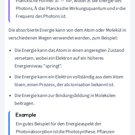
Plancksche Formel:
, wobei
die Energie des
E
=
h
ν
E
Photons,
das Plancksche Wirkungsquantum und
die
h
ν
Frequenz des Photons ist.
Die absorbierte Energie kann von dem Atom oder Molekül in
verschiedenen Wegen verwendet werden, zum Beispiel:
Die Energie kann das Atom in einen angeregten Zustand
versetzen, wobei ein Elektron auf ein höheres
Energieniveau "springt".
Die Energie kann ein Elektron vollständig aus dem Atom
lösen, einen Prozess, der als Ionisation bekannt ist.
Die Energie kann zur Bindungsbildung in Molekülen
beitragen.
Ein gutes Beispiel für den Energieaspekt der
Photonabsorption ist die Photosynthese. Pflanzen