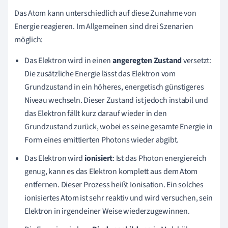
Das Atom kann unterschiedlich auf diese Zunahme von
Energie reagieren. Im Allgemeinen sind drei Szenarien
möglich:
Das Elektron wird in einen
angeregten Zustand
versetzt:
Die zusätzliche Energie lässt das Elektron vom
Grundzustand in ein höheres, energetisch günstigeres
Niveau wechseln. Dieser Zustand ist jedoch instabil und
das Elektron fällt kurz darauf wieder in den
Grundzustand zurück, wobei es seine gesamte Energie in
Form eines emittierten Photons wieder abgibt.
Das Elektron wird
ionisiert
: Ist das Photon energiereich
genug, kann es das Elektron komplett aus dem Atom
entfernen. Dieser Prozess heißt Ionisation. Ein solches
ionisiertes Atom ist sehr reaktiv und wird versuchen, sein
Elektron in irgendeiner Weise wiederzugewinnen.