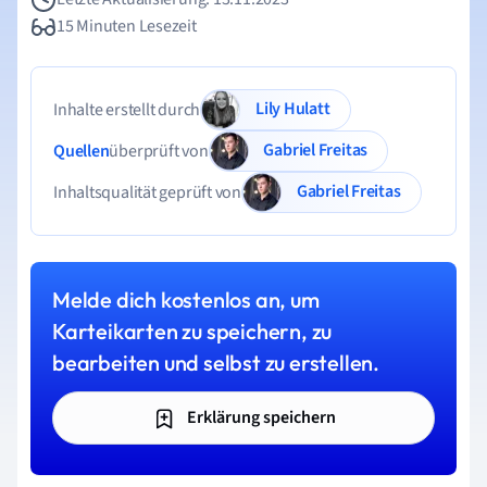
15 Minuten Lesezeit
Lily Hulatt
Inhalte erstellt durch
Gabriel Freitas
Quellen
überprüft von
Gabriel Freitas
Inhaltsqualität geprüft von
Melde dich kostenlos an, um
Karteikarten zu speichern, zu
bearbeiten und selbst zu erstellen.
Erklärung speichern