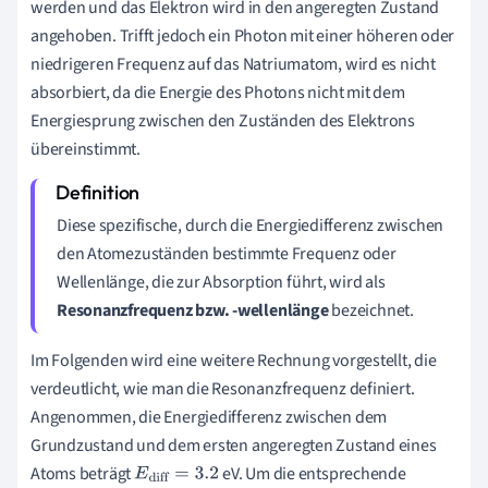
werden und das Elektron wird in den angeregten Zustand
angehoben. Trifft jedoch ein Photon mit einer höheren oder
niedrigeren Frequenz auf das Natriumatom, wird es nicht
absorbiert, da die Energie des Photons nicht mit dem
Energiesprung zwischen den Zuständen des Elektrons
übereinstimmt.
Diese spezifische, durch die Energiedifferenz zwischen
den Atomezuständen bestimmte Frequenz oder
Wellenlänge, die zur Absorption führt, wird als
Resonanzfrequenz bzw. -wellenlänge
bezeichnet.
Im Folgenden wird eine weitere Rechnung vorgestellt, die
verdeutlicht, wie man die Resonanzfrequenz definiert.
Angenommen, die Energiedifferenz zwischen dem
Grundzustand und dem ersten angeregten Zustand eines
Atoms beträgt
eV. Um die entsprechende
E
diff
=
3.2