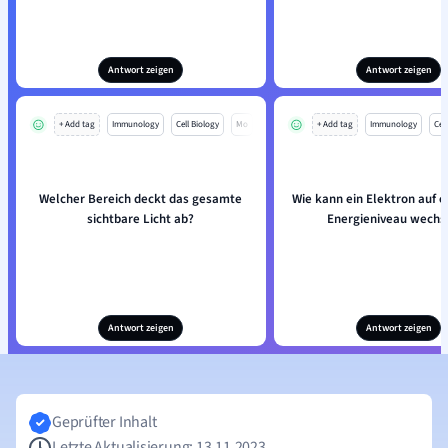
Antwort zeigen
Antwort zeigen
+ Add tag
Immunology
Cell Biology
Mo
+ Add tag
Immunology
Cell
Welcher Bereich deckt das gesamte
Wie kann ein Elektron auf e
sichtbare Licht ab?
Energieniveau wechs
Antwort zeigen
Antwort zeigen
Geprüfter Inhalt
Letzte Aktualisierung: 13.11.2023