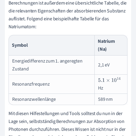
Berechnungen ist außerdem eine übersichtliche Tabelle, die
die relevanten Eigenschaften der absorbierenden Substanz
auflistet. Folgend eine beispielhafte Tabelle für das
Natriumatom:
Natrium
Symbol
(Na)
Energiedifferenz zum 1. angeregten
2,1 eV
Zustand
5.1
×
10
14
Resonanzfrequenz
Hz
Resonanzwellenlänge
589 nm
Mit diesen Hilfestellungen und Tools solltest du nun in der
Lage sein, selbstständig Berechnungen zur Absorption von
Photonen durchzuführen. Dieses Wissen ist nicht nur in der