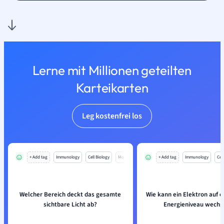
Lerne mit Millionen geteilten
Karteikarten
Leg kostenfrei los
+ Add tag
Immunology
Cell Biology
Mo
+ Add tag
Immunology
Cell
Welcher Bereich deckt das gesamte
Wie kann ein Elektron auf e
sichtbare Licht ab?
Energieniveau wechs