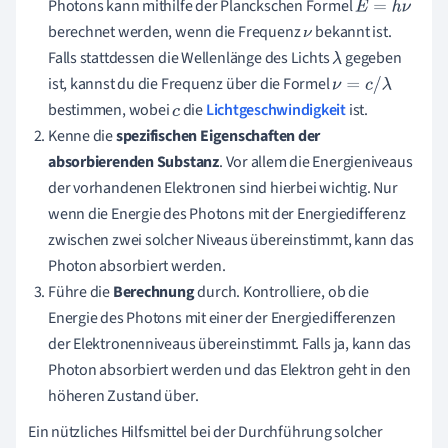
Photons kann mithilfe der Planckschen Formel
E
=
h
ν
berechnet werden, wenn die Frequenz
bekannt ist.
ν
Falls stattdessen die Wellenlänge des Lichts
gegeben
λ
ist, kannst du die Frequenz über die Formel
ν
=
c
/
λ
bestimmen, wobei
die
Lichtgeschwindigkeit
ist.
c
Kenne die
spezifischen Eigenschaften der
absorbierenden Substanz
. Vor allem die Energieniveaus
der vorhandenen Elektronen sind hierbei wichtig. Nur
wenn die Energie des Photons mit der Energiedifferenz
zwischen zwei solcher Niveaus übereinstimmt, kann das
Photon absorbiert werden.
Führe die
Berechnung
durch. Kontrolliere, ob die
Energie des Photons mit einer der Energiedifferenzen
der Elektronenniveaus übereinstimmt. Falls ja, kann das
Photon absorbiert werden und das Elektron geht in den
höheren Zustand über.
Ein nützliches Hilfsmittel bei der Durchführung solcher