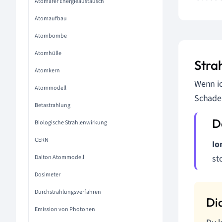
Atomarer Energieaustausch
Atomaufbau
Atombombe
Atomhülle
Stra
Atomkern
Wenn io
Atommodell
Schaden
Betastrahlung
Biologische Strahlenwirkung
CERN
Io
st
Dalton Atommodell
Dosimeter
Durchstrahlungsverfahren
Emission von Photonen