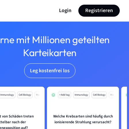
Login
Registrieren
rne mit Millionen geteilten
Karteikarten
Leg kostenfrei los
Immunology
Cell Biology
Mo
+ Add tag
Immunology
Cell Biology
Mo
t von Schäden treten
Welche Krebsarten sind häufig durch
ttelbar nach der
ionisierende Strahlung verursacht?
enexposition auf?