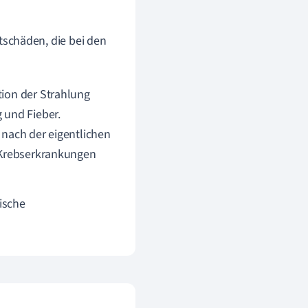
schäden, die bei den
tion der Strahlung
 und Fieber.
 nach der eigentlichen
n Krebserkrankungen
ische