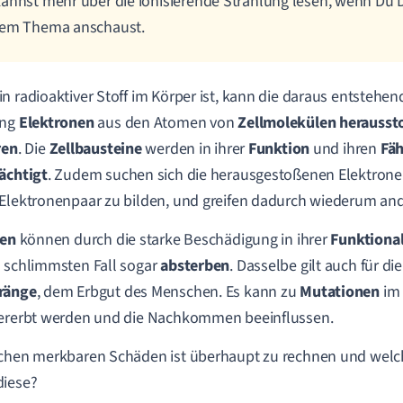
annst mehr über die ionisierende Strahlung lesen, wenn Du D
sem Thema anschaust.
n radioaktiver Stoff im Körper ist, kann die daraus entstehen
ung
Elektronen
aus den Atomen von
Zellmolekülen
herausst
ren
. Die
Zellbausteine
werden in ihrer
Funktion
und ihren
Fäh
ächtigt
. Zudem suchen sich die herausgestoßenen Elektrone
Elektronenpaar zu bilden, und greifen dadurch wiederum and
len
können durch die starke Beschädigung in ihrer
Funktional
 schlimmsten Fall sogar
absterben
. Dasselbe gilt auch für di
ränge
, dem Erbgut des Menschen. Es kann zu
Mutationen
im
vererbt werden und die Nachkommen beeinflussen.
lchen merkbaren Schäden ist überhaupt zu rechnen und wel
diese?