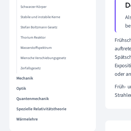
Schwarzer Körper
Al
Stabile und instabile Kerne
be
Stefan Boltzmann Gesetz
Thorium Reaktor
Frühsch
auftret
Wasserstoffspektrum
Spätsch
Wiensche Verschiebungsgesetz
Exposit
Zerfallsgesetz
oder an
Mechanik
Früh- u
Optik
Strahl
Quantenmechanik
Spezielle Relativitätstheorie
Wärmelehre