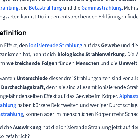
trahlung
, die
Betastrahlung
und die
Gammastrahlung
. Mehr 
ngsarten kannst Du in den entsprechenden Erklärungen find
n Effekt, den
ionisierende Strahlung
auf das
Gewebe
und di
ganismen hat, nennt sich
biologische
Strahlenwirkung
. Die
ann
weitreichende
Folgen
für den
Menschen
und die
Umwelt
evanten
Unterschiede
dieser drei Strahlungsarten sind vor al
e
Durchschlagskraft
, denn sie sind allesamt ionisierende St
ngefähr denselben Effekt auf das Gewebe im Körper.
Alphast
rahlung
haben kürzere Reichweiten und weniger Durchschlags
trahlung
, können aber im menschlichen Körper mehr Schad
elche
Auswirkung
hat die ionisierende Strahlung jetzt auf 
so gefährlich?