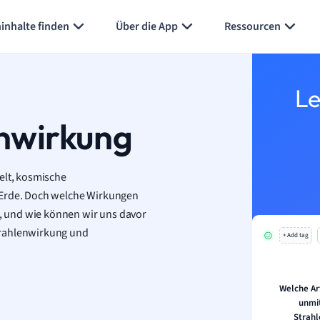
Karteikarten erstellen
Seite zusammenfassen
inhalte finden
Über die App
Ressourcen
Le
enwirkung
elt, kosmische
 Erde. Doch welche Wirkungen
, und wie können wir uns davor
trahlenwirkung und
+ Add tag
Welche Ar
unmi
Strahl