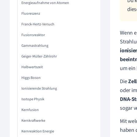
Du k
Energieaufnahme von Atomen
die
Fluoreszenz
Franck-Hertz-Versuch
Wenn ei
Fusionsreaktor
Strahl
Gammastrahlung
ionisie
Geiger-Müller-Zählrohr
beeintr
Halbwertszeit
um ein 
Higgs Boson
Die
Zel
Ionisierende Strahlung
oder im
DNA-St
Isotope Physik
sogar 
Kernfusion
Mit we
Kernkraftwerke
haben 
Kernreaktion Energie