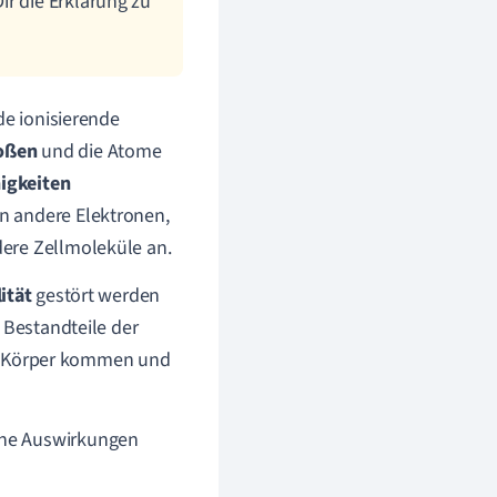
ir die Erklärung zu
de ionisierende
oßen
und die Atome
igkeiten
n andere Elektronen,
ere Zellmoleküle an.
ität
gestört werden
e Bestandteile der
 Körper kommen und
che Auswirkungen