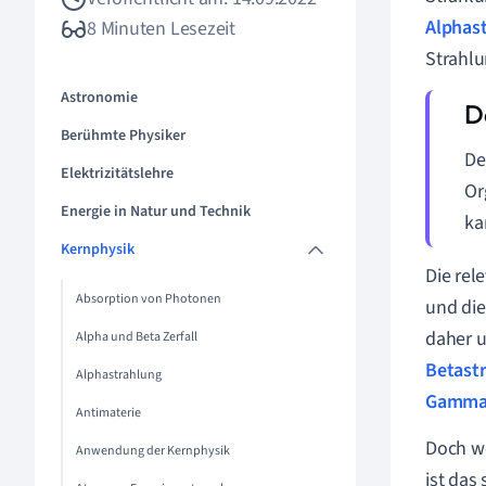
Alphas
8 Minuten Lesezeit
Strahlu
Astronomie
Berühmte Physiker
De
Elektrizitätslehre
Or
Energie in Natur und Technik
k
Kernphysik
Die rel
Absorption von Photonen
und di
daher u
Alpha und Beta Zerfall
Betast
Alphastrahlung
Gammas
Antimaterie
Doch w
Anwendung der Kernphysik
ist das 