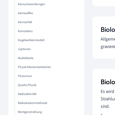
Kernumwandlungen
Kernwaffen
Kernzerfall
Biol
Koinzidenz
Allgeme
Kugelwolkenmodell
gravier
Leptonen
Nuklidkarte
Physik Elementarteilchen
Plutonium
Biol
Quarks Physik
Es wird
Radioaktivität
Strahlu
Radiokarbonmethode
sind.
Röntgenstrahlung