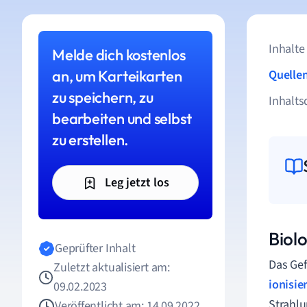
Inhalte
Melde dich kostenlos
an, um Karteikarten
Quelle
zu speichern, zu
Inhalts
bearbeiten und selbst
zu erstellen.
Leg jetzt los
Biol
Geprüfter Inhalt
Das Gef
Zuletzt aktualisiert am:
ionisie
09.02.2023
Strahlu
Veröffentlicht am: 14.09.2022