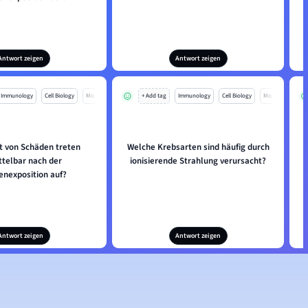
Antwort zeigen
Antwort zeigen
Immunology
Cell Biology
Mo
+ Add tag
Immunology
Cell Biology
Mo
t von Schäden treten
Welche Krebsarten sind häufig durch
ttelbar nach der
ionisierende Strahlung verursacht?
enexposition auf?
Antwort zeigen
Antwort zeigen