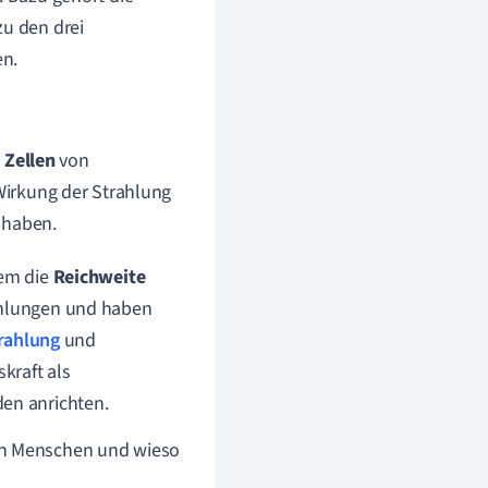
zu den drei
en.
e
Zellen
von
 Wirkung der Strahlung
haben.
lem die
Reichweite
rahlungen und haben
rahlung
und
kraft als
en anrichten.
den Menschen und wieso