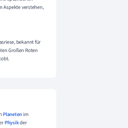
n Aspekte verstehen,
asriese, bekannt für
hmten Großen Roten
tobt.
en
Planeten
im
der
Physik
der