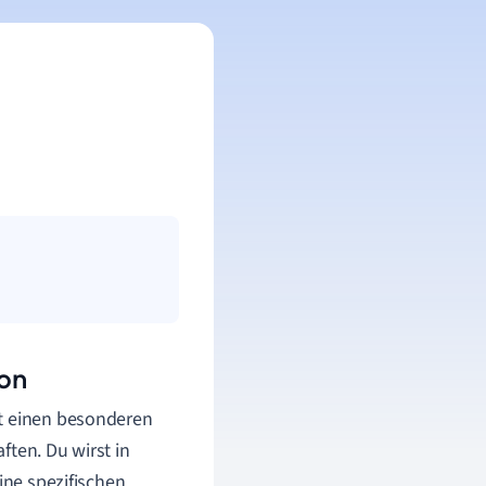
ion
st einen besonderen
ften. Du wirst in
ine spezifischen