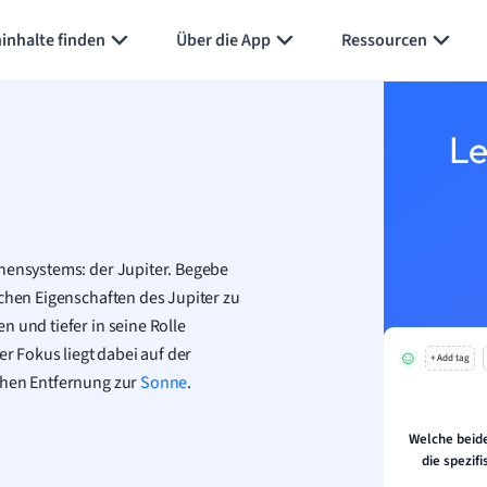
Karteikarten erstellen
Seite zusammenfassen
inhalte finden
Über die App
Ressourcen
Le
nnensystems: der Jupiter. Begebe
schen Eigenschaften des Jupiter zu
 und tiefer in seine Rolle
 Fokus liegt dabei auf der
+ Add tag
chen Entfernung zur
Sonne
.
Welche beid
die spezif