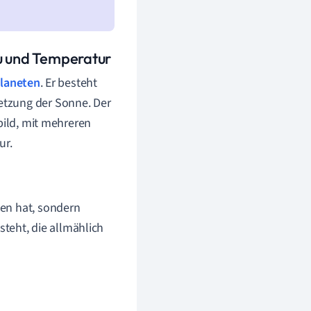
au und Temperatur
laneten
. Er besteht
etzung der Sonne. Der
bild, mit mehreren
ur.
den hat, sondern
teht, die allmählich