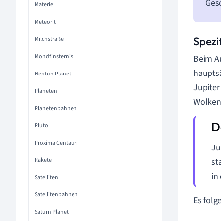
Gesc
Materie
Meteorit
Spezi
Milchstraße
Mondfinsternis
Beim Au
hauptsä
Neptun Planet
Jupiter
Planeten
Wolken
Planetenbahnen
Pluto
Proxima Centauri
Ju
Rakete
st
in
Satelliten
Satellitenbahnen
Es folg
Saturn Planet