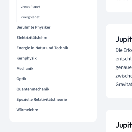
Venus Planet
Zwergplanet
Berühmte Physiker
Jupi
Elektrizitätslehre
Energie in Natur und Technik
Die Erf
entschl
Kernphysik
genauer
Mechanik
zwische
Optik
Gravita
Quantenmechanik
Spezielle Relativitätstheorie
Wärmelehre
Jupi