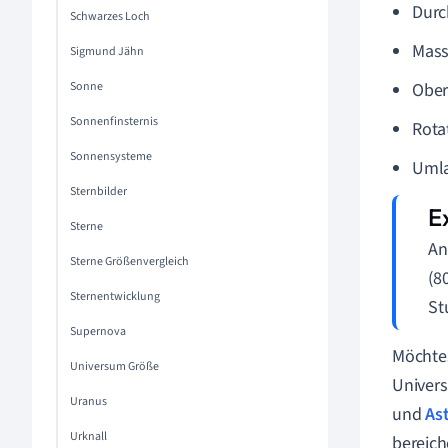
Durc
Schwarzes Loch
Mass
Sigmund Jähn
Sonne
Ober
Sonnenfinsternis
Rota
Sonnensysteme
Umla
Sternbilder
Sterne
An
Sterne Größenvergleich
(8
Sternentwicklung
St
Supernova
Möchtes
Universum Größe
Univers
Uranus
und
As
Urknall
bereich