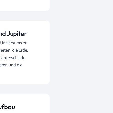
nd Jupiter
s Universums zu
eten, die Erde,
e Unterschiede
eren und die
Aufbau