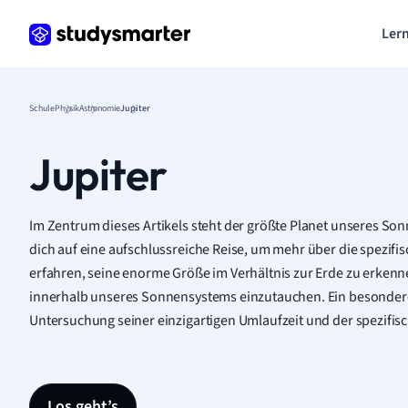
Lern
Schule
Physik
Astronomie
Jupiter
Jupiter
Im Zentrum dieses Artikels steht der größte Planet unseres So
dich auf eine aufschlussreiche Reise, um mehr über die spezifi
erfahren, seine enorme Größe im Verhältnis zur Erde zu erkennen
innerhalb unseres Sonnensystems einzutauchen. Ein besonderer
Untersuchung seiner einzigartigen Umlaufzeit und der spezifis
Los geht’s