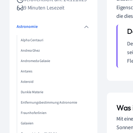
Eigensc
9 Minuten Lesezeit
die die
Astronomie
Alpha Centauri
De
Andrea Ghez
se
Fl
Andromeda Galaxie
Antares
Asteroid
Dunkle Materie
Entfernungsbestimmung Astronomie
Was i
Fraunhoferlinien
Mit ein
Galaxien
Sonnens