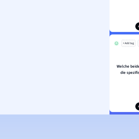
+ Add tag
Welche beid
die spezif