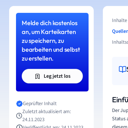
Inhalte
Melde dich kostenlos
an, um Karteikarten
Quelle
zu speichern, zu
Inhalts
bearbeiten und selbst
zu erstellen.
Leg jetzt los
Einfü
Geprüfter Inhalt
Der Jup
Zuletzt aktualisiert am:
Status 
24.11.2023
diesem 
Veröffentlicht am: 24.11.2023