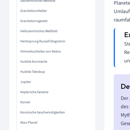
Geozentrisches Weltbild
Planet
Umlauf
Gravitationsfelder
raumfah
Gravitationsgesetz
Heliozentrisches Weltbild
Hertzsprung Russell Diagramm
St
Re
Himmelsscheibe von Nebra
u
Hubble Konstante
Hubble Teleskop
Jupiter
Keplersche Gesetze
Der 
Komet
des 
Kosmische Geschwindigkeiten
Myth
Gese
Mars Planet