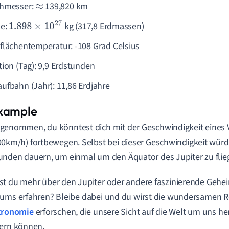
hmesser:
139,820 km
≈
e:
kg (317,8 Erdmassen)
1.898
×
10
27
flächentemperatur: -108 Grad Celsius
tion (Tag): 9,9 Erdstunden
ufbahn (Jahr): 11,86 Erdjahre
genommen, du könntest dich mit der Geschwindigkeit eines 
00km/h) fortbewegen. Selbst bei dieser Geschwindigkeit würd
unden dauern, um einmal um den Äquator des Jupiter zu flie
t du mehr über den Jupiter oder andere faszinierende Gehe
ums erfahren? Bleibe dabei und du wirst die wundersamen R
tronomie
erforschen, die unsere Sicht auf die Welt um uns h
ern können.