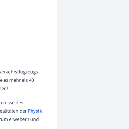
Verkehrsflugzeugs
e es mehr als 40
gen!
imnisse des
ealitäten der
Physik
erum erweitern und