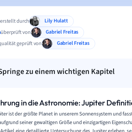
Lily Hulatt
 erstellt durch
Gabriel Freitas
n
überprüft von
Gabriel Freitas
qualität geprüft von
Springe zu einem wichtigen Kapitel
hrung in die Astronomie: Jupiter Definit
iter ist der größte Planet in unserem Sonnensystem und fas
aufgrund seiner gewaltigen Größe und einzigartigen Eigenscha
Artikel eine detaillierte Untersuchung des Jupiter erleben, se