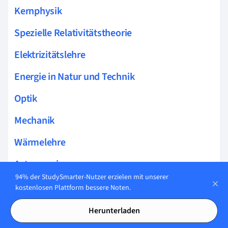
Kernphysik
Spezielle Relativitätstheorie
Elektrizitätslehre
Energie in Natur und Technik
Optik
Mechanik
Wärmelehre
Astronomie
94% der StudySmarter-Nutzer erzielen mit unserer
kostenlosen Plattform bessere Noten.
Herunterladen
Verwandte Themen zu Astronomie