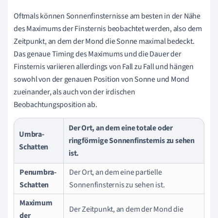
Oftmals können Sonnenfinsternisse am besten in der Nähe
des Maximums der Finsternis beobachtet werden, also dem
Zeitpunkt, an dem der Mond die Sonne maximal bedeckt.
Das genaue Timing des Maximums und die Dauer der
Finsternis variieren allerdings von Fall zu Fall und hängen
sowohl von der genauen Position von Sonne und Mond
zueinander, als auch von der irdischen
Beobachtungsposition ab.
Der Ort, an dem eine totale oder
Umbra-
ringförmige Sonnenfinsternis zu sehen
Schatten
ist.
Penumbra-
Der Ort, an dem eine partielle
Schatten
Sonnenfinsternis zu sehen ist.
Maximum
Der Zeitpunkt, an dem der Mond die
der