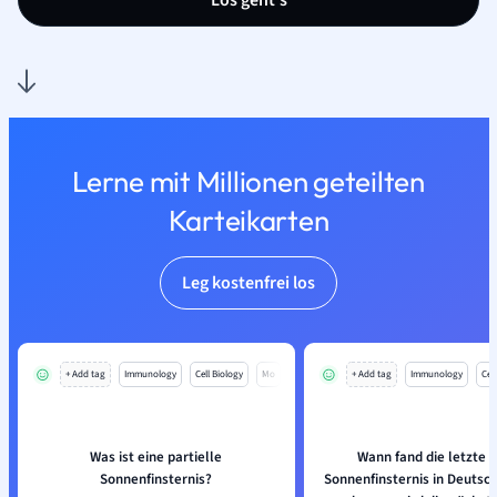
Los geht’s
Lerne mit Millionen geteilten
Karteikarten
Leg kostenfrei los
+ Add tag
Immunology
Cell Biology
Mo
+ Add tag
Immunology
Cell
Was ist eine partielle
Wann fand die letzte t
Sonnenfinsternis?
Sonnenfinsternis in Deutsch