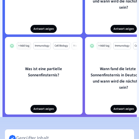
und wann wird die nächste
sein?
Antwort zeigen
Antwort zeigen
+ Add tag
Immunology
Cell Biology
Mo
+ Add tag
Immunology
Cell
Was ist eine partielle
Wann fand die letzte t
Sonnenfinsternis?
Sonnenfinsternis in Deutsch
und wann wird die nächste
sein?
Antwort zeigen
Antwort zeigen
Geprüfter Inhalt