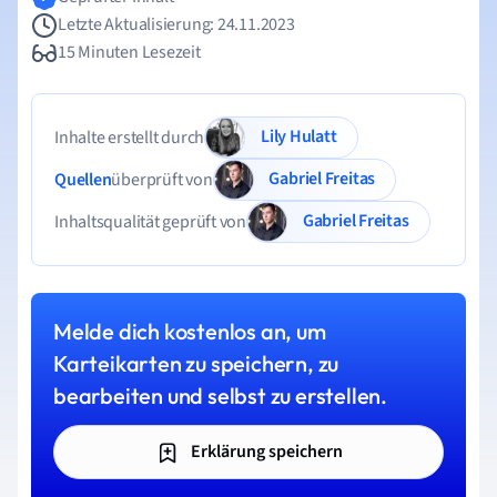
Letzte Aktualisierung: 24.11.2023
15 Minuten Lesezeit
Lily Hulatt
Inhalte erstellt durch
Gabriel Freitas
Quellen
überprüft von
Gabriel Freitas
Inhaltsqualität geprüft von
Melde dich kostenlos an, um
Karteikarten zu speichern, zu
bearbeiten und selbst zu erstellen.
Erklärung speichern