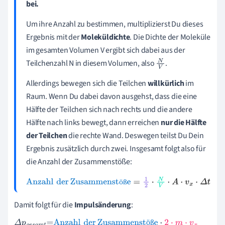
bei.
Um ihre Anzahl zu bestimmen, multiplizierst Du dieses
Ergebnis mit der
Moleküldichte
. Die Dichte der Moleküle
im gesamten Volumen V ergibt sich dabei aus der
Teilchenzahl N in diesem Volumen, also
.
N
V
Allerdings bewegen sich die Teilchen
willkürlich
im
Raum. Wenn Du dabei davon ausgehst, dass die eine
Hälfte der Teilchen sich nach rechts und die andere
Hälfte nach links bewegt, dann erreichen
nur die Hälfte
der Teilchen
die rechte Wand. Deswegen teilst Du Dein
Ergebnis zusätzlich durch zwei. Insgesamt folgt also für
die
Anzahl der Zusammenstöße
:
ö
ß
Anzahl
der
Zusammenstöße
=
1
2
·
N
V
·
A
·
v
x
·
Δ
t
Damit folgt für die
Impulsänderung
:
ö
ß