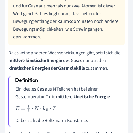
und für Gase aus mehr als nur zwei Atomen ist dieser
Wert gleich 6. Dies liegt daran, dass neben der
Bewegung entlang der Raumkoordinaten noch andere
Bewegungsmöglichkeiten, wie Schwingungen,
dazukommen.
Da es keine anderen Wechselwirkungen gibt, setzt sich die
mittlere kinetische Energie
des Gases nur aus den
kinetischen Energien der Gasmoleküle
zusammen.
Ein ideales Gas aus N Teilchen hat bei einer
Gastemperatur T die
mittlere kinetische Energie
E
=
3
2
·
N
·
k
B
·
T
Dabei ist k
die Boltzmann-Konstante.
B