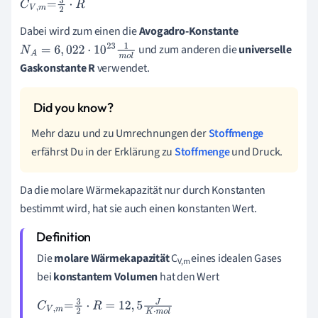
Dabei wird zum einen die
Avogadro-Konstante
und zum anderen die
universelle
N
A
=
6
,
022
·
10
23
1
m
o
l
Gaskonstante R
verwendet.
Mehr dazu und zu Umrechnungen der
Stoffmenge
erfährst Du in der Erklärung zu
Stoffmenge
und Druck.
Da die molare Wärmekapazität nur durch Konstanten
bestimmt wird, hat sie auch einen konstanten Wert.
Die
molare Wärmekapazität
C
eines idealen Gases
V,m
bei
konstantem Volumen
hat den Wert
C
V
,
m
=
3
2
·
R
=
12
,
5
J
K
·
m
o
l