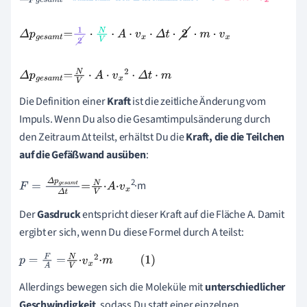
Δ
p
g
e
s
a
m
t
=
Anzahl
der
Zusammenstöße
·
2
·
m
·
v
x
Δ
p
g
e
s
a
m
t
=
1
2
·
N
V
·
A
·
v
x
·
Δ
t
·
2
·
m
·
v
x
Δ
p
g
e
s
a
m
t
=
N
V
·
A
·
v
x
2
·
Δ
t
·
m
Die Definition einer
Kraft
ist die zeitliche Änderung vom
Impuls. Wenn Du also die Gesamtimpulsänderung durch
den Zeitraum Δt teilst, erhältst Du die
Kraft, die die Teilchen
auf die Gefäßwand ausüben
:
2
·
m
F
=
Δ
p
g
e
s
a
m
t
Δ
t
=
N
V
·
A
·
v
x
Der
Gasdruck
entspricht dieser Kraft auf die Fläche A. Damit
ergibt er sich, wenn Du diese Formel durch A teilst:
p
=
F
A
=
N
V
·
v
x
2
·
m
(
1
)
Allerdings bewegen sich die Moleküle mit
unterschiedlicher
Geschwindigkeit
, sodass Du statt einer einzelnen