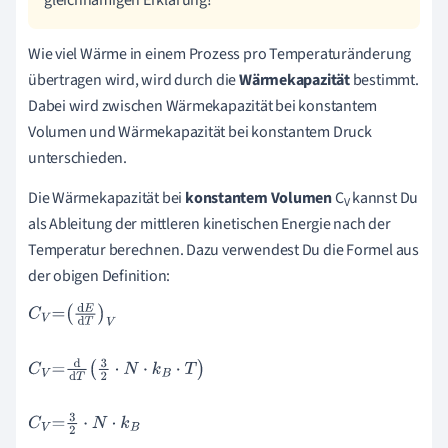
Wie viel Wärme in einem Prozess pro Temperaturänderung
übertragen wird, wird durch die
Wärmekapazität
bestimmt.
Dabei wird zwischen Wärmekapazität bei konstantem
Volumen und Wärmekapazität bei konstantem Druck
unterschieden.
Die Wärmekapazität bei
konstantem Volumen
C
kannst Du
V
als Ableitung der mittleren kinetischen Energie nach der
Temperatur berechnen. Dazu verwendest Du die Formel aus
der obigen Definition:
C
V
=
d
E
d
T
V
C
V
=
d
d
T
3
2
·
N
·
k
B
·
T
C
V
=
3
2
·
N
·
k
B