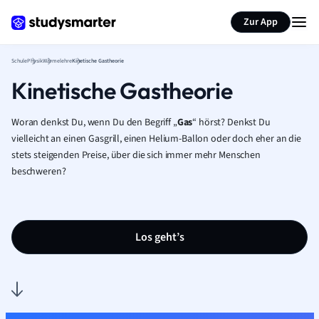
Karteikarten erstellen
Seite zusammenfassen
Zur App
Schule
Physik
Wärmelehre
Kinetische Gastheorie
Kinetische Gastheorie
Woran denkst Du, wenn Du den Begriff „
Gas
“ hörst? Denkst Du
vielleicht an einen Gasgrill, einen Helium-Ballon oder doch eher an die
stets steigenden Preise, über die sich immer mehr Menschen
beschweren?
Los geht’s