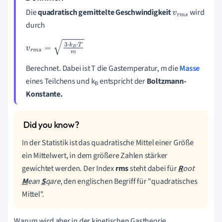
Die
quadratisch gemittelte Geschwindigkeit
wird
v
r
m
s
durch
v
r
m
s
=
3
·
k
B
·
T
m
Berechnet. Dabei ist T die Gastemperatur, m die
Masse
eines Teilchens und k
entspricht der
Boltzmann-
B
Konstante.
In der Statistik ist das quadratische Mittel einer Größe
ein Mittelwert, in dem größere Zahlen stärker
gewichtet werden. Der Index
rms
steht dabei für
R
oot
M
ean
S
qare
, den englischen Begriff für "quadratisches
Mittel".
Warum wird aber in der kinetischen Gastheorie