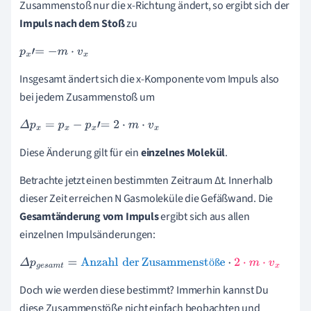
Zusammenstoß nur die x-Richtung ändert, so ergibt sich der
Impuls nach dem Stoß
zu
p
x
'
=
-
m
·
v
x
Insgesamt ändert sich die x-Komponente vom Impuls also
bei jedem Zusammenstoß um
Δ
p
x
=
p
x
-
p
x
'
=
2
·
m
·
v
x
Diese Änderung gilt für ein
einzelnes Molekül
.
Betrachte jetzt einen bestimmten Zeitraum Δt. Innerhalb
dieser Zeit erreichen N Gasmoleküle die Gefäßwand. Die
Gesamtänderung vom Impuls
ergibt sich aus
allen
einzelnen Impulsänderungen
:
ö
ß
Δ
p
g
e
s
a
m
t
=
Anzahl
der
Zusammenstöße
·
2
·
m
·
v
x
Doch wie werden diese bestimmt? Immerhin kannst Du
diese Zusammenstöße nicht einfach beobachten und