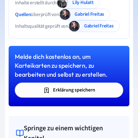
Lily Hulatt
Inhalte erstellt durch
Gabriel Freitas
Quellen
überprüft von
Gabriel Freitas
Inhaltsqualität geprüft von
Melde dich kostenlos an, um
Karteikarten zu speichern, zu
bearbeiten und selbst zu erstellen.
Erklärung speichern
Springe zu einem wichtigen