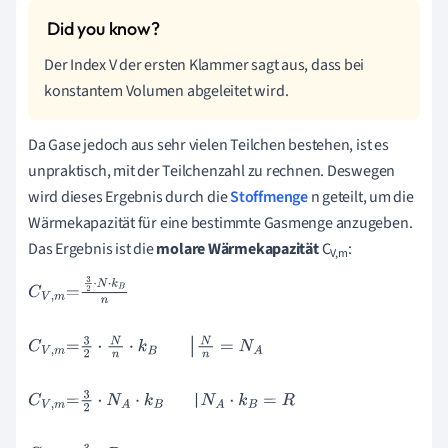
Der Index V der ersten Klammer sagt aus, dass bei
konstantem Volumen abgeleitet wird.
Da Gase jedoch aus sehr vielen Teilchen bestehen, ist es
unpraktisch, mit der Teilchenzahl zu rechnen. Deswegen
wird dieses Ergebnis durch die
Stoffmenge
n geteilt, um die
Wärmekapazität für eine bestimmte Gasmenge anzugeben.
Das Ergebnis ist die
molare Wärmekapazität
C
:
V,m
C
V
,
m
=
3
2
·
N
·
k
B
n
C
V
,
m
=
3
2
·
N
n
·
k
B
N
n
=
N
A
C
V
,
m
=
3
2
·
N
A
·
k
B
N
A
·
k
B
=
R
C
V
,
m
=
3
2
·
R