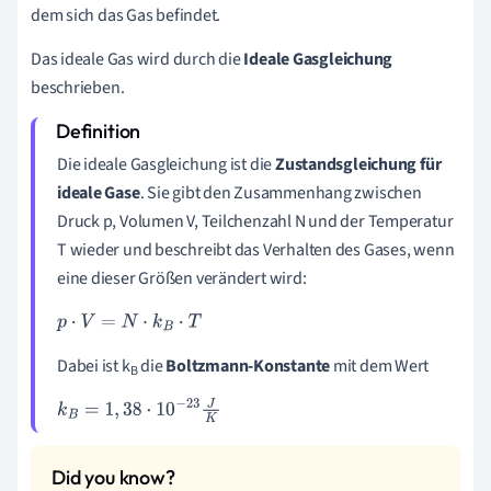
dem sich das Gas befindet.
Das ideale Gas wird durch die
Ideale Gasgleichung
beschrieben.
Die ideale Gasgleichung ist die
Zustandsgleichung für
ideale Gase
. Sie gibt den Zusammenhang zwischen
Druck p, Volumen V, Teilchenzahl N und der Temperatur
T wieder und beschreibt das Verhalten des Gases, wenn
eine dieser Größen verändert wird:
p
·
V
=
N
·
k
B
·
T
Dabei ist k
die
Boltzmann-Konstante
mit dem Wert
B
k
B
=
1
,
38
·
10
-
23
J
K