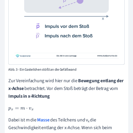
Abb. 3 - Ein Gasteilchen stößt an die Gefäßwand
Zur Vereinfachung wird hier nur die
Bewegung entlang der
x-Achse
betrachtet. Vor dem Stoß beträgt der Betrag vom
Impuls in x-Richtung
p
x
=
m
·
v
x
Dabei ist m die
Masse
des Teilchens und v
die
x
Geschwindigkeit entlang der x-Achse. Wenn sich beim