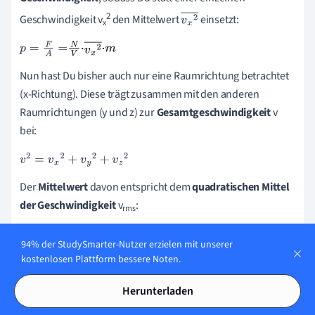
2
Geschwindigkeit v
den Mittelwert
einsetzt:
v
x
2
x
¯
p
=
F
A
=
N
V
·
v
x
2
¯
·
m
Nun hast Du bisher auch nur eine Raumrichtung betrachtet
(x-Richtung). Diese trägt zusammen mit den anderen
Raumrichtungen (y und z) zur
Gesamtgeschwindigkeit
v
bei:
v
2
=
v
x
2
+
v
y
2
+
v
z
2
Der
Mittelwert
davon entspricht dem
quadratischen Mittel
der Geschwindigkeit
v
:
rms
v
r
m
s
2
=
v
2
¯
v
r
m
s
2
=
v
x
2
¯
+
v
94% der StudySmarter-Nutzer erzielen mit unserer
kostenlosen Plattform bessere Noten.
y
2
¯
+
v
z
2
¯
Weil die Teilchen sich willkürlich im Raum bewegen, sind die
Herunterladen
Mittelwerte
aller Raumrichtungen
gleich
. Damit ergibt sich: