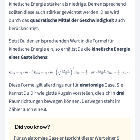
kinetische Energie stärker als niedrige. Dementsprechend
sollten diese auch stärker gewichtet werden. Dies wird
durch das
quadratische Mittel der Geschwindigkeit
auch
berücksichtigt.
Setzt Du den entsprechenden Wert in die Formel für
kinetische Energie ein, so erhältst Du die
kinetische Energie
eines Gasteilchens
:
E
k
i
n
=
1
2
·
m
·
v
2
E
k
i
n
=
1
2
·
m
·
3
·
k
B
·
T
m
2
E
k
i
n
=
1
2
·
m
·
3
·
k
B
·
T
m
E
k
i
n
=
3
2
·
k
B
·
T
Diese Formel gilt allerdings nur für
einatomige
Gase. Sie
kannst Du Dir wie glatte Kugeln vorstellen, die sich in
drei
Raumrichtungen bewegen können. Deswegen steht im
Zähler auch eine
3
.
Für zweiatomige Gase entspricht dieser Wert einer 5