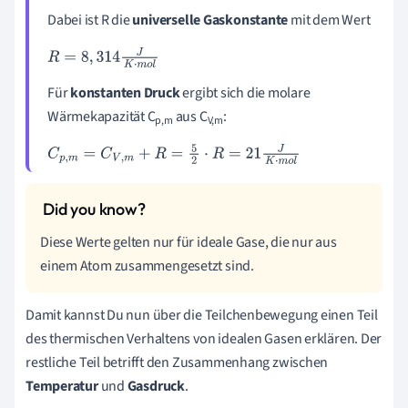
Dabei ist R die
universelle Gaskonstante
mit dem Wert
R
=
8
,
314
J
K
·
m
o
l
Für
konstanten Druck
ergibt sich die molare
Wärmekapazität C
aus C
:
p,m
V,m
C
p
,
m
=
C
V
,
m
+
R
=
5
2
·
R
=
21
J
K
·
m
o
l
Diese Werte gelten nur für ideale Gase, die nur aus
einem Atom zusammengesetzt sind.
Damit kannst Du nun über die Teilchenbewegung einen Teil
des thermischen Verhaltens von idealen Gasen erklären. Der
restliche Teil betrifft den Zusammenhang zwischen
Temperatur
und
Gasdruck
.