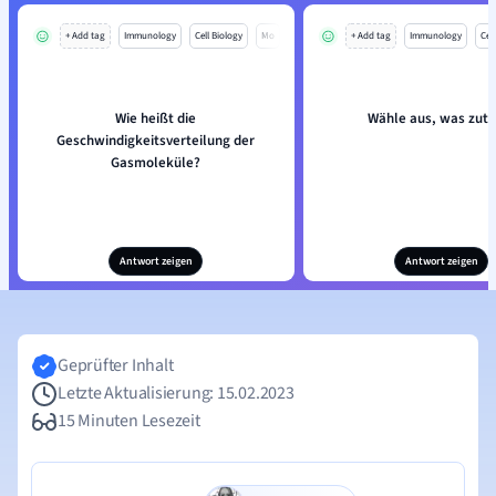
+ Add tag
Immunology
Cell Biology
Mo
+ Add tag
Immunology
Cell
Wie heißt die
Wähle aus, was zutri
Geschwindigkeitsverteilung der
Gasmoleküle?
Antwort zeigen
Antwort zeigen
Geprüfter Inhalt
Letzte Aktualisierung: 15.02.2023
15 Minuten Lesezeit