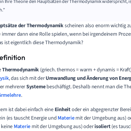
n Ihre Theorie den Hauptsätzen der Thermodynamik widerspricht, ist
h.
ptsätze der Thermodynamik
scheinen also enorm wichtig zu 
e immer dann eine Rolle spielen, wenn bei irgendeinem Proz
s ist eigentlich diese Thermodynamik?
e
Thermodynamik
(griech. thermos = warm + dynamis = Kraft) 
ysik
, das sich mit der
Umwandlung und Änderung von Ener
er mehrerer
Systeme
beschäftigt. Deshalb nennt man die T
rmelehre
.
tem ist dabei einfach eine
Einheit
oder ein abgegrenzter Bere
in (es tauscht Energie und
Materie
mit der Umgebung aus) 
 keine
Materie
mit der Umgebung aus) oder
isoliert
(es tausc