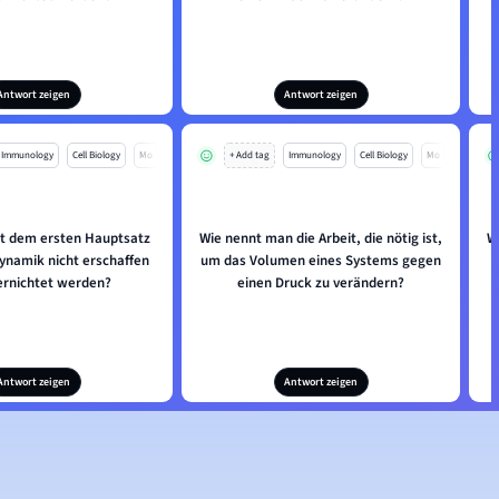
Antwort zeigen
Antwort zeigen
Immunology
Cell Biology
Mo
+ Add tag
Immunology
Cell Biology
Mo
t dem ersten Hauptsatz
Wie nennt man die Arbeit, die nötig ist,
W
namik nicht erschaffen
um das Volumen eines Systems gegen
ernichtet werden?
einen Druck zu verändern?
Antwort zeigen
Antwort zeigen