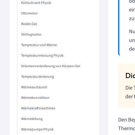
od
Kühlschrank Physik
ei
Ottomotor
zu
Reales Gas
Nu
Stirlingmotor
un
Temperatur und Wärme
de
Temperaturmessung Physik
Volumenveränderung von Körpern bei
Temperaturänderung
Die 
Wärmeaustausch
der 
Wärmekonvektion
Wärmekraftmaschinen
Den Beg
Wärmeleitung
Thermo
Wärmepumpe Physik