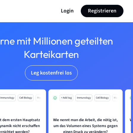
Login
Registrieren
rne mit Millionen geteilten
Karteikarten
Leg kostenfrei los
Immunology
Cell Biology
Mo
+ Add tag
Immunology
Cell Biology
Mo
t dem ersten Hauptsatz
Wie nennt man die Arbeit, die nötig ist,
W
namik nicht erschaffen
um das Volumen eines Systems gegen
ernichtet werden?
einen Druck zu verändern?