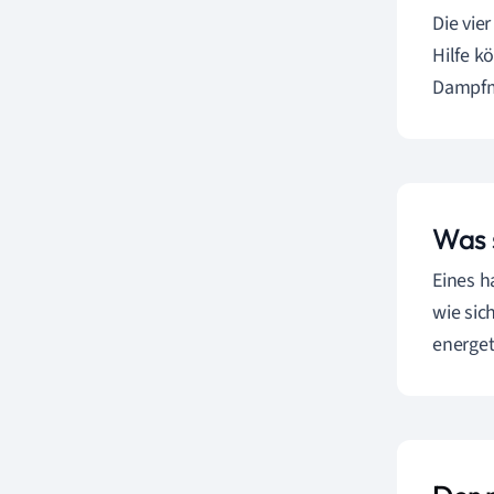
Die vie
Hilfe k
Dampfm
Was 
Eines h
wie sic
energet