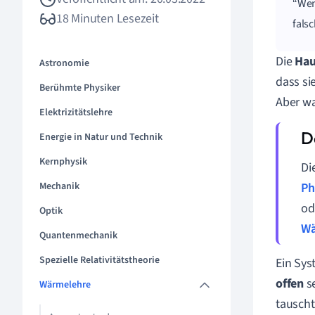
Wen
18 Minuten Lesezeit
falsc
Die
Hau
Astronomie
dass si
Berühmte Physiker
Aber wa
Elektrizitätslehre
Energie in Natur und Technik
Kernphysik
Di
Mechanik
Ph
od
Optik
Wä
Quantenmechanik
Spezielle Relativitätstheorie
Ein Sys
offen
se
Wärmelehre
tauscht