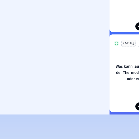
+ Add tag
Was kann lau
der Thermody
oder v