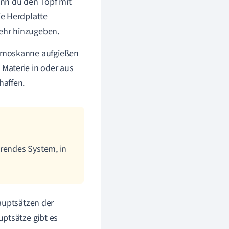
enn du den Topf mit
ie Herdplatte
mehr hinzugeben.
ermoskanne aufgießen
Materie in oder aus
haffen.
erendes System, in
auptsätzen der
ptsätze gibt es