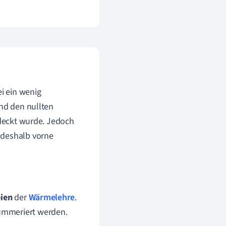
ei ein wenig
und den nullten
tdeckt wurde. Jedoch
 deshalb vorne
pien
der
Wärmelehre
.
nummeriert werden.