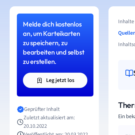
Inhalte
Melde dich kostenlos
an, um Karteikarten
Quelle
zu speichern, zu
Inhalts
bearbeiten und selbst
zu erstellen.
Leg jetzt los
Ther
Geprüfter Inhalt
Ein bek
Zuletzt aktualisiert am:
20.10.2022
Veröffentlicht am: 20.03.2022