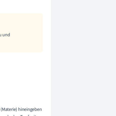
u und
 (Materie) hineingeben