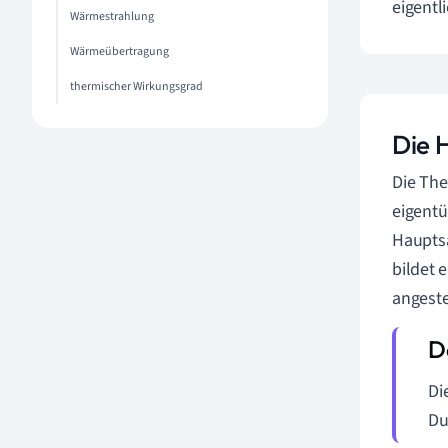
eigentl
Wärmestrahlung
Wärmeübertragung
thermischer Wirkungsgrad
Die 
Die Th
eigentü
Hauptsa
bildet 
angeste
Di
Du