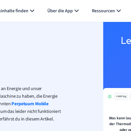
Karteikarten erstellen
Seite zusammenfassen
inhalte finden
Über die App
Ressourcen
Le
 an Energie und unser
Maschine zu haben, die Energie
+ Add tag
annten
Perpetuum Mobile
um das leider nicht funktioniert
Was kann lau
fährst du in diesem Artikel.
der Thermody
oder v