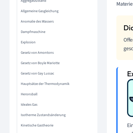
Aggregatzustand
Materie
Allgemeine Gasgleichung
Anomalie des Wassers
Dampfmaschine
Offe
Explosion
gesc
Gesetz von Amontons
Gesetz von Boyle Mariotte
Gesetz von Gay Lussac
Hauptsätze der Thermodynamik
Heronsball
Ideales Gas
Isotherme Zustandsänderung
Ei
Kinetische Gastheorie