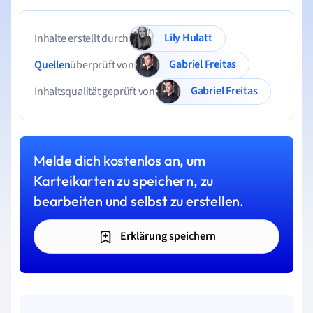
Lily Hulatt
Inhalte erstellt durch
Gabriel Freitas
Quellen
überprüft von
Gabriel Freitas
Inhaltsqualität geprüft von
Melde dich kostenlos an, um
Karteikarten zu speichern, zu
bearbeiten und selbst zu erstellen.
Erklärung speichern