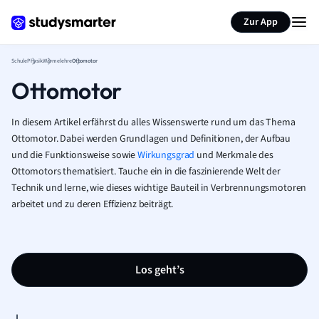
Karteikarten erstellen
Seite zusammenfassen
Zur App
Schule
Physik
Wärmelehre
Ottomotor
Ottomotor
In diesem Artikel erfährst du alles Wissenswerte rund um das Thema
Ottomotor. Dabei werden Grundlagen und Definitionen, der Aufbau
und die Funktionsweise sowie
Wirkungsgrad
und Merkmale des
Ottomotors thematisiert. Tauche ein in die faszinierende Welt der
Technik und lerne, wie dieses wichtige Bauteil in Verbrennungsmotoren
arbeitet und zu deren Effizienz beiträgt.
Los geht’s