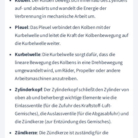
Kolben
: Der Kolben bewegt sich innerhalb des Zylinders
auf- und abwärts und wandelt die Energie der
Verbrennung in mechanische Arbeit um.
Pleuel
: Das Pleuel verbindet den Kolben mit der
Kurbelwelle und leitet die Kraft der Kolbenbewegung auf
die Kurbelwelle weiter.
Kurbelwelle
: Die Kurbelwelle sorgt dafür, dass die
lineare Bewegung des Kolbens in eine Drehbewegung
umgewandelt wird, um Räder, Propeller oder andere
Arbeitsmaschinen anzutreiben.
Zylinderkopf
: Der Zylinderkopf schließt den Zylinder von
oben ab und beherbergt wichtige Elemente wie die
Einlassventile (für die Zufuhr des Kraftstoff-Luft-
Gemisches), die Auslassventile (für die Abgasabfuhr) und
die Zündkerze (zur Entzündung des Gemisches).
Zündkerze
: Die Zündkerze ist zuständig für die