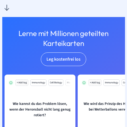
Lerne mit Millionen geteilten
Karteikarten
Leg kostenfrei los
+ Add tag
Immunology
Cell Biology
Mo
+ Add tag
Immunology
Cell
Wie kannst du das Problem lösen,
Wie wird das Prinzip des H
wenn der Heronsball nicht lang genug
bei Wetterballons verw
rotiert?