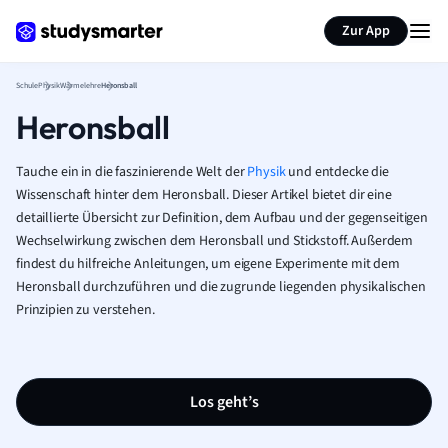
Karteikarten erstellen
Seite zusammenfassen
Zur App
Schule
Physik
Wärmelehre
Heronsball
Heronsball
Tauche ein in die faszinierende Welt der
Physik
und entdecke die
Wissenschaft hinter dem Heronsball. Dieser Artikel bietet dir eine
detaillierte Übersicht zur Definition, dem Aufbau und der gegenseitigen
Wechselwirkung zwischen dem Heronsball und Stickstoff. Außerdem
findest du hilfreiche Anleitungen, um eigene Experimente mit dem
Heronsball durchzuführen und die zugrunde liegenden physikalischen
Prinzipien zu verstehen.
Los geht’s