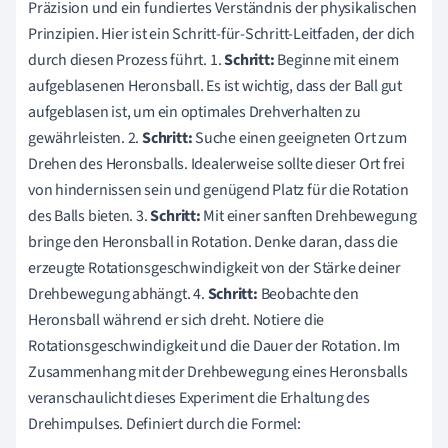
Präzision und ein fundiertes Verständnis der physikalischen
Prinzipien. Hier ist ein Schritt-für-Schritt-Leitfaden, der dich
durch diesen Prozess führt. 1.
Schritt:
Beginne mit einem
aufgeblasenen Heronsball. Es ist wichtig, dass der Ball gut
aufgeblasen ist, um ein optimales Drehverhalten zu
gewährleisten. 2.
Schritt:
Suche einen geeigneten Ort zum
Drehen des Heronsballs. Idealerweise sollte dieser Ort frei
von hindernissen sein und genügend Platz für die Rotation
des Balls bieten. 3.
Schritt:
Mit einer sanften Drehbewegung
bringe den Heronsball in Rotation. Denke daran, dass die
erzeugte Rotationsgeschwindigkeit von der Stärke deiner
Drehbewegung abhängt. 4.
Schritt:
Beobachte den
Heronsball während er sich dreht. Notiere die
Rotationsgeschwindigkeit und die Dauer der Rotation. Im
Zusammenhang mit der Drehbewegung eines Heronsballs
veranschaulicht dieses Experiment die Erhaltung des
Drehimpulses. Definiert durch die Formel: