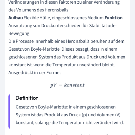
Veränderungen in diesen Faktoren zu einer Veränderung
des Volumens des Heronsballs.
Aufbau
Flexible Hülle, eingeschlossenes Medium
Funktion
Ausnutzung von Druckunterschieden für Stabilität oder
Bewegung
Die Prozesse innerhalb eines Heronsballs beruhen auf dem
Gesetz von Boyle-Mariotte. Dieses besagt, dass in einem
geschlossenen System das Produkt aus Druck und Volumen
konstant ist, wenn die Temperatur unverändert bleibt.
Ausgedrückt in der Formel:
p
V
=
k
o
n
s
t
a
n
t
Gesetz von Boyle-Mariotte: In einem geschlossenen
System ist das Produkt aus Druck (p) und Volumen (V)
konstant, solange die Temperatur nicht verändert wird.