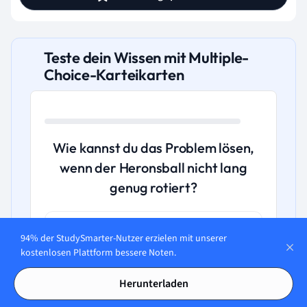
Teste dein Wissen mit Multiple-
Choice-Karteikarten
Wie kannst du das Problem lösen,
wenn der Heronsball nicht lang
genug rotiert?
A. Das Problem lässt sich lösen, indem du
94% der StudySmarter-Nutzer erzielen mit unserer
den Ball entlüftest und neu aufbläst.
kostenlosen Plattform bessere Noten.
B. Mehr Gewicht sollte dem Heronsball
Herunterladen
hinzugefügt werden, um die