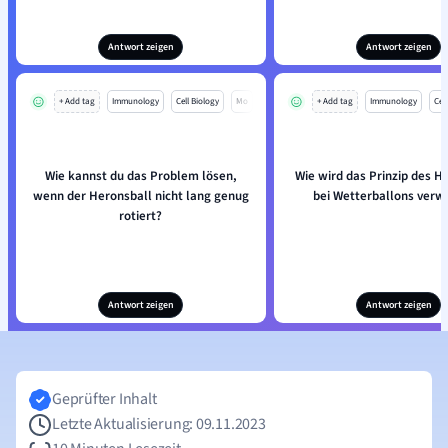
Antwort zeigen
Antwort zeigen
+ Add tag
Immunology
Cell Biology
Mo
+ Add tag
Immunology
Cell
Wie kannst du das Problem lösen,
Wie wird das Prinzip des H
wenn der Heronsball nicht lang genug
bei Wetterballons verw
rotiert?
Antwort zeigen
Antwort zeigen
Geprüfter Inhalt
Letzte Aktualisierung: 09.11.2023