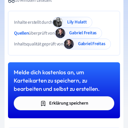
10 Minuten Lesezeit
Lily Hulatt
Inhalte erstellt durch
Gabriel Freitas
Quellen
überprüft von
Gabriel Freitas
Inhaltsqualität geprüft von
Melde dich kostenlos an, um
Karteikarten zu speichern, zu
bearbeiten und selbst zu erstellen.
Erklärung speichern