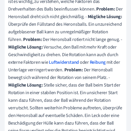
ist es wichtig, zu verstehen, welche Faktoren das
Drehverhalten des Balls beeinflussen können.
Problem:
Der
Heronsball dreht sich nicht gleichmäßig. -
Mögliche Lösung:
Überprüfe den Füllstand des Heronsballs. Ein unzureichend
aufgeblasener Ball kann zu unregelmäßiger Rotation
führen.
Problem:
Der Heronsball rotiert nicht lange genug. -
Mögliche Lösung:
Versuche, den Ball mit mehr Kraft oder
Geschwindigkeit zu drehen. Die Rotation kann auch durch
externe Faktoren wie
Luftwiderstand
oder
Reibung
mit der
Unterlage verringert werden.
Problem:
Der Heronsball
bewegt sich während der Rotation von seinem Platz. -
Mögliche Lösung:
Stelle sicher, dass der Ball beim Start der
Rotation in einer stabilen Position ist. Ein unsicherer Start
kann dazu führen, dass der Ball während der Rotation
verrutscht. Sollten weiterhin Probleme auftreten, überprüfe
den Heronsball auf eventuelle Schäden. Ein Leck oder eine
Beschädigung der Hülle kann dazu führen, dass der Ball
seine Form verliert oder die Rotation beeinträchtigt wird.