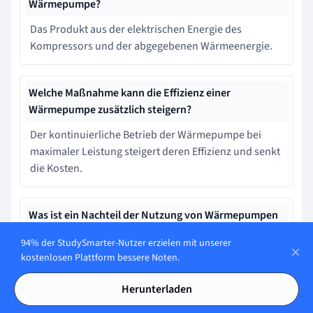
Wärmepumpe?
Das Produkt aus der elektrischen Energie des
Kompressors und der abgegebenen Wärmeenergie.
Welche Maßnahme kann die Effizienz einer
Wärmepumpe zusätzlich steigern?
Der kontinuierliche Betrieb der Wärmepumpe bei
maximaler Leistung steigert deren Effizienz und senkt
die Kosten.
Was ist ein Nachteil der Nutzung von Wärmepumpen
bei sehr niedrigen Außentemperaturen?
94% der StudySmarter-Nutzer erzielen mit unserer
Wärmepumpen funktionieren bei niedrigen
kostenlosen Plattform bessere Noten.
Temperaturen ausschließlich mit Solarenergie, die im
Herunterladen
Winter oft nicht verfügbar ist.