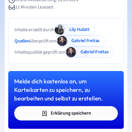
11 Minuten Lesezeit
Lily Hulatt
Inhalte erstellt durch
Gabriel Freitas
Quellen
überprüft von
Gabriel Freitas
Inhaltsqualität geprüft von
Melde dich kostenlos an, um
Karteikarten zu speichern, zu
bearbeiten und selbst zu erstellen.
Erklärung speichern