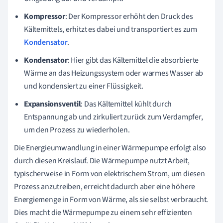
Kompressor
: Der Kompressor erhöht den Druck des
Kältemittels, erhitzt es dabei und transportiert es zum
Kondensator
.
Kondensator
: Hier gibt das Kältemittel die absorbierte
Wärme an das Heizungssystem oder warmes Wasser ab
und kondensiert zu einer Flüssigkeit.
Expansionsventil
: Das Kältemittel kühlt durch
Entspannung ab und zirkuliert zurück zum Verdampfer,
um den Prozess zu wiederholen.
Die Energieumwandlung in einer Wärmepumpe erfolgt also
durch diesen Kreislauf. Die Wärmepumpe nutzt Arbeit,
typischerweise in Form von elektrischem Strom, um diesen
Prozess anzutreiben, erreicht dadurch aber eine höhere
Energiemenge in Form von Wärme, als sie selbst verbraucht.
Dies macht die Wärmepumpe zu einem sehr effizienten