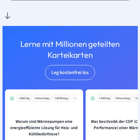
Lerne mit Millionen geteilten
Karteikarten
Leg kostenfrei los
+ Add tag
Immunology
Cell Biology
Mo
+ Add tag
Immunology
Cell
Warum sind Wärmepumpen eine
Was beschreibt der COP (Coe
energieeffiziente Lösung für Heiz- und
Performance) einer Wär
Kühlbedürfnisse?