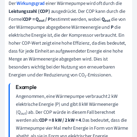
Der
Wirkungsgrad
einer Wärmepumpe wird oft durch die
Leistungszahl (COP)
ausgedrückt. Der COP kann durch die
Formel
COP = Q
/ P
bestimmt werden, wobei
Q
die von
out
out
der Wärmepumpe abgegebene Wärmeenergie und
P
die
elektrische Energie ist, die der Kompressor verbraucht. Ein
hoher COP-Wert zeigt eine hohe Effizienz, da dies bedeutet,
dass für jede Einheit an aufgewendeter Energie eine hohe
Menge an Wärmeenergie abgegeben wird. Dies ist
besonders wichtig bei der Nutzung von erneuerbaren
Energien und der Reduzierung von CO₂-Emissionen.
Angenommen, eine Wärmepumpe verbraucht 2 kW
elektrische Energie (P) und gibt 8 kW Wärmeenergie
(Q
) ab. Der COP würde in diesem Fall berechnet
out
werden als:
COP = 8 kW / 2 kW = 4
.Das bedeutet, dass die
Wärmepumpe vier Mal mehr Energie in Form von Wärme
abgibt, als sie in Form von elektrischer Energie