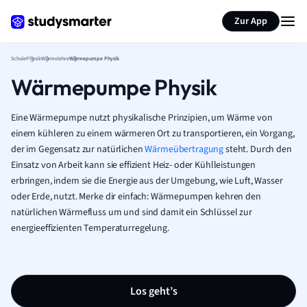
Karteikarten erstellen
Seite zusammenfassen
Zur App
Schule
Physik
Wärmelehre
Wärmepumpe Physik
Wärmepumpe Physik
Eine Wärmepumpe nutzt physikalische Prinzipien, um Wärme von
einem kühleren zu einem wärmeren Ort zu transportieren, ein Vorgang,
der im Gegensatz zur natürlichen
Wärmeübertragung
steht. Durch den
Einsatz von Arbeit kann sie effizient Heiz- oder Kühlleistungen
erbringen, indem sie die Energie aus der Umgebung, wie Luft, Wasser
oder Erde, nutzt. Merke dir einfach: Wärmepumpen kehren den
natürlichen Wärmefluss um und sind damit ein Schlüssel zur
energieeffizienten Temperaturregelung.
Los geht’s