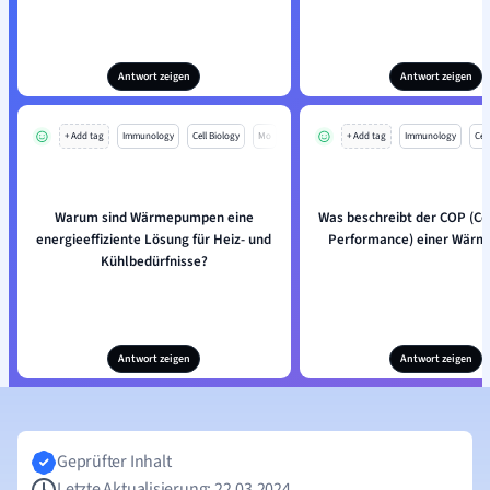
Antwort zeigen
Antwort zeigen
+ Add tag
Immunology
Cell Biology
Mo
+ Add tag
Immunology
Cell
Warum sind Wärmepumpen eine
Was beschreibt der COP (Coe
energieeffiziente Lösung für Heiz- und
Performance) einer Wär
Kühlbedürfnisse?
Antwort zeigen
Antwort zeigen
Geprüfter Inhalt
Letzte Aktualisierung: 22.03.2024