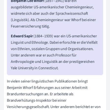
Benjamin Lee Whorf
(1897–1941) war ein
ausgebildeter US-amerikanischer Chemieingenieur,
widmete sich aber auch der Sprachwissenschaft
(Linguistik). Als Chemieingenieur war Whorf bei einer
Feuerversicherung tätig.
Edward Sapir
(1884–1939) war ein US-amerikanischer
Linguist und Ethnologe. Dabei erforschte er die Vielfalt
von Ethnien, sozialen Gruppen und Organisationen.
Unter anderem war er auch Professor für
Anthropologie und Linguistik an der prestigereichen
Yale University in Connecticut.
In vielen seiner linguistischen Publikationen bringt
Benjamin Whorf Erfahrungen aus seiner Arbeit mit
Branduntersuchungen an. Er arbeitete als
Brandverhütungs-Inspektor bei einer
Versicherungsgesellschaft. Unter anderem berichtet er von