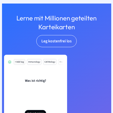
Lerne mit Millionen geteilten
Karteikarten
Leg kostenfrei los
+ Add tag
Immunology
Cell Biology
Mo
Was ist richtig?