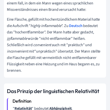
einem Fall, in dem ein Mann wegen eines sprachlichen
Missverständnisses einen Brand verursacht hatte:
Eine Flasche, gefüllt mit hochentzündlichem Material hatte
die Aufschrift "
highly inflammable
". Zu
Deutsch
bedeutet
das "hochentflammbar". Der Mann hatte aber gedacht,
in
flammable
würde "nicht-entflammbar" heißen.
Schließlich wird
convenient
auch mit "praktisch" und
inconvenient mit
"unpraktisch" übersetzt. Der Mann stellte
die Flasche gefüllt mit vermeintlich nicht-entflammbarer
Flüssigkeit neben eine Heizung und im Haus begann es, zu
brennen.
Das Prinzip der linguistischen Relativität
"
Relativität
" bedeutet
Abhängigkeit
.