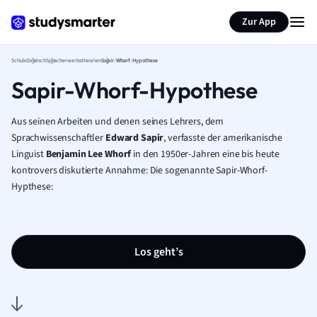
Karteikarten erstellen
Seite zusammenfassen
Zur App
Schule
Deutsch
Spracherwerbstheorien
Sapir-Whorf-Hypothese
Sapir-Whorf-Hypothese
Aus seinen Arbeiten und denen seines Lehrers, dem
Sprachwissenschaftler
Edward Sapir
, verfasste der amerikanische
Linguist
Benjamin Lee Whorf
in den 1950er-Jahren eine bis heute
kontrovers diskutierte Annahme: Die sogenannte Sapir-Whorf-
Hypthese:
Los geht’s