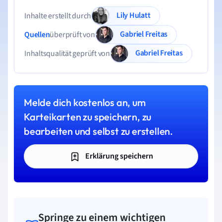
Lily Hulatt
Inhalte erstellt durch
Gabriel Freitas
Quellen
überprüft von
Gabriel Freitas
Inhaltsqualität geprüft von
Melde dich kostenlos an, um
Karteikarten zu speichern, zu
bearbeiten und selbst zu erstellen.
Erklärung speichern
Springe zu einem wichtigen