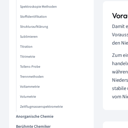
Spektroskopie Methoden
Vora
Stoffidentifikation
Damit 
Strukturaufklärung
Vorauss
Sublimieren
den Nie
Titration
Zum ein
Titrimetrie
handeln
Tollens-Probe
während
Trennmethoden
Nieders
Voltammetrie
stabile
vom Ni
Volumetrie
Zeitflugmassenspektrometrie
Anorganische Chemie
Berühmte Chemiker