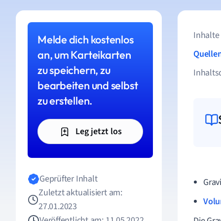
Inhalte
Melde dich kostenlos
an, um Karteikarten
Quelle
zu speichern, zu
Inhalts
bearbeiten und selbst
zu erstellen.
Leg jetzt los
Geprüfter Inhalt
Grav
Zuletzt aktualisiert am:
Volu
27.01.2023
Veröffentlicht am: 11.05.2022
Die Gra