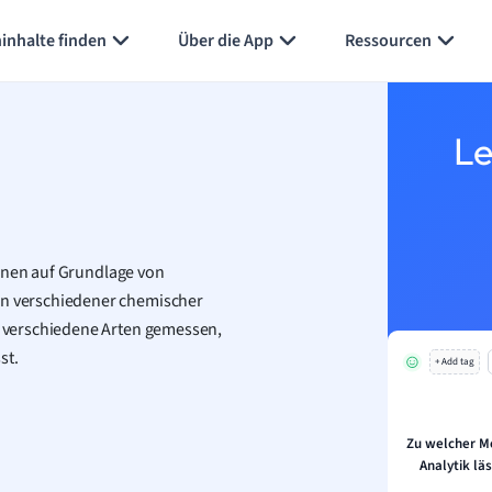
Karteikarten erstellen
Seite zusammenfassen
inhalte finden
Über die App
Ressourcen
Le
önnen auf Grundlage von
n verschiedener chemischer
 verschiedene Arten gemessen,
st.
+ Add tag
Zu welcher M
Analytik lä