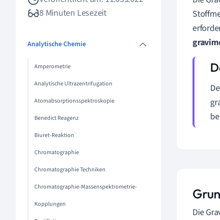
8 Minuten Lesezeit
Stoffme
erforde
gravim
Analytische Chemie
Amperometrie
Analytische Ultrazentrifugation
De
gr
Atomabsorptionsspektroskopie
be
Benedict Reagenz
Biuret-Reaktion
Chromatographie
Chromatographie Techniken
Chromatographie-Massenspektrometrie-
Grun
Kopplungen
Die Gra