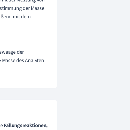
Bestimmung der Masse
ießend mit dem
uswaage der
e Masse des Analyten
te
Fällungsreaktionen,