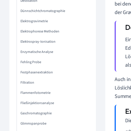
Destillation
bei den
Dünnschichtchromatographie
der Gra
Elektrogravimetrie
Elektrophorese Methoden
Ei
Elektrospray-Ionisation
Ed
Enzymatische Analyse
Lö
Fehling Probe
al
Festphasenextraktion
Auch in
Filtration
Löslich
Flammenfotometrie
Summen
Fließinjektionsanalyse
Gaschromatographie
Di
Glimmspanprobe