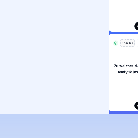
+ Add tag
Zu welcher M
Analytik lä