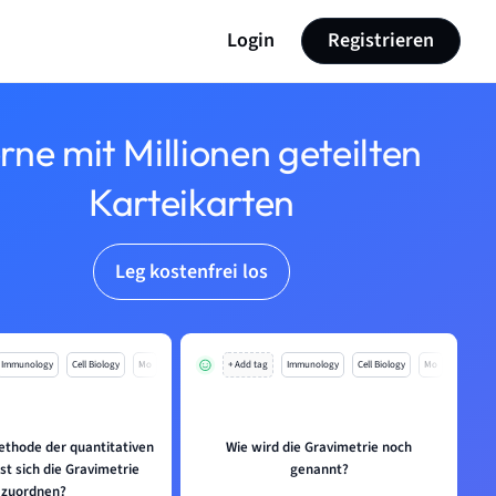
Login
Registrieren
rne mit Millionen geteilten
Karteikarten
Leg kostenfrei los
Immunology
Cell Biology
Mo
+ Add tag
Immunology
Cell Biology
Mo
ethode der quantitativen
Wie wird die Gravimetrie noch
sst sich die Gravimetrie
genannt?
zuordnen?