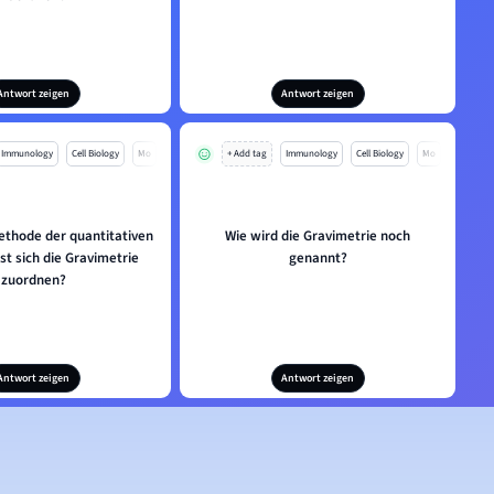
Antwort zeigen
Antwort zeigen
Immunology
Cell Biology
Mo
+ Add tag
Immunology
Cell Biology
Mo
ethode der quantitativen
Wie wird die Gravimetrie noch
sst sich die Gravimetrie
genannt?
zuordnen?
Antwort zeigen
Antwort zeigen