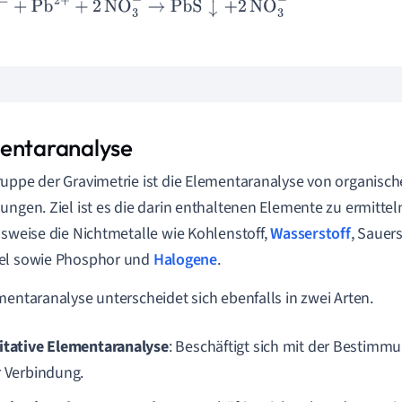
-
+
Pb
2
+
+
2
NO
3
-
→
PbS
↓
+
2
NO
3
-
entaranalyse
uppe der Gravimetrie ist die Elementaranalyse von organisc
ungen. Ziel ist es die darin enthaltenen Elemente zu ermittel
lsweise die Nichtmetalle wie Kohlenstoff,
Wasserstoff
, Sauers
el sowie Phosphor und
Halogene
.
mentaranalyse unterscheidet sich ebenfalls in zwei Arten.
itative Elementaranalyse
: Beschäftigt sich mit der Bestimm
r Verbindung.