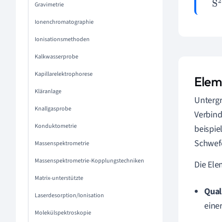
S
2
Gravimetrie
Ionenchromatographie
Ionisationsmethoden
Kalkwasserprobe
Kapillarelektrophorese
Elem
Kläranlage
Untergr
Knallgasprobe
Verbind
Konduktometrie
beispie
Schwef
Massenspektrometrie
Massenspektrometrie-Kopplungstechniken
Die Ele
Matrix-unterstützte
Qual
Laserdesorption/Ionisation
eine
Molekülspektroskopie