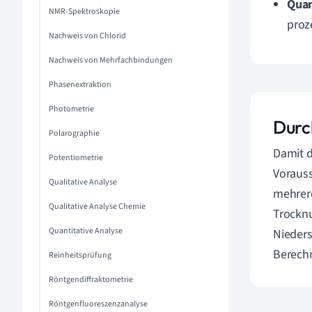
Quan
NMR-Spektroskopie
proz
Nachweis von Chlorid
Nachweis von Mehrfachbindungen
Phasenextraktion
Photometrie
Durc
Polarographie
Damit d
Potentiometrie
Vorauss
Qualitative Analyse
mehrere
Qualitative Analyse Chemie
Trocknu
Quantitative Analyse
Nieders
Berech
Reinheitsprüfung
Röntgendiffraktometrie
Röntgenfluoreszenzanalyse