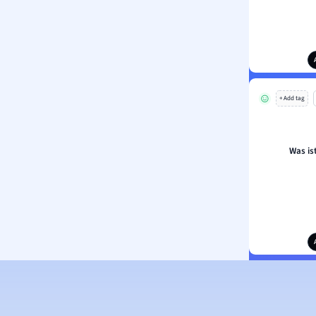
+ Add tag
Was is