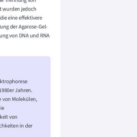
die Trennung von
it wurden jedoch
ie eine effektivere
rung der Agarose-Gel-
nnung von DNA und RNA
lektrophorese
1980er Jahren.
e von Molekülen,
ie
keit von
hkeiten in der