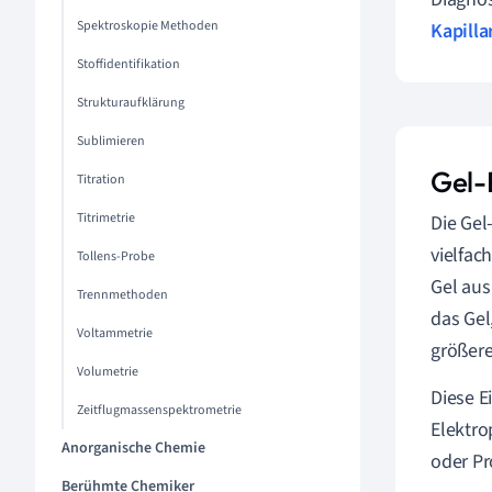
Spektroskopie Methoden
Kapilla
Stoffidentifikation
Strukturaufklärung
Sublimieren
Gel-
Titration
Titrimetrie
Die Gel
vielfac
Tollens-Probe
Gel aus
Trennmethoden
das Gel
Voltammetrie
größer
Volumetrie
Diese E
Zeitflugmassenspektrometrie
Elektr
Anorganische Chemie
oder Pr
Berühmte Chemiker