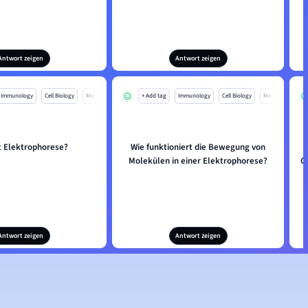
Antwort zeigen
Antwort zeigen
Immunology
Cell Biology
Mo
+ Add tag
Immunology
Cell Biology
Mo
t Elektrophorese?
Wie funktioniert die Bewegung von
Molekülen in einer Elektrophorese?
G
Antwort zeigen
Antwort zeigen