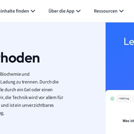
Karteikarten erstellen
Seite zusammenfassen
inhalte finden
Über die App
Ressourcen
Le
thoden
r Biochemie und
 Ladung zu trennen. Durch die
e durch ein Gel oder einen
r, die Technik wird vor allem für
+ Add tag
nd ist ein unverzichtbares
ng.
Was is