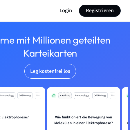
Login
Registrieren
rne mit Millionen geteilten
Karteikarten
Leg kostenfrei los
Immunology
Cell Biology
Mo
+ Add tag
Immunology
Cell Biology
Mo
t Elektrophorese?
Wie funktioniert die Bewegung von
Molekülen in einer Elektrophorese?
G