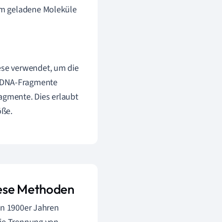
 um geladene Moleküle
ese verwendet, um die
e DNA-Fragmente
agmente. Dies erlaubt
öße.
rese Methoden
en 1900er Jahren