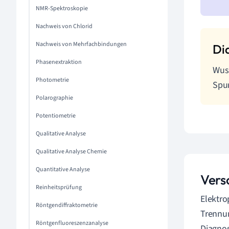
NMR-Spektroskopie
Nachweis von Chlorid
Nachweis von Mehrfachbindungen
Phasenextraktion
Wuss
Photometrie
Spur
Polarographie
Potentiometrie
Qualitative Analyse
Qualitative Analyse Chemie
Quantitative Analyse
Vers
Reinheitsprüfung
Elektro
Röntgendiffraktometrie
Trennun
Röntgenfluoreszenzanalyse
Diagnos