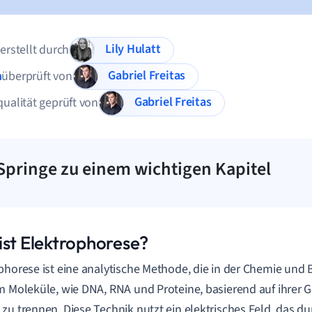
Lily Hulatt
 erstellt durch
Gabriel Freitas
n
überprüft von
Gabriel Freitas
qualität geprüft von
Springe zu einem wichtigen Kapitel
ist Elektrophorese?
phorese ist eine analytische Methode, die in der Chemie un
m Moleküle, wie DNA, RNA und Proteine, basierend auf ihrer 
zu trennen. Diese Technik nutzt ein elektrisches Feld, das du