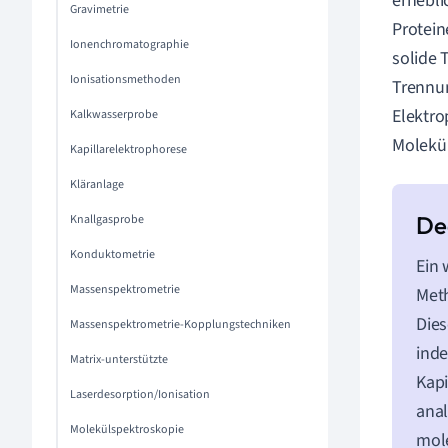
erhebli
Gravimetrie
Protein
Ionenchromatographie
solide 
Ionisationsmethoden
Trennun
Elektro
Kalkwasserprobe
Molekül
Kapillarelektrophorese
Kläranlage
Knallgasprobe
Konduktometrie
Ein 
Massenspektrometrie
Met
Dies
Massenspektrometrie-Kopplungstechniken
inde
Matrix-unterstützte
Kapi
Laserdesorption/Ionisation
anal
Molekülspektroskopie
mole