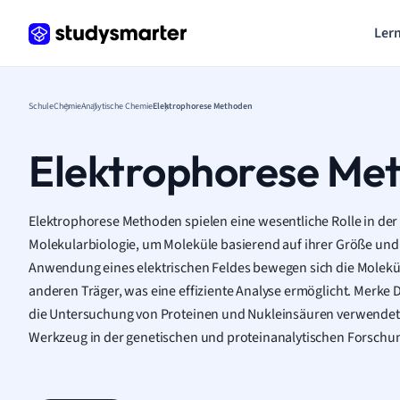
Lern
Schule
Chemie
Analytische Chemie
Elektrophorese Methoden
Elektrophorese Me
Elektrophorese Methoden spielen eine wesentliche Rolle in de
Molekularbiologie, um Moleküle basierend auf ihrer Größe und
Anwendung eines elektrischen Feldes bewegen sich die Molekül
anderen Träger, was eine effiziente Analyse ermöglicht. Merke Di
die Untersuchung von Proteinen und Nukleinsäuren verwendet u
Werkzeug in der genetischen und proteinanalytischen Forschu