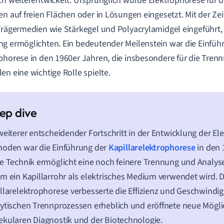
ch weiterentwickelt. Ursprünglich wurde Elektrophorese für 
en auf freien Flächen oder in Lösungen eingesetzt. Mit der Ze
Trägermedien wie Stärkegel und Polyacrylamidgel eingeführt, d
g ermöglichten. Ein bedeutender Meilenstein war die Einfüh
phorese in den 1960er Jahren, die insbesondere für die Tre
en eine wichtige Rolle spielte.
weiterer entscheidender Fortschritt in der Entwicklung der E
hoden war die Einführung der
Kapillarelektrophorese
in den 
e Technik ermöglicht eine noch feinere Trennung und Analys
m ein Kapillarrohr als elektrisches Medium verwendet wird. D
llarelektrophorese verbesserte die Effizienz und Geschwindig
ytischen Trennprozessen erheblich und eröffnete neue Möglic
kularen Diagnostik und der Biotechnologie.