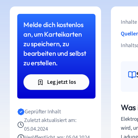
Inhalte
Melde dich kostenlos
an, um Karteikarten
Quelle
zu speichern, zu
Inhalts
bearbeiten und selbst
zu erstellen.
Leg jetzt los
Was 
Geprüfter Inhalt
Elektro
Zuletzt aktualisiert am:
wird, u
05.04.2024
Ladung 
Veröffentlicht am: 05.04.2024