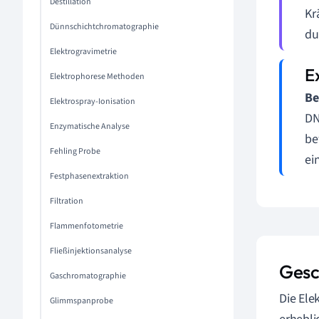
Destillation
Kr
Dünnschichtchromatographie
du
Elektrogravimetrie
Elektrophorese Methoden
Be
Elektrospray-Ionisation
DN
Enzymatische Analyse
be
Fehling Probe
ei
Festphasenextraktion
Filtration
Flammenfotometrie
Fließinjektionsanalyse
Gesc
Gaschromatographie
Die Ele
Glimmspanprobe