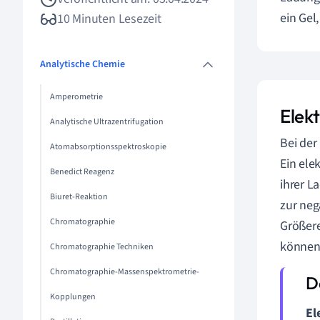
ein Gel
10 Minuten Lesezeit
Analytische Chemie
Amperometrie
Elek
Analytische Ultrazentrifugation
Bei der
Atomabsorptionsspektroskopie
Ein ele
Benedict Reagenz
ihrer L
Biuret-Reaktion
zur neg
Chromatographie
Größere
können 
Chromatographie Techniken
Chromatographie-Massenspektrometrie-
Kopplungen
El