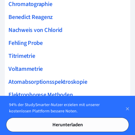
Chromatographie
Benedict Reagenz
Nachweis von Chlorid
Fehling Probe
Titrimetrie
Voltammetrie
Atomabsorptionsspektroskopie
Elektrophorese Methoden
94% der StudySmarter-Nutzer erzielen mit unserer
Spektroskopie Methoden
kostenlosen Plattform bessere Noten.
Röntgenfluoreszenzanalyse
Herunterladen
Flammenfotometrie