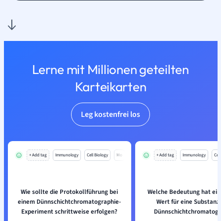
Lerne mit Millionen geteilten
Karteikarten
Leg kostenfrei los
+ Add tag
Immunology
Cell Biology
Mo
+ Add tag
Immunology
Cell
Wie sollte die Protokollführung bei
Welche Bedeutung hat ein
einem Dünnschichtchromatographie-
Wert für eine Substanz 
Experiment schrittweise erfolgen?
Dünnschichtchromatogr