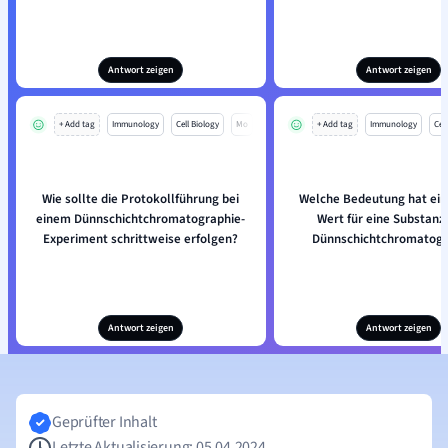
Antwort zeigen
Antwort zeigen
+ Add tag
Immunology
Cell Biology
Mo
+ Add tag
Immunology
Cell
Wie sollte die Protokollführung bei
Welche Bedeutung hat ein
einem Dünnschichtchromatographie-
Wert für eine Substanz 
Experiment schrittweise erfolgen?
Dünnschichtchromatogr
Antwort zeigen
Antwort zeigen
Geprüfter Inhalt
Letzte Aktualisierung: 05.04.2024