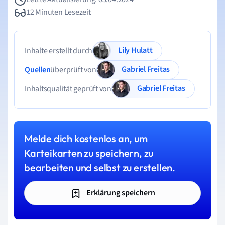
12 Minuten Lesezeit
Lily Hulatt
Inhalte erstellt durch
Gabriel Freitas
Quellen
überprüft von
Gabriel Freitas
Inhaltsqualität geprüft von
Melde dich kostenlos an, um
Karteikarten zu speichern, zu
bearbeiten und selbst zu erstellen.
Erklärung speichern