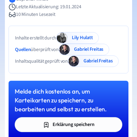
Letzte Aktualisierung: 19.01.2024
10 Minuten Lesezeit
Lily Hulatt
Inhalte erstellt durch
Gabriel Freitas
Quellen
überprüft von
Gabriel Freitas
Inhaltsqualität geprüft von
Melde dich kostenlos an, um
Karteikarten zu speichern, zu
bearbeiten und selbst zu erstellen.
Erklärung speichern