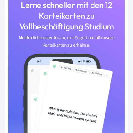
Lerne schneller mit den 12
Karteikarten zu
Vollbeschäftigung Studium
Melde dich kostenlos an, um Zugriff auf all unsere
Karteikarten zu erhalten.