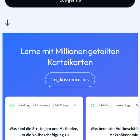
Los geht’s
Lerne mit Millionen geteilten
Karteikarten
Leg kostenfrei los
+ Add tag
Immunology
Cell Biology
Mo
+ Add tag
Immunology
Cell
Was sind die Strategien und Methoden,
Was bedeutet Vollbeschäfti
um die Vollbeschäftigung zu
Makroökonomie?