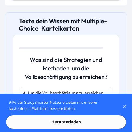
Teste dein Wissen mit Multiple-
Choice-Karteikarten
Was sind die Strategien und
Methoden, um die
Vollbeschäftigung zu erreichen?
A. Um die Vollbeschäftigung zu erreichen,
wird z.B. auf die Förderung von
94% der StudySmarter-Nutzer erzielen mit unserer
Investitionen, die Schaffung von Anreizen
kostenlosen Plattform bessere Noten.
für Arbeitgeber, mehr Arbeitnehmer
einzustellen, und eine aktive
Herunterladen
Arbeitsmarktpolitik gesetzt. Manchmal