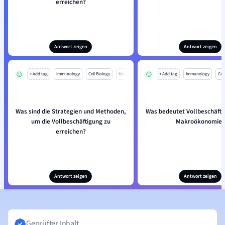
erreichen?
Antwort zeigen
Antwort zeigen
+ Add tag
Immunology
Cell Biology
Mo
+ Add tag
Immunology
Cell
Was sind die Strategien und Methoden,
Was bedeutet Vollbeschäfti
um die Vollbeschäftigung zu
Makroökonomie?
erreichen?
Antwort zeigen
Antwort zeigen
Geprüfter Inhalt