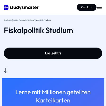
Zur App
Studium
BWL
Makroökonomie Studium
Fiskalpolitik Studium
Fiskalpolitik Studium
Los geht’s
Lerne mit Millionen geteilten
Karteikarten