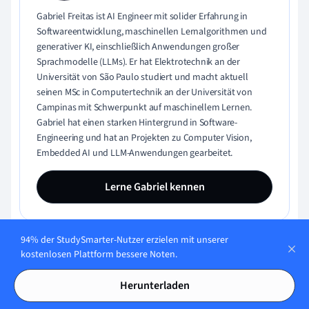
Gabriel Freitas ist AI Engineer mit solider Erfahrung in
Softwareentwicklung, maschinellen Lernalgorithmen und
generativer KI, einschließlich Anwendungen großer
Sprachmodelle (LLMs). Er hat Elektrotechnik an der
Universität von São Paulo studiert und macht aktuell
seinen MSc in Computertechnik an der Universität von
Campinas mit Schwerpunkt auf maschinellem Lernen.
Gabriel hat einen starken Hintergrund in Software-
Engineering und hat an Projekten zu Computer Vision,
Embedded AI und LLM-Anwendungen gearbeitet.
Lerne Gabriel kennen
94% der StudySmarter-Nutzer erzielen mit unserer
kostenlosen Plattform bessere Noten.
Teste dein Wissen mit Multiple-
Choice-Karteikarten
Herunterladen