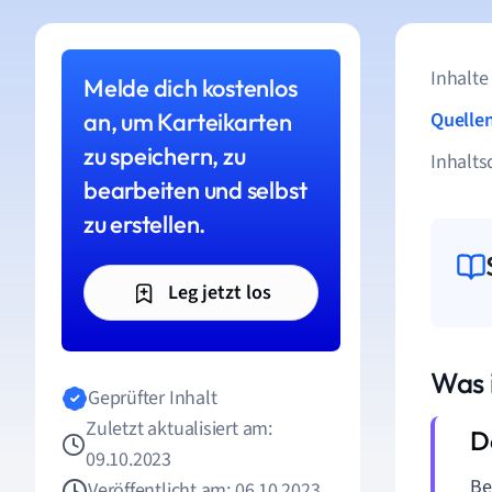
Inhalte
Melde dich kostenlos
an, um Karteikarten
Quelle
zu speichern, zu
Inhalts
bearbeiten und selbst
zu erstellen.
Leg jetzt los
Was i
Geprüfter Inhalt
Zuletzt aktualisiert am:
09.10.2023
Be
Veröffentlicht am: 06.10.2023