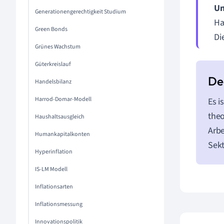
Un
Generationengerechtigkeit Studium
Ha
Green Bonds
Di
Grünes Wachstum
Güterkreislauf
Handelsbilanz
Harrod-Domar-Modell
Es i
theo
Haushaltsausgleich
Arbe
Humankapitalkonten
Sekt
Hyperinflation
IS-LM Modell
Inflationsarten
Inflationsmessung
Innovationspolitik