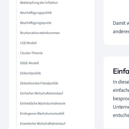
Bekämpfung der Inflation
Beschäftigungspolitik
Damit w
Beschäftigungsquote
anderer
Bruttonationaleinkommen
CGE Modell
Cluster-Theorie
DSGE-Modell
Einf
Diskontpolitik
In dies
Diskretionäre Fiskalpolitik
einfach
Einfacher Wirtschaftskreislauf
besproc
Einheitliche Wachstumstheorie
Unterne
Endogenes Wachstumsmodell
entsche
Erweiterter Wirtschaftskreislauf