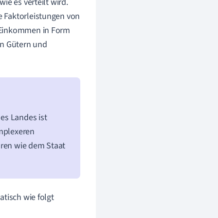
ie es verteilt wird.
e Faktorleistungen von
n Einkommen in Form
on Gütern und
nes Landes ist
omplexeren
oren wie dem Staat
tisch wie folgt