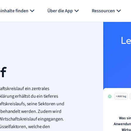
inhalte finden
Über die App
Ressourcen
Le
f
aftskreislauf ein zentrales
ärung erhältst du ein tieferes
+ Add tag
aftskreislaufs, seine Sektoren und
e behandelt werden. Zudem wird
Was si
irtschaftskreislauf eingegangen.
Anwendung
lüsselfaktoren, welche den
Wirts