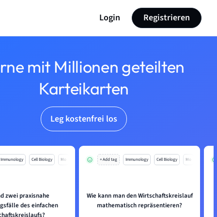
Login
Registrieren
rne mit Millionen geteilten
Karteikarten
Leg kostenfrei los
Immunology
Cell Biology
Mo
+ Add tag
Immunology
Cell Biology
Mo
nd zwei praxisnahe
Wie kann man den Wirtschaftskreislauf
sfälle des einfachen
mathematisch repräsentieren?
chaftskreislaufs?