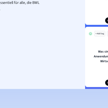
sentiell für alle, die BWL
.
+ Add tag
Was si
Anwendung
Wirts