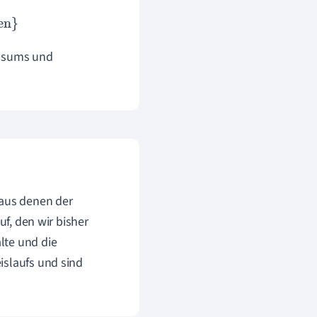
onsums und
 aus denen der
uf, den wir bisher
lte und die
islaufs und sind