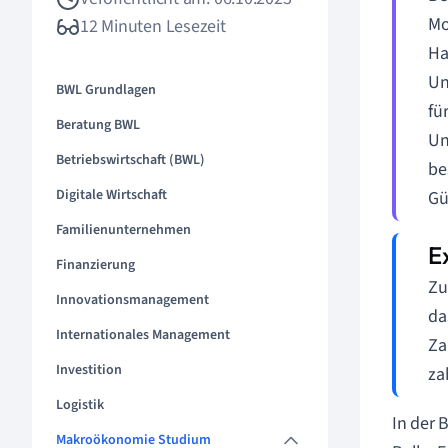
Mo
12 Minuten Lesezeit
Ha
Un
BWL Grundlagen
fü
Beratung BWL
Un
Betriebswirtschaft (BWL)
be
Digitale Wirtschaft
Gü
Familienunternehmen
Finanzierung
Zu
Innovationsmanagement
da
Internationales Management
Za
Investition
za
Logistik
In der 
Makroökonomie Studium