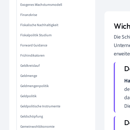
Exogenes Wachstumsmodell
Finanzkrise
Wich
Fiskalische Nachhaltigkeit
Fiskalpolitik Studium
Die Sch
Unterne
Forward Guidance
erweite
Frühindikatoren
Geldkreislauf
Geldmenge
Ha
Geldmengenpolitik
de
Geldpolitik
da
Di
Geldpolitische Instrumente
Geldschöpfung
Gemeinwohlökonomie