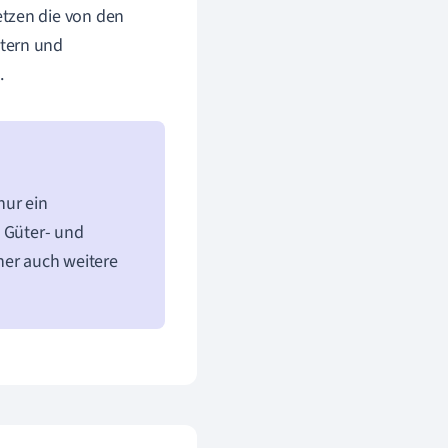
etzen die von den
ütern und
.
nur ein
, Güter- und
her auch weitere