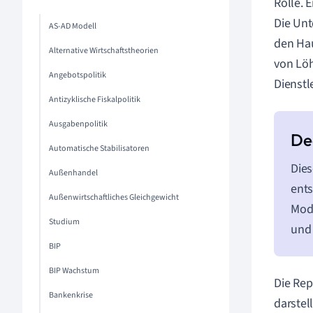
Rolle. 
Die Unt
AS-AD Modell
den Hau
Alternative Wirtschaftstheorien
von Löh
Angebotspolitik
Dienstl
Antizyklische Fiskalpolitik
Ausgabenpolitik
Automatische Stabilisatoren
Dies
Außenhandel
ents
Außenwirtschaftliches Gleichgewicht
Mode
Studium
und 
BIP
BIP Wachstum
Die Rep
Bankenkrise
darstel