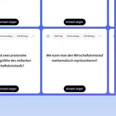
Antwort zeigen
Antwort zeigen
Immunology
Cell Biology
Mo
+ Add tag
Immunology
Cell Biology
Mo
nd zwei praxisnahe
Wie kann man den Wirtschaftskreislauf
sfälle des einfachen
mathematisch repräsentieren?
chaftskreislaufs?
Antwort zeigen
Antwort zeigen