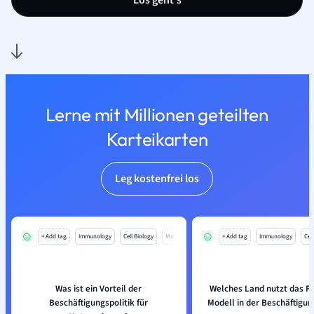
Los geht’s
Lerne mit Millionen geteilten
Karteikarten
Leg kostenfrei los
+ Add tag
Immunology
Cell Biology
Mo
+ Add tag
Immunology
Cell
Was ist ein Vorteil der
Welches Land nutzt das Fle
Beschäftigungspolitik für
Modell in der Beschäftigun