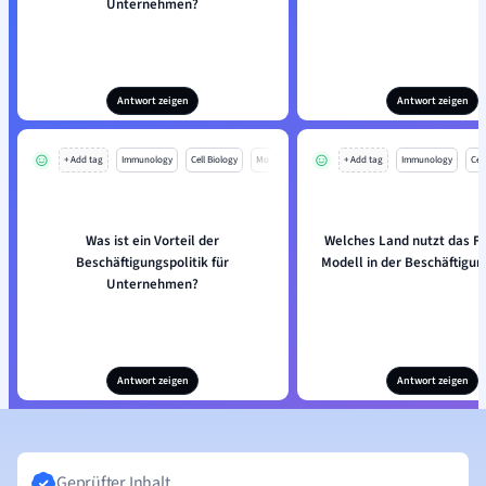
Unternehmen?
Antwort zeigen
Antwort zeigen
+ Add tag
Immunology
Cell Biology
Mo
+ Add tag
Immunology
Cell
Was ist ein Vorteil der
Welches Land nutzt das Fle
Beschäftigungspolitik für
Modell in der Beschäftigun
Unternehmen?
Antwort zeigen
Antwort zeigen
Geprüfter Inhalt