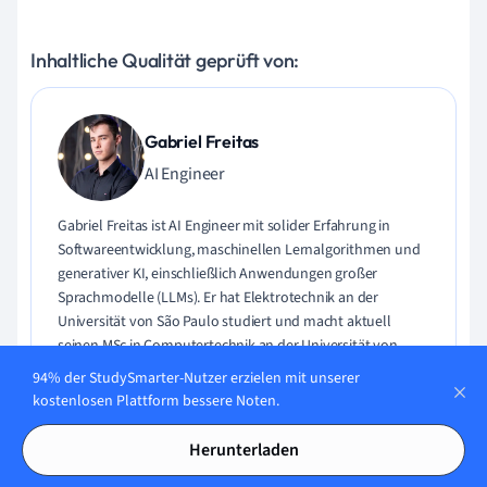
Inhaltliche Qualität geprüft von:
Gabriel Freitas
AI Engineer
Gabriel Freitas ist AI Engineer mit solider Erfahrung in
Softwareentwicklung, maschinellen Lernalgorithmen und
generativer KI, einschließlich Anwendungen großer
Sprachmodelle (LLMs). Er hat Elektrotechnik an der
Universität von São Paulo studiert und macht aktuell
seinen MSc in Computertechnik an der Universität von
Campinas mit Schwerpunkt auf maschinellem Lernen.
94% der StudySmarter-Nutzer erzielen mit unserer
Gabriel hat einen starken Hintergrund in Software-
kostenlosen Plattform bessere Noten.
Engineering und hat an Projekten zu Computer Vision,
Embedded AI und LLM-Anwendungen gearbeitet.
Herunterladen