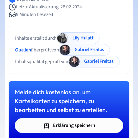
Letzte Aktualisierung: 28.02.2024
9 Minuten Lesezeit
Lily Hulatt
Inhalte erstellt durch
Gabriel Freitas
Quellen
überprüft von
Gabriel Freitas
Inhaltsqualität geprüft von
Melde dich kostenlos an, um
Karteikarten zu speichern, zu
bearbeiten und selbst zu erstellen.
Erklärung speichern