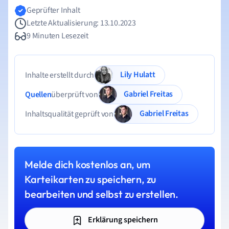
Geprüfter Inhalt
Letzte Aktualisierung: 13.10.2023
9 Minuten Lesezeit
Lily Hulatt
Inhalte erstellt durch
Gabriel Freitas
Quellen
überprüft von
Gabriel Freitas
Inhaltsqualität geprüft von
Melde dich kostenlos an, um
Karteikarten zu speichern, zu
bearbeiten und selbst zu erstellen.
Erklärung speichern