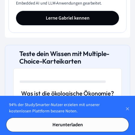
Embedded AI und LLM-Anwendungen gearbeitet.
Lerne Gabriel kennen
Teste dein Wissen mit Multiple-
Choice-Karteikarten
Was ist die ökologische Ökonomie?
94% der StudySmarter-Nutzer erzielen mit unserer
A. Die ökologische Ökonomie ist ein
kostenlosen Plattform bessere Noten.
Forschungszweig, der sich ausschließlich
mit der Wirtschaft von Ökosystemen
Herunterladen
befasst.