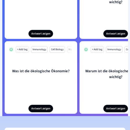
wichtig?
Antwort zeigen
Antwort zeigen
+ Add tag
Immunology
Cell Biology
Mo
+ Add tag
Immunology
Cell
Was ist die ökologische Ökonomie?
Warum ist die ökologische
wichtig?
Antwort zeigen
Antwort zeigen