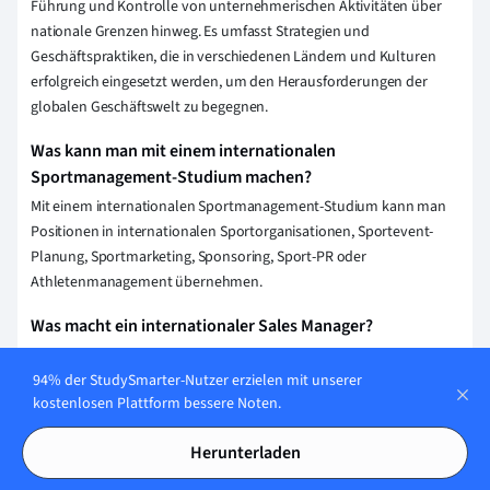
Führung und Kontrolle von unternehmerischen Aktivitäten über
nationale Grenzen hinweg. Es umfasst Strategien und
Geschäftspraktiken, die in verschiedenen Ländern und Kulturen
erfolgreich eingesetzt werden, um den Herausforderungen der
globalen Geschäftswelt zu begegnen.
Was kann man mit einem internationalen
Sportmanagement-Studium machen?
Mit einem internationalen Sportmanagement-Studium kann man
Positionen in internationalen Sportorganisationen, Sportevent-
Planung, Sportmarketing, Sponsoring, Sport-PR oder
Athletenmanagement übernehmen.
Was macht ein internationaler Sales Manager?
Ein internationaler Sales Manager ist verantwortlich für die
94% der StudySmarter-Nutzer erzielen mit unserer
Planung, Steuerung und Umsetzung von Verkaufsstrategien in
kostenlosen Plattform bessere Noten.
verschiedenen Ländern, die Pflege von Kundenbeziehungen, das
Erreichen von Umsatzzielen und die Zusammenarbeit mit internen
Herunterladen
Abteilungen, um sicherzustellen, dass Produkte und
Dienstleistungen den Bedürfnissen internationaler Märkte gerecht