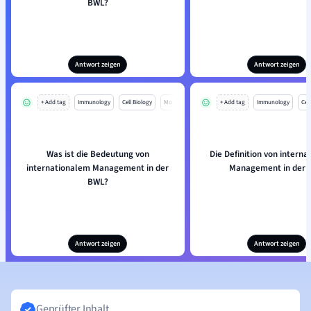
BWL?
Antwort zeigen
Antwort zeigen
+ Add tag
Immunology
Cell Biology
Mo
+ Add tag
Immunology
Cell
Was ist die Bedeutung von
Die Definition von intern
internationalem Management in der
Management in der 
BWL?
Antwort zeigen
Antwort zeigen
Geprüfter Inhalt