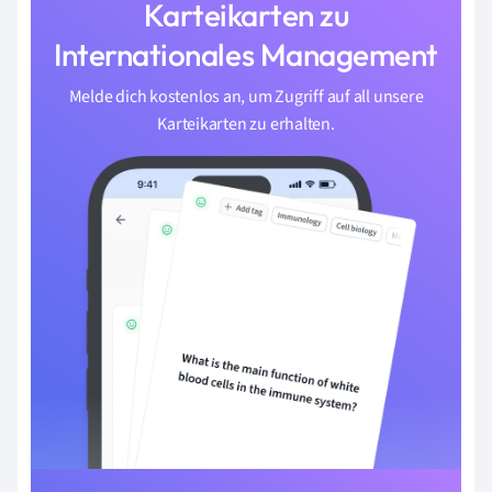
Karteikarten zu
Internationales Management
Melde dich kostenlos an, um Zugriff auf all unsere
Karteikarten zu erhalten.