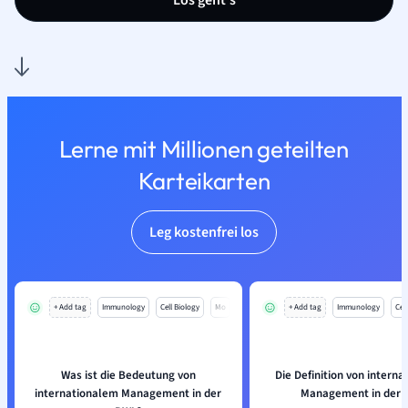
Los geht’s
Lerne mit Millionen geteilten
Karteikarten
Leg kostenfrei los
+ Add tag
Immunology
Cell Biology
Mo
+ Add tag
Immunology
Cell
Was ist die Bedeutung von
Die Definition von intern
internationalem Management in der
Management in der 