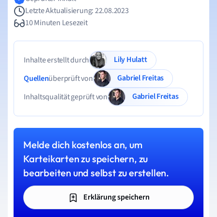
Letzte Aktualisierung: 22.08.2023
10 Minuten Lesezeit
Lily Hulatt
Inhalte erstellt durch
Gabriel Freitas
Quellen
überprüft von
Gabriel Freitas
Inhaltsqualität geprüft von
Melde dich kostenlos an, um
Karteikarten zu speichern, zu
bearbeiten und selbst zu erstellen.
Erklärung speichern