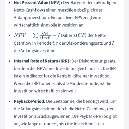
Net Present Value (NPV):
Der Barwert der zukünftigen
Netto-Cashflows einer Investition abzüglich der
Anfangsinvestition. Ein positiver NPV zeigt eine
wirtschaftlich sinnvolle Investition an.
Dabei ist
der Netto-
N
P
V
=
∑
C
F
t
(
1
+
r
)
t
−
I
C
F
t
Cashflow in Periode
,
der Diskontierungssatz und
t
r
I
die Anfangsinvestition.
Internal Rate of Return (IRR):
Der Diskontierungssatz,
bei dem der NPV einer Investition gleich null ist. Die IRR
ist ein Indikator für die Rentabilität einer Investition.
Wenn die IRR höher ist als die Mindestrendite, ist die
Investition wirtschaftlich sinnvoll.
Payback-Period:
Die Zeitspanne, die benötigt wird, um
die Anfangsinvestition durch die Netto-Cashflows der
Investition zurückzugewinnen. Die Payback-Period gibt
an, wie lange es dauert, bis eine Investition "sich