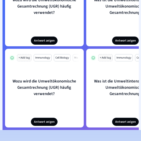
Wozu wird die Umweltökonomische
Was ist die Umweltintensit
Gesamtrechnung (UGR) häufig
Umweltökonomisc
verwendet?
Gesamtrechnung
Antwort zeigen
Antwort zeigen
+ Add tag
Immunology
Cell Biology
Mo
+ Add tag
Immunology
Cell
Wozu wird die Umweltökonomische
Was ist die Umweltintensit
Gesamtrechnung (UGR) häufig
Umweltökonomisc
verwendet?
Gesamtrechnung
Antwort zeigen
Antwort zeigen