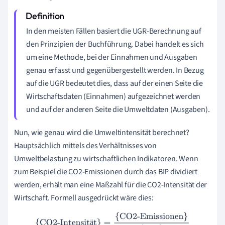
In den meisten Fällen basiert die UGR-Berechnung auf
den Prinzipien der Buchführung. Dabei handelt es sich
um eine Methode, bei der Einnahmen und Ausgaben
genau erfasst und gegenübergestellt werden. In Bezug
auf die UGR bedeutet dies, dass auf der einen Seite die
Wirtschaftsdaten (Einnahmen) aufgezeichnet werden
und auf der anderen Seite die Umweltdaten (Ausgaben).
Nun, wie genau wird die Umweltintensität berechnet?
Hauptsächlich mittels des Verhältnisses von
Umweltbelastung zu wirtschaftlichen Indikatoren. Wenn
zum Beispiel die CO2-Emissionen durch das BIP dividiert
werden, erhält man eine Maßzahl für die CO2-Intensität der
Wirtschaft. Formell ausgedrückt wäre dies:
{CO2-Intensität}
=
{CO2-Emissionen}
{BIP}
ä