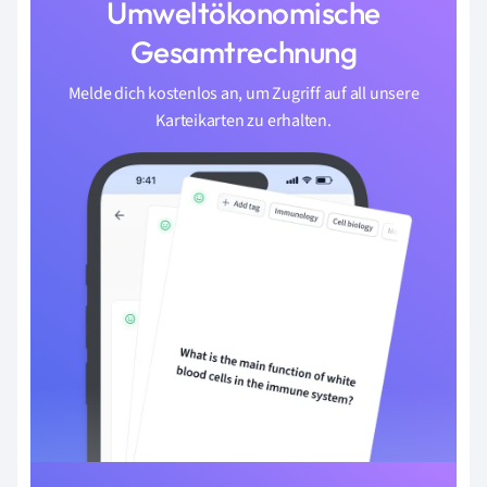
Umweltökonomische
Gesamtrechnung
Melde dich kostenlos an, um Zugriff auf all unsere
Karteikarten zu erhalten.