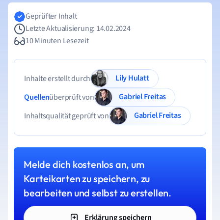
Geprüfter Inhalt
Letzte Aktualisierung: 14.02.2024
10 Minuten Lesezeit
Lily Hulatt
Inhalte erstellt durch
Gabriel Freitas
Quellen
überprüft von
Gabriel Freitas
Inhaltsqualität geprüft von
Melde dich kostenlos an, um
Karteikarten zu speichern, zu
bearbeiten und selbst zu erstellen.
Erklärung speichern