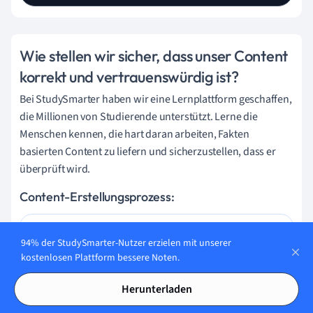
Wie stellen wir sicher, dass unser Content
korrekt und vertrauenswürdig ist?
Bei StudySmarter haben wir eine Lernplattform geschaffen,
die Millionen von Studierende unterstützt. Lerne die
Menschen kennen, die hart daran arbeiten, Fakten
basierten Content zu liefern und sicherzustellen, dass er
überprüft wird.
Content-Erstellungsprozess:
94% der StudySmarter-Nutzer erzielen mit unserer
Lily Hulatt
kostenlosen Plattform bessere Noten.
Digital Content Specialist
Herunterladen
Lily Hulatt ist Digital Content Specialist mit über drei