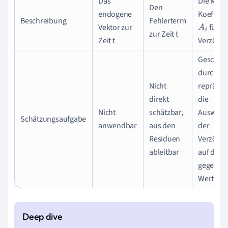
Das
Die Matri
Den
endogene
Koeffizi
Beschreibung
Fehlerterm
Vektor zur
für d
A
i
zur Zeit t
Zeit t
Verzöge
Geschätz
durch OL
Nicht
repräsen
direkt
die
Nicht
schätzbar,
Auswirk
Schätzungsaufgabe
anwendbar
aus den
der
Residuen
Verzöge
ableitbar
auf die
gegenwä
Werte.