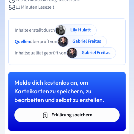
11 Minuten Lesezeit
Lily Hulatt
Inhalte erstellt durch
Gabriel Freitas
Quellen
überprüft von
Gabriel Freitas
Inhaltsqualität geprüft von
Melde dich kostenlos an, um
Karteikarten zu speichern, zu
bearbeiten und selbst zu erstellen.
Erklärung speichern