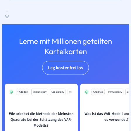
Lerne mit Millionen geteilten
Karteikarten
Leg kostenfrei los
+ Add tag
Immunology
Cell Biology
Mo
+ Add tag
Immunology
Cell
Wie arbeitet die Methode der kleinsten
Was ist das VAR-Modell und
Quadrate bei der Schätzung des VAR-
es verwendet?
Modells?