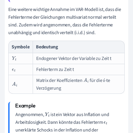
Eine weitere wichtige Annahme im VAR-Modell ist, dass die
Fehlerterme der Gleichungen multivariat normal verteilt
sind. Zudem wird angenommen, dass die Fehlerterme
unabhängig und identisch verteilt (i.i.d.) sind.
Symbole
Bedeutung
Endogener Vektor der Variable zu Zeit t
Y
t
Fehlerterm zu Zeit t
ϵ
t
Matrix der Koeffizienten
für die
-te
A
i
i
A
i
Verzögerung
Angenommen,
ist ein Vektor aus Inflation und
Y
t
Arbeitslosigkeit. Dann könnte das Fehlerterm
ϵ
t
unerklärte Schocks in der Inflation und der