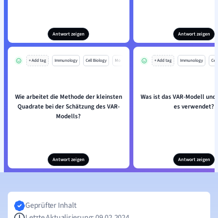
Antwort zeigen
Antwort zeigen
+ Add tag
Immunology
Cell Biology
Mo
+ Add tag
Immunology
Cell
Wie arbeitet die Methode der kleinsten
Was ist das VAR-Modell und
Quadrate bei der Schätzung des VAR-
es verwendet?
Modells?
Antwort zeigen
Antwort zeigen
Geprüfter Inhalt
Letzte Aktualisierung: 09.02.2024