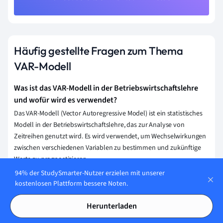
Häufig gestellte Fragen zum Thema
VAR-Modell
Was ist das VAR-Modell in der Betriebswirtschaftslehre
und wofür wird es verwendet?
Das VAR-Modell (Vector Autoregressive Model) ist ein statistisches
Modell in der Betriebswirtschaftslehre, das zur Analyse von
Zeitreihen genutzt wird. Es wird verwendet, um Wechselwirkungen
zwischen verschiedenen Variablen zu bestimmen und zukünftige
Werte zu prognostizieren.
94% der StudySmarter-Nutzer erzielen mit unserer
Wie kann das VAR-Modell zur Vorhersage von
kostenlosen Plattform bessere Noten.
Finanzmarktvolatilität eingesetzt werden?
Das VAR-Modell (Vector Autoregression Model) kann zur
Herunterladen
Vorhersage von Finanzmarktvolatilität eingesetzt werden, indem es