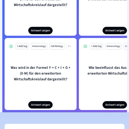
Wirtschaftskreislauf dargestellt?
Antwort zeigen
Antwort zeigen
+ Add tag
Immunology
Cell Biology
Mo
+ Add tag
Immunology
Cell
Was wird in der Formel Y = C + I + G +
Wie beeinflusst das Aus
(X-M) für den erweiterten
erweiterten Wirtschaftskr
Wirtschaftskreislauf dargestellt?
Antwort zeigen
Antwort zeigen