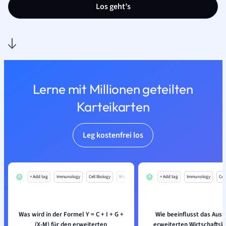
Los geht’s
Lerne mit Millionen geteilten
Karteikarten
Leg kostenfrei los
+ Add tag
Immunology
Cell Biology
Mo
+ Add tag
Immunology
Cell
Was wird in der Formel Y = C + I + G +
Wie beeinflusst das Aus
(X-M) für den erweiterten
erweiterten Wirtschaftskr