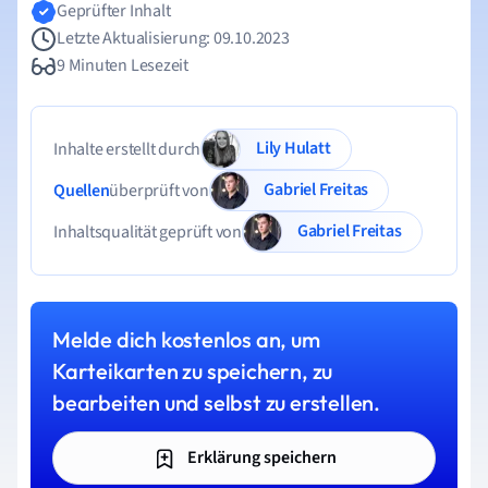
Geprüfter Inhalt
Letzte Aktualisierung: 09.10.2023
9 Minuten Lesezeit
Lily Hulatt
Inhalte erstellt durch
Gabriel Freitas
Quellen
überprüft von
Gabriel Freitas
Inhaltsqualität geprüft von
Melde dich kostenlos an, um
Karteikarten zu speichern, zu
bearbeiten und selbst zu erstellen.
Erklärung speichern