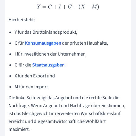
Y
=
C
+
I
+
G
+
(
X
−
M
)
Hierbei steht:
Y für das Bruttoinlandsprodukt,
C für
Konsumausgaben
der privaten Haushalte,
I für Investitionen der Unternehmen,
G für die
Staatsausgaben
,
X für den Export und
M für den Import.
Die linke Seite zeigt das Angebot und die rechte Seite die
Nachfrage. Wenn Angebot und Nachfrage übereinstimmen,
ist das Gleichgewicht im erweiterten Wirtschaftskreislauf
erreicht und die gesamtwirtschaftliche Wohlfahrt
maximiert.