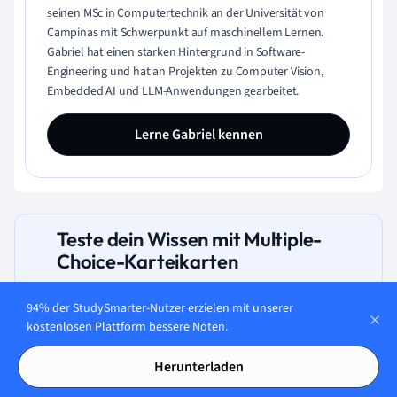
seinen MSc in Computertechnik an der Universität von
Campinas mit Schwerpunkt auf maschinellem Lernen.
Gabriel hat einen starken Hintergrund in Software-
Engineering und hat an Projekten zu Computer Vision,
Embedded AI und LLM-Anwendungen gearbeitet.
Lerne Gabriel kennen
Teste dein Wissen mit Multiple-
Choice-Karteikarten
94% der StudySmarter-Nutzer erzielen mit unserer
kostenlosen Plattform bessere Noten.
Was wird in der Formel Y = C + I + G
Herunterladen
+ (X-M) für den erweiterten